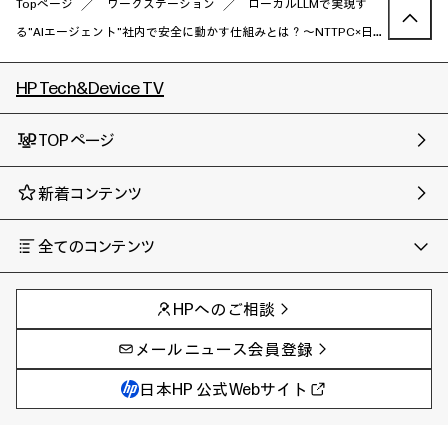
Topページ
ワークステーション
ローカルLLMで実現す
る"AIエージェント"社内で安全に動かす仕組みとは？～NTTPC×日本
HPが語る運用ノウハウと最適なハードウェア構成～
HP Tech&Device TV
TOPページ
新着コンテンツ
全てのコンテンツ
チャンネル
タグ
AIの進化と活用事例
事例
HPへのご相談
製品トレンド & レビュー
イベントレポート
サイバーセキュリティ
AI PC
メールニュース会員登録
教育とテクノロジー
AIワークステーション
自治体・公共
Poly
日本HP 公式Webサイト
ハイブリッドワーク
WXP（DEXツール）
ワークステーション