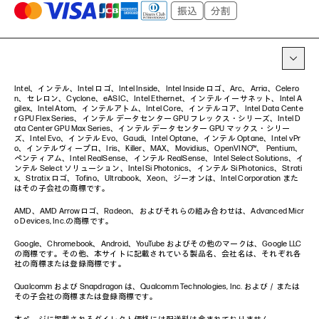
プリンター
タグ一覧
イベント・コラム
イベント・セミナー情報
コラム一覧
Intel、インテル、Intel ロゴ、Intel Inside、Intel Inside ロゴ、Arc、Arria、Celero
n、セレロン、Cyclone、eASIC、Intel Ethernet、インテル イーサネット、Intel A
gilex、Intel Atom、インテルアトム、Intel Core、インテルコア、Intel Data Cente
r GPU Flex Series、インテル データセンター GPU フレックス・シリーズ、Intel D
ata Center GPU Max Series、インテル データセンター GPU マックス・シリー
ズ、Intel Evo、インテル Evo、Gaudi、Intel Optane、インテル Optane、Intel vPr
o、インテルヴィープロ、Iris、Killer、MAX、Movidius、OpenVINO™、 Pentium、
ペンティアム、Intel RealSense、インテル RealSense、Intel Select Solutions、イ
ンテル Select ソリューション、Intel Si Photonics、インテル Si Photonics、Strati
x、Stratix ロゴ、Tofino、Ultrabook、Xeon、ジーオンは、Intel Corporation また
はその子会社の商標です。
AMD、AMD Arrowロゴ、Radeon、およびそれらの組み合わせは、Advanced Micr
o Devices, Inc.の商標です。
Google、Chromebook、Android、YouTube およびその他のマークは、Google LLC
の商標です。その他、本サイトに記載されている製品名、会社名は、それぞれ各
社の商標または登録商標です。
Qualcomm および Snapdragon は、Qualcomm Technologies, Inc. および／または
その子会社の商標または登録商標です。