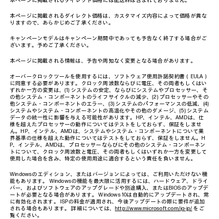
本ページに掲載されるダイレクト価格には配送料は含まれておりません。
本ページに掲載されるダイレクト価格は、カスタマイズ内容によって価格が異な
りますので、あらかじめご了承ください。
キャンペーンモデルはキャンペーン期間中であっても予告なく終了する場合がご
ざいます。予めご了承ください。
本ページに掲載される情報は、予告や周知なく変更となる場合があります。
オーバークロックツールを使用するには、ソフトウェア使用許諾契約書（EULA）
に同意する必要があります。クロック周波数ならびに電圧、その両者もしくはい
ずれか一方の変更は、(1) システムの安定、ならびにシステムやプロセッサー、そ
の他システム・コンポーネントのライフサイクルの減少、(2) プロセッサーやその
他システム・コンポーネントのエラー、(3) システムのパフォーマンスの低減、(4)
システムやシステム・コンポーネントの高温化やその他のダメージ、(5) システム
データの統一性に影響を与える可能性があります。HP、インテル、AMDは、仕
様を超えたプロセッサーの動作についてはテストをしておらず、保証をしませ
ん。HP、インテル、AMDは、システムやシステム・コンポーネントについて業
界基準の仕様を超えた動作についてはテストをしておらず、保証をしません。H
P、インテル、AMDは、プロセッサーならびにその他のシステム・コンポーネン
トについて、クロック周波数と電圧、その両者もしくはいずれか一方を変更して
使用した場合を含み、特定の使用用途に適合するという責任を負いません。
Windowsのエディション、またはバージョンによっては、ご利用いただけない機
能もあります。 Windowsの機能を最大限に活用するには、ハードウェア、ドライ
バー、およびソフトウェアのアップグレードや別途購入、またはBIOSのアップデ
ートが必要となる場合があります。 Windows 10は自動的にアップデートされ、常
に有効化されます。 ISPの料金が適用され、今後アップデートの際に要件が追加
される場合もあります。 詳細については、
http://www.microsoft.com/ja-jp/
をご
覧ください。