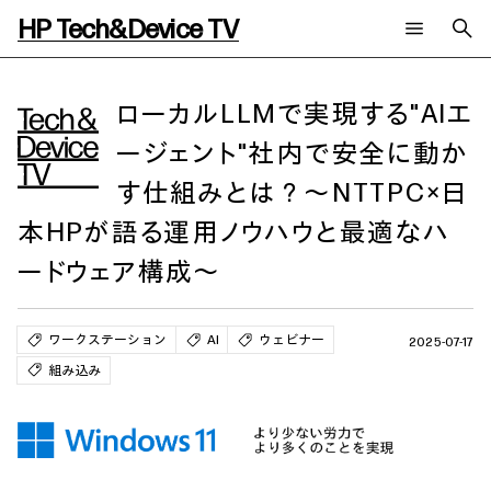
HP Tech&Device TV
新着コンテンツ
検索
HP Tech&Device TV 内のコンテンツを検索します。
ローカルLLMで実現する"AIエ
ージェント"社内で安全に動か
全てのコンテンツ
チャンネル
タグ
す仕組みとは？～NTTPC×日
AIの進化と活用事例
事例
ご相談
製品トレンド & レビュー
イベントレポート
本HPが語る運用ノウハウと最適なハ
サイバーセキュリティ
AI PC
メールニュース会員登録
ードウェア構成～
教育とテクノロジー
AIワークステーション
自治体・公共
Poly
日本HP 公式Webサイト
ハイブリッドワーク
WXP（DEXツール）
ワークステーション
AI
ウェビナー
2025-07-17
ワークステーション
組み込み
プリンター
タグ一覧
イベント・コラム
イベント・セミナー情報
コラム一覧