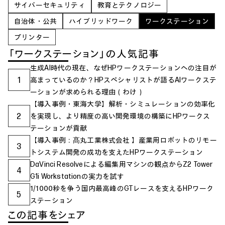
サイバーセキュリティ
教育とテクノロジー
自治体・公共
ハイブリッドワーク
ワークステーション
プリンター
「ワークステーション」の人気記事
生成AI時代の現在、なぜHPワークステーションへの注目が
1
高まっているのか？HPスペシャリストが語るAIワークステ
ーションが求められる理由（わけ）
【導入事例・東海大学】解析・シミュレーションの効率化
2
を実現し、より精度の高い開発環境の構築にHPワークス
テーションが貢献
【導入事例：髙丸工業株式会社 】産業用ロボットのリモー
3
トシステム開発の成功を支えたHPワークステーション
DaVinci Resolveによる編集用マシンの観点からZ2 Tower
4
G1i Workstationの実力を試す
1/1000秒を争う国内最高峰のGTレースを支えるHPワーク
5
ステーション
この記事をシェア