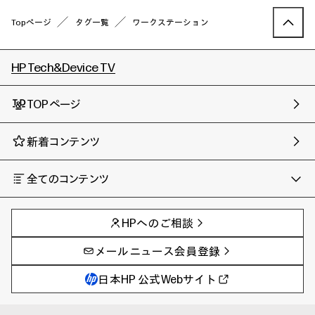
Topページ
タグ一覧
ワークステーション
HP Tech&Device TV
TOPページ
新着コンテンツ
全てのコンテンツ
チャンネル
タグ
AIの進化と活用事例
事例
HPへのご相談
製品トレンド & レビュー
イベントレポート
サイバーセキュリティ
AI PC
メールニュース会員登録
教育とテクノロジー
AIワークステーション
自治体・公共
Poly
日本HP 公式Webサイト
ハイブリッドワーク
WXP（DEXツール）
ワークステーション