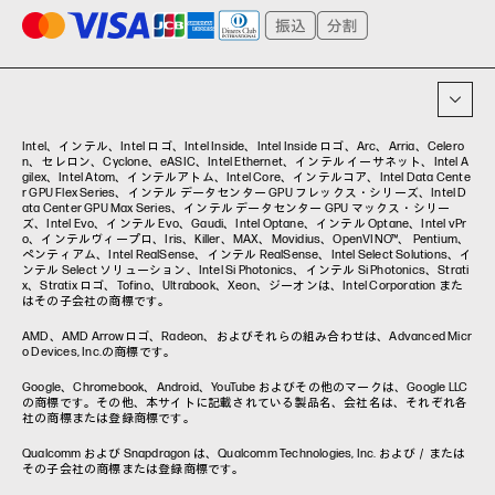
プリンター
タグ一覧
イベント・コラム
イベント・セミナー情報
コラム一覧
Intel、インテル、Intel ロゴ、Intel Inside、Intel Inside ロゴ、Arc、Arria、Celero
n、セレロン、Cyclone、eASIC、Intel Ethernet、インテル イーサネット、Intel A
gilex、Intel Atom、インテルアトム、Intel Core、インテルコア、Intel Data Cente
r GPU Flex Series、インテル データセンター GPU フレックス・シリーズ、Intel D
ata Center GPU Max Series、インテル データセンター GPU マックス・シリー
ズ、Intel Evo、インテル Evo、Gaudi、Intel Optane、インテル Optane、Intel vPr
o、インテルヴィープロ、Iris、Killer、MAX、Movidius、OpenVINO™、 Pentium、
ペンティアム、Intel RealSense、インテル RealSense、Intel Select Solutions、イ
ンテル Select ソリューション、Intel Si Photonics、インテル Si Photonics、Strati
x、Stratix ロゴ、Tofino、Ultrabook、Xeon、ジーオンは、Intel Corporation また
はその子会社の商標です。
AMD、AMD Arrowロゴ、Radeon、およびそれらの組み合わせは、Advanced Micr
o Devices, Inc.の商標です。
Google、Chromebook、Android、YouTube およびその他のマークは、Google LLC
の商標です。その他、本サイトに記載されている製品名、会社名は、それぞれ各
社の商標または登録商標です。
Qualcomm および Snapdragon は、Qualcomm Technologies, Inc. および／または
その子会社の商標または登録商標です。