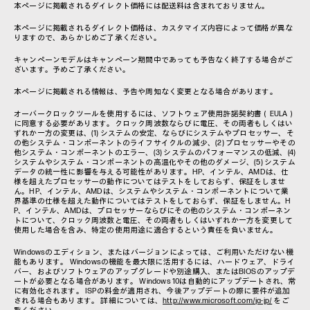
本ページに掲載されるダイレクト価格には配送料は含まれておりません。
本ページに掲載されるダイレクト価格は、カスタマイズ内容によって価格が異な
りますので、あらかじめご了承ください。
キャンペーンモデルはキャンペーン期間中であっても予告なく終了する場合がご
ざいます。予めご了承ください。
本ページに掲載される情報は、予告や周知なく変更となる場合があります。
オーバークロックツールを使用するには、ソフトウェア使用許諾契約書（EULA）
に同意する必要があります。クロック周波数ならびに電圧、その両者もしくはい
ずれか一方の変更は、(1) システムの安定、ならびにシステムやプロセッサー、そ
の他システム・コンポーネントのライフサイクルの減少、(2) プロセッサーやその
他システム・コンポーネントのエラー、(3) システムのパフォーマンスの低減、(4)
システムやシステム・コンポーネントの高温化やその他のダメージ、(5) システム
データの統一性に影響を与える可能性があります。HP、インテル、AMDは、仕
様を超えたプロセッサーの動作についてはテストをしておらず、保証をしませ
ん。HP、インテル、AMDは、システムやシステム・コンポーネントについて業
界基準の仕様を超えた動作についてはテストをしておらず、保証をしません。H
P、インテル、AMDは、プロセッサーならびにその他のシステム・コンポーネン
トについて、クロック周波数と電圧、その両者もしくはいずれか一方を変更して
使用した場合を含み、特定の使用用途に適合するという責任を負いません。
Windowsのエディション、またはバージョンによっては、ご利用いただけない機
能もあります。 Windowsの機能を最大限に活用するには、ハードウェア、ドライ
バー、およびソフトウェアのアップグレードや別途購入、またはBIOSのアップデ
ートが必要となる場合があります。 Windows 10は自動的にアップデートされ、常
に有効化されます。 ISPの料金が適用され、今後アップデートの際に要件が追加
される場合もあります。 詳細については、
http://www.microsoft.com/ja-jp/
をご