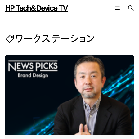
HP Tech&Device TV
新着コンテンツ
検索
HP Tech&Device TV 内のコンテンツを検索します。
ワークステーション
全てのコンテンツ
チャンネル
タグ
AIの進化と活用事例
事例
ご相談
製品トレンド & レビュー
イベントレポート
サイバーセキュリティ
AI PC
メールニュース会員登録
教育とテクノロジー
AIワークステーション
自治体・公共
Poly
日本HP 公式Webサイト
ハイブリッドワーク
WXP（DEXツール）
ワークステーション
プリンター
タグ一覧
イベント・コラム
イベント・セミナー情報
コラム一覧