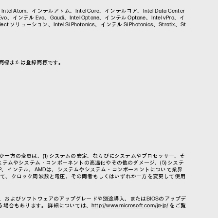
ex、Intel Atom、インテルアトム、Intel Core、インテルコア、Intel Data Center
インテル Evo、Gaudi、Intel Optane、インテル Optane、Intel vPro、イ
t ソリューション、Intel Si Photonics、インテル Si Photonics、Stratix、St
各社の商標または登録商標です。
一方の変更は、(1) システムの安定、ならびにシステムやプロセッサー、そ
システムやシステム・コンポーネントの高温化やその他のダメージ、(5) システ
P、インテル、AMDは、システムやシステム・コンポーネントについて業界
いて、クロック周波数と電圧、その両者もしくはいずれか一方を変更して使用
ー、およびソフトウェアのアップグレードや別途購入、またはBIOSのアップデ
れる場合もあります。 詳細については、
http://www.microsoft.com/ja-jp/
をご覧