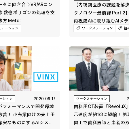
タに向き合うVR/ARコン
【内視鏡医療の課題を解決す
作 数億ポリゴンの処理を支
クノロジー最前線 Part 
 Meta:
内視鏡AIに取り組むAIメ
ービスの開発を支える先
ステーション
ワークステーション
組
パートナーシップ
2020-06-17
ーション
ワークステーション
パフォーマンスで開発環境
歯科用CT装置「RevoluX
改善！ 小売業向けの売上予
示速度が約1/3に短縮！ 
確実なものにするAIシステ
向上で歯科医師と患者の