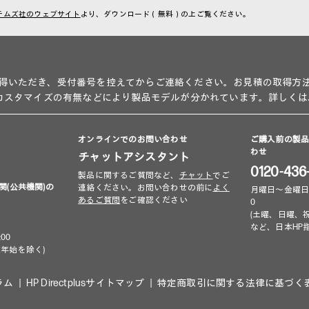
テムズ社のウェブサイト
より、ダウンロード（無料）の上ご覧ください。
得いただき、受付番号を控えてからご連絡ください。お見積の取得方
、カスタマイズの有無などにより製品モデルが分かれています。詳しくは
オンラインでのお問い合わせ
ご購入前の製
わせ
チャットアシスタント
0120-436
製品に関するご質問など、
チャット
でご
関(公共機関)の
連絡ください。お問い合わせの前に
よく
月曜日～金曜日 9:00
あるご質問
をご確認ください
0
(土曜、日曜、
など、日本HP
00
年始を除く)
ラム
HP Directplusサイトマップ
特定商取引に関する法律に基づく