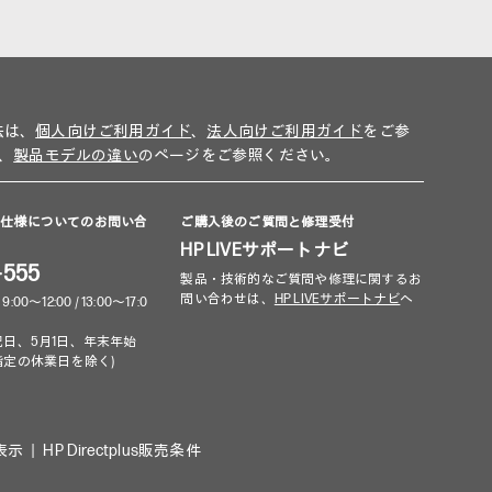
法は、
個人向けご利用ガイド
、
法人向けご利用ガイド
をご参
、
製品モデルの違い
のページをご参照ください。
品仕様についてのお問い合
ご購入後のご質問と修理受付
HP LIVEサポートナビ
-555
製品・技術的なご質問や修理に関するお
問い合わせは、
HP LIVEサポートナビ
へ
～12:00 / 13:00～17:0
祝日、5月1日、年末年始
指定の休業日を除く)
表示
HP Directplus販売条件