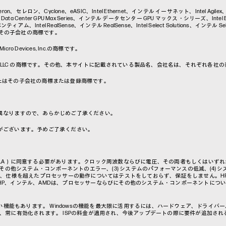
a、Celeron、セレロン、Cyclone、eASIC、Intel Ethernet、インテル イーサネット、Intel Agil
ta Center GPU Max Series、インテル データセンター GPU マックス・シリーズ、Intel Evo、
アム、Intel RealSense、インテル RealSense、Intel Select Solutions、インテル Selec
on またはその子会社の商標です。
o Devices, Inc.の商標です。
ークは、Google LLC の商標です。その他、本サイトに記載されている製品名、会社名は、それぞれ
nc. および／またはその子会社の商標または登録商標です。
異なりますので、あらかじめご了承ください。
がございます。予めご了承ください。
LA）に同意する必要があります。クロック周波数ならびに電圧、その両者もしくはいずれか
その他システム・コンポーネントのエラー、(3) システムのパフォーマンスの低減、(4) 
は、仕様を超えたプロセッサーの動作についてはテストをしておらず、保証をしません。H
HP、インテル、AMDは、プロセッサーならびにその他のシステム・コンポーネントにつ
い機能もあります。 Windowsの機能を最大限に活用するには、ハードウェア、ドライバ
トされ、常に有効化されます。 ISPの料金が適用され、今後アップデートの際に要件が追加さ