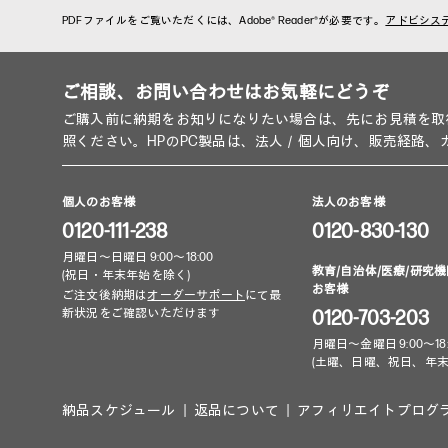
PDFファイルをご覧いただくには、Adobe® Reader®が必要です。
アドビシス
ご相談、お問い合わせはお気軽にどうぞ
ご購入前に納期をお知りになりたい場合は、先にお見積を取
照ください。HPのPC製品は、法人／個人向け、販売経路
個人のお客様
法人のお客様
0120-111-238
0120-830-130
月曜日～日曜日 9:00～18:00
教育/自治体/医療/研究機
(祝日・年末年始を除く)
お客様
ご注文後納期は
オーダーサポート
にて最
新状況をご確認いただけます
0120-703-203
月曜日～金曜日 9:00～18:
(土曜、日曜、祝日、年末
納品スケジュール
返品について
アフィリエイトプログ