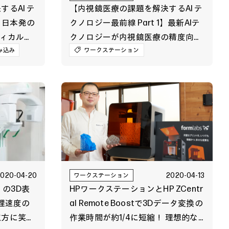
るAI テ
【内視鏡医療の課題を解決するAI テ
2】日本発の
クノロジー最前線 Part 1】最新AIテ
ディカルサ
クノロジーが内視鏡医療の精度向
進の技術と
み込み
上，均てん化，読影負荷などの課題
ワークステーション
解決に貢献
2020-04-20
2020-04-13
ワークステーション
」の3D表
HPワークステーションとHP ZCentr
処理速度の
al Remote Boostで3Dデータ変換の
双方に笑顔
作業時間が約1/4に短縮！ 理想的な