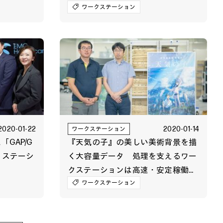
ション
リモート環境で業務効率化を実現
ワークステーション
2020-01-22
2020-01-14
ワークステーション
GAP/G
『天気の子』の美しい美術背景を描
ークステーシ
く大容量データ 処理を支えるワー
クステーションは高速・安定稼働が
鍵に
ワークステーション