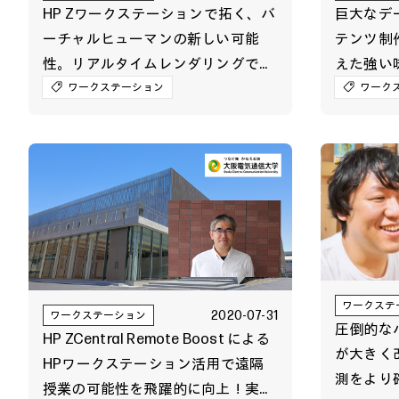
HP Zワークステーションで拓く、バ
巨大なデー
ーチャルヒューマンの新しい可能
テンツ制
性。リアルタイムレンダリングでの
えた強い味方
高速処理でより高い表現力を実現
ワークステーション
ワーク
ワークステ
2020-07-31
ワークステーション
圧倒的な
HP ZCentral Remote Boost による
が大きく
HPワークステーション活用で遠隔
測をより
授業の可能性を飛躍的に向上！実証