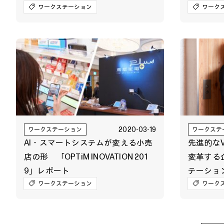
ム開発に
実験で進める新時代の授業形態と
ワークステーション
ワーク
貢献
は？
2020-03-19
ワークステーション
ワークステ
AI・スマートシステムが変える小売
先進的な
店の形 「OPTiM INOVATION 201
変革する
9」レポート
テーショ
ワークステーション
ワーク