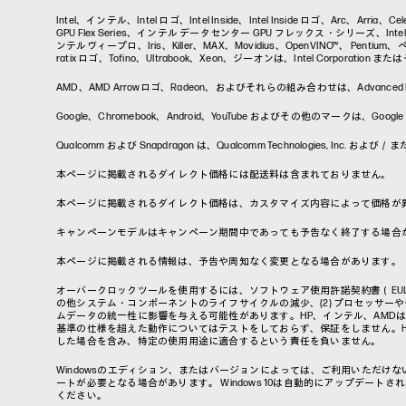
Intel、インテル、Intel ロゴ、Intel Inside、Intel Inside ロゴ、Arc、Arri
GPU Flex Series、インテル データセンター GPU フレックス・シリーズ、Intel Da
ンテルヴィープロ、Iris、Killer、MAX、Movidius、OpenVINO™、 Pentium、ペンティ
ratix ロゴ、Tofino、Ultrabook、Xeon、ジーオンは、Intel Corporati
AMD、AMD Arrowロゴ、Radeon、およびそれらの組み合わせは、Advanced Micr
Google、Chromebook、Android、YouTube およびその他のマ
Qualcomm および Snapdragon は、Qualcomm Technologies, I
本ページに掲載されるダイレクト価格には配送料は含まれておりません。
本ページに掲載されるダイレクト価格は、カスタマイズ内容によって価格が
キャンペーンモデルはキャンペーン期間中であっても予告なく終了する場合
本ページに掲載される情報は、予告や周知なく変更となる場合があります。
オーバークロックツールを使用するには、ソフトウェア使用許諾契約書（EU
の他システム・コンポーネントのライフサイクルの減少、(2) プロセッサーや
ムデータの統一性に影響を与える可能性があります。HP、インテル、AMD
基準の仕様を超えた動作についてはテストをしておらず、保証をしません。
した場合を含み、特定の使用用途に適合するという責任を負いません。
Windowsのエディション、またはバージョンによっては、ご利用いただけな
ートが必要となる場合があります。 Windows 10は自動的にアップデー
ください。