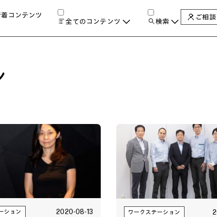
新着コンテンツ
ご相談
全てのコンテンツ
検索
チャンネル
タグ
検索します。
AIの進化と活用事例
ン
製品トレンド & レビュー
サイバーセキュリティ
A
教育とテクノロジー
自治体・公共
ハイブリッドワーク
ワークステーション
プリンター
タ
2020-08-13
2
ーション
ワークステーション