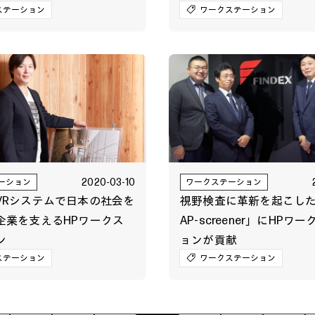
HPワークステーションが
を届けるHPワークステー
ステーション
ワークステーション
2020-03-10
ーション
ワークステーション
VRシステムで日本の社会を
視野検査に革新を起こした「
企業を支えるHPワークス
AP-screener」にHPワ
ン
ョンが貢献
ステーション
ワークステーション