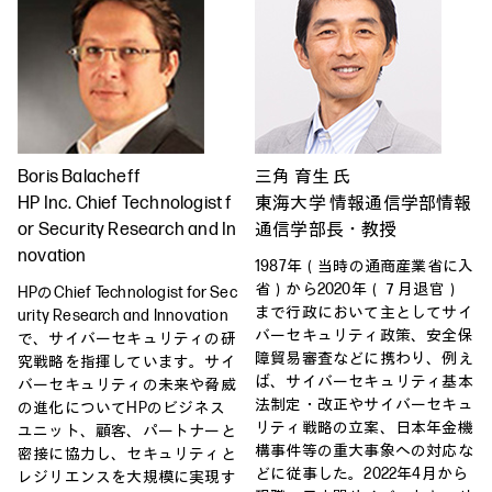
Boris Balacheff
三角 育生 氏
HP Inc. Chief Technologist f
東海大学 情報通信学部情報
or Security Research and In
通信学部長・教授
novation
1987年（当時の通商産業省に入
省）から2020年（７月退官）
HPのChief Technologist for Sec
まで行政において主としてサイ
urity Research and Innovation
バーセキュリティ政策、安全保
で、サイバーセキュリティの研
障貿易審査などに携わり、例え
究戦略を指揮しています。サイ
ば、サイバーセキュリティ基本
バーセキュリティの未来や脅威
法制定・改正やサイバーセキュ
の進化についてHPのビジネス
リティ戦略の立案、日本年金機
ユニット、顧客、パートナーと
構事件等の重大事象への対応な
密接に協力し、セキュリティと
どに従事した。2022年4月から
レジリエンスを大規模に実現す