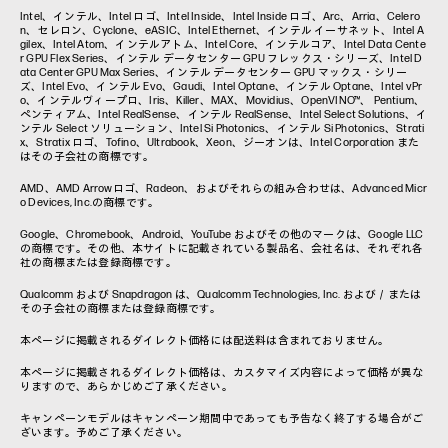
Intel、インテル、Intel ロゴ、Intel Inside、Intel Inside ロゴ、Arc、Arria、Celero
n、セレロン、Cyclone、eASIC、Intel Ethernet、インテル イーサネット、Intel A
gilex、Intel Atom、インテルアトム、Intel Core、インテルコア、Intel Data Cente
r GPU Flex Series、インテル データセンター GPU フレックス・シリーズ、Intel D
ata Center GPU Max Series、インテル データセンター GPU マックス・シリー
ズ、Intel Evo、インテル Evo、Gaudi、Intel Optane、インテル Optane、Intel vPr
o、インテルヴィープロ、Iris、Killer、MAX、Movidius、OpenVINO™、 Pentium、
ペンティアム、Intel RealSense、インテル RealSense、Intel Select Solutions、イ
ンテル Select ソリューション、Intel Si Photonics、インテル Si Photonics、Strati
x、Stratix ロゴ、Tofino、Ultrabook、Xeon、ジーオンは、Intel Corporation また
はその子会社の商標です。
AMD、AMD Arrowロゴ、Radeon、およびそれらの組み合わせは、Advanced Micr
o Devices, Inc.の商標です。
Google、Chromebook、Android、YouTube およびその他のマークは、Google LLC
の商標です。その他、本サイトに記載されている製品名、会社名は、それぞれ各
社の商標または登録商標です。
Qualcomm および Snapdragon は、Qualcomm Technologies, Inc. および／または
その子会社の商標または登録商標です。
本ページに掲載されるダイレクト価格には配送料は含まれておりません。
本ページに掲載されるダイレクト価格は、カスタマイズ内容によって価格が異な
りますので、あらかじめご了承ください。
キャンペーンモデルはキャンペーン期間中であっても予告なく終了する場合がご
ざいます。予めご了承ください。