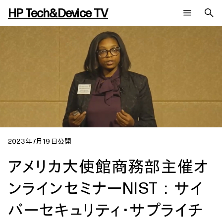
HP Tech&Device TV
新着コンテンツ
検索
HP Tech&Device TV 内のコンテンツを検索します。
全てのコンテンツ
チャンネル
タグ
AIの進化と活用事例
事例
ご相談
製品トレンド & レビュー
イベントレポート
サイバーセキュリティ
AI PC
メールニュース会員登録
教育とテクノロジー
AIワークステーション
自治体・公共
Poly
日本HP 公式Webサイト
2023年7月19日公開
ハイブリッドワーク
WXP（DEXツール）
ワークステーション
アメリカ大使館商務部主催オ
プリンター
タグ一覧
ンラインセミナー
NIST：サイ
イベント・コラム
イベント・セミナー情報
コラム一覧
バーセキュリティ・サプライチ