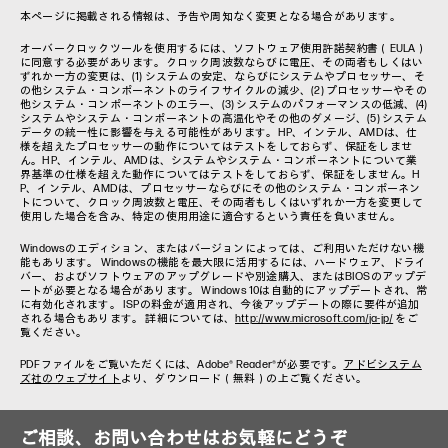
本ページに掲載される情報は、予告や周知なく変更となる場合があります。
オーバークロックツールを使用するには、ソフトウェア使用許諾契約書（EULA）
に同意する必要があります。クロック周波数ならびに電圧、その両者もしくはい
ずれか一方の変更は、(1) システムの安定、ならびにシステムやプロセッサー、そ
の他システム・コンポーネントのライフサイクルの減少、(2) プロセッサーやその
他システム・コンポーネントのエラー、(3) システムのパフォーマンスの低減、(4)
システムやシステム・コンポーネントの高温化やその他のダメージ、(5) システム
データの統一性に影響を与える可能性があります。HP、インテル、AMDは、仕
様を超えたプロセッサーの動作についてはテストをしておらず、保証をしませ
ん。HP、インテル、AMDは、システムやシステム・コンポーネントについて業
界基準の仕様を超えた動作についてはテストをしておらず、保証をしません。H
P、インテル、AMDは、プロセッサーならびにその他のシステム・コンポーネン
トについて、クロック周波数と電圧、その両者もしくはいずれか一方を変更して
使用した場合を含み、特定の使用用途に適合するという責任を負いません。
Windowsのエディション、またはバージョンによっては、ご利用いただけない機
能もあります。 Windowsの機能を最大限に活用するには、ハードウェア、ドライ
バー、およびソフトウェアのアップグレードや別途購入、またはBIOSのアップデ
ートが必要となる場合があります。 Windows 10は自動的にアップデートされ、常
に有効化されます。 ISPの料金が適用され、今後アップデートの際に要件が追加
される場合もあります。 詳細については、
http://www.microsoft.com/ja-jp/
をご
覧ください。
PDFファイルをご覧いただくには、Adobe® Reader®が必要です。
アドビシステム
ズ社のウェブサイト
より、ダウンロード（無料）の上ご覧ください。
ご相談、お問い合わせはお気軽にどうぞ