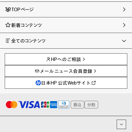
TOPページ
新着コンテンツ
全てのコンテンツ
チャンネル
タグ
AIの進化と活用事例
事例
HPへのご相談
製品トレンド & レビュー
イベントレポート
サイバーセキュリティ
AI PC
メールニュース会員登録
教育とテクノロジー
AIワークステーション
自治体・公共
Poly
日本HP 公式Webサイト
ハイブリッドワーク
WXP（DEXツール）
ワークステーション
プリンター
タグ一覧
イベント・コラム
イベント・セミナー情報
コラム一覧