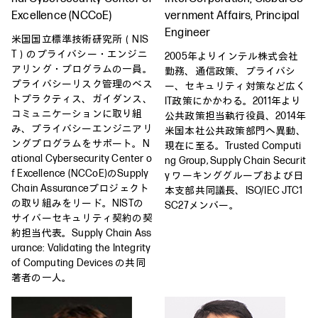
Excellence (NCCoE)
vernment Affairs, Principal
Engineer
米国国立標準技術研究所（NIS
T）のプライバシー・エンジニ
2005年よりインテル株式会社
アリング・プログラムの一員。
勤務、通信政策、プライバシ
プライバシーリスク管理のベス
ー、セキュリティ対策など広く
トプラクティス、ガイダンス、
IT政策にかかわる。2011年より
コミュニケーションに取り組
公共政策担当執行役員、2014年
み、プライバシーエンジニアリ
米国本社公共政策部門へ異動、
ングプログラムをサポート。N
現在に至る。Trusted Computi
ational Cybersecurity Center o
ng Group, Supply Chain Securit
f Excellence (NCCoE)のSupply
y ワーキンググループおよび日
Chain Assuranceプロジェクト
本支部共同議長、ISO/IEC JTC1
の取り組みをリード。NISTの
SC27メンバー。
サイバーセキュリティ契約の契
約担当代表。Supply Chain Ass
urance: Validating the Integrity
of Computing Devices の共同
著者の一人。