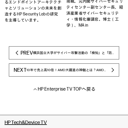
現職。元内閣サイバーセキュリ
るエンドポイントアーキテクチ
ティセンター副センター長、経
ャとソリューションの未来を創
済産業省サイバーセキュリテ
造するHP Security Labの研究
ィ・情報化審議官。博士（工
を主導しています。
学）、MA in
PREV
横浜国立大学がサイバー攻撃活動の「検知」と「防
止」に着目し、エンドポイントセキュリティ対策技術
を評価
NEXT
10年で売上高10倍！AMD大躍進の神髄とは？AMDの
最新動向＆特徴を徹底解説
HP Enterprise TV TOPへ戻る
HP Tech&Device TV