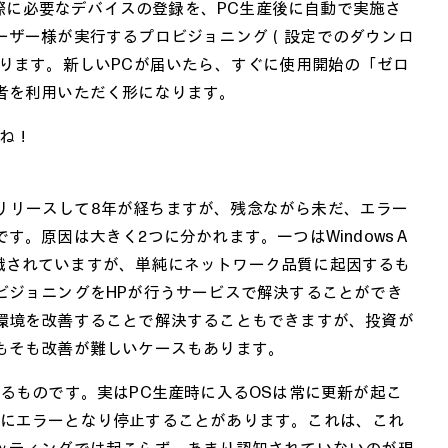
利用する際に必要なデバイスの登録を、PC生産後に自動で実施さ
ーザー様が実行するプロビジョニング（設定でのダウンロ
ります。新しいPCが届いたら、すぐに使用開始の「ゼロ
者を利用いただく形になります。
すね！
ilotもリリースして8年が経ちますが、残念ながら未だ、エラー
。原因は大きく2つに分かれます。一つはWindows A
く認識されていますが、単純にネットワーク品質に起因するも
ビジョニングをHPが行うサービスで解決することができ
環境を改善することで解決することもできますが、投資が
もそも改善が難しいケースもあります。
るものです。実はPC生産時に入るOSは常に更新が起こ
tが急にエラーとなり停止することがあります。これは、これ
ッティングでは起こらず、あまり認知されていないのが現