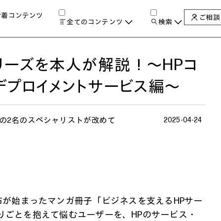
新着コンテンツ
ご相談
全てのコンテンツ
検索
チャンネル
タグ
検索します。
リーズを本人が解説！～HPコ
AIの進化と活用事例
製品トレンド & レビュー
デプロイメントサービス編～
サイバーセキュリティ
A
教育とテクノロジー
自治体・公共
の2名のスペシャリストが改めて
2025-04-24
ハイブリッドワーク
ワークステーション
プリンター
タ
TVで配布が始まったマンガ冊子「
ビジネスを支えるHPサー
りごとを抱えて悩むユーザーを、HPのサービス・