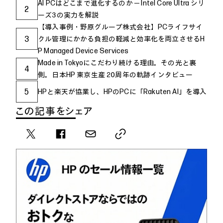
AI PCはどこまで進化するのか ─ Intel Core Ultra シリ
2
ーズ3の実力を解説
【導入事例・野原グループ株式会社】PCライフサイ
3
クル管理にかかる負担の軽減と効率化を両立させるH
P Managed Device Services
Made in Tokyoにこだわり続ける理由。その光と裏
4
側。日本HP 東京生産 20周年の軌跡インタビュー
5
HPと楽天が協業し、HPのPCに「Rakuten AI」を導入
この記事をシェア