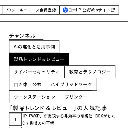
メールニュース会員登録
日本HP 公式Webサイト
事例
チャンネル
イベントレポート
AIの進化と活用事例
I PC
AIワークステーション
製品トレンド＆レビュー
Poly
サイバーセキュリティ
教育とテクノロジー
WXP（DEXツール）
自治体・公共
ハイブリッドワーク
グ一覧
ワークステーション
プリンター
「製品トレンド & レビュー」の人気記事
HP「WXP」が実現する非効率の可視化--DEXがもた
1
らす働き方の革新