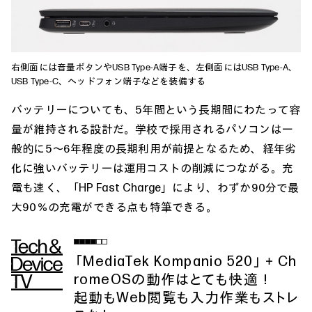
右側面には音量ボタンやUSB Type-A端子を、左側面にはUSB Type-A、
USB Type-C、ヘッドフォン端子などを装備する
バッテリーについても、5年間という長期間にわたって容
量が維持される設計だ。学校で採用されるパソコンは一
般的に5〜6年程度の長期利用が前提となるため、経年劣
化に強いバッテリーは運用コストの削減につながる。充
電も速く、「HP Fast Charge」により、わずか90分で最
大90％の充電ができる点も特筆できる。
「MediaTek Kompanio 520」＋Ch
romeOSの動作はとても快適！
起動もWeb閲覧も入力作業もストレ