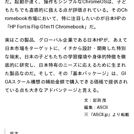
だ。起動が速く、操作もシンプルなChromeOSは、子ど
もたちでも直感的に扱える点が評価されている。そのCh
romebook市場において、特に注目したいのが日本HPの
「HP Fortis Flip G1m 11 Chromebook」だ。
実はこの製品、グローバル企業である日本HPが、あえて
日本市場をターゲットに、イチから設計・開発した特別
な端末。日本の子どもたちの学習環境や身体的特徴を徹
底的に研究し、日本特有のニーズに応えるために生まれ
た製品なのだ。そして、その「基本パッケージ」は、GI
GAスクール構想の補助金額で購入できる価格で提供され
ている点も大きなアドバンテージと言える。
文：岩渕 茂
編集：ASCII
※「
ASCII.jp
」より転載
目次