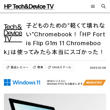
HP Tech&Device TV
新着コンテンツ
検索
HP Tech&Device TV 内のコンテンツを検索します。
子どものための“軽くて壊れな
い”Chromebook！「HP Fort
全てのコンテンツ
チャンネル
タグ
is Flip G1m 11 Chromeboo
AIの進化と活用事例
事例
ご相談
製品トレンド & レビュー
イベントレポート
k」は使ってみたら本当にスゴかった！
サイバーセキュリティ
AI PC
メールニュース会員登録
教育とテクノロジー
AIワークステーション
製品レビュー
教育
GIGAスクール
自治体・公共
Poly
2025-07-08
日本HP 公式Webサイト
ハイブリッドワーク
WXP（DEXツール）
ワークステーション
プリンター
タグ一覧
イベント・コラム
イベント・セミナー情報
コラム一覧