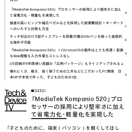
「MediaTek Kompanio 520」プロセッサーの採用により堅牢さに加え
て省電力化・軽量化を実現した
強度の高いヒンジや幅広ベゼルなどを採用した耐衝撃設計！キーボード
へのいたずら対策も万全
タッチ対応の11.6型ディスプレーを搭載 付属のUSIペンを使って直感的
な操作が可能
「MediaTek Kompanio 520」＋ChromeOSの動作はとても快適！起動
もWeb閲覧も入力作業もストレスなし
LTE回線が5年間使い放題の「応用パッケージ」もラインアップされる
壊れにくさ、軽さ、長く使うための工夫などにこだわったPC開発 日
本HPが本気で作った、子どものための1台
「MediaTek Kompanio 520」プロ
セッサーの採用により堅牢さに加え
て省電力化・軽量化を実現した
「子どものために、端末（パソコン）を軽くしてほし