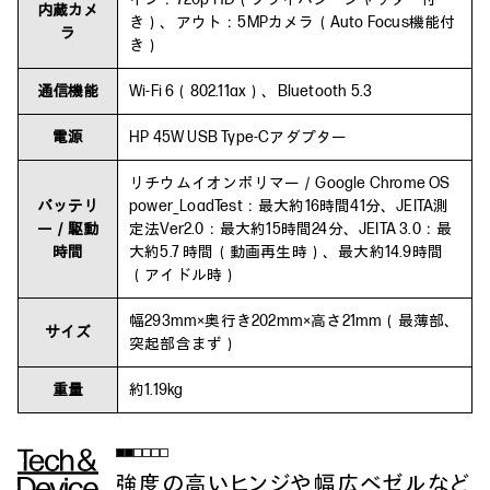
内蔵カメ
き）、アウト：5MPカメラ（Auto Focus機能付
ラ
き）
通信機能
Wi-Fi 6（802.11ax）、Bluetooth 5.3
電源
HP 45W USB Type-Cアダプター
リチウムイオンポリマー／Google Chrome OS
バッテリ
power_LoadTest：最大約16時間41分、JEITA測
ー／駆動
定法Ver2.0：最大約15時間24分、JEITA 3.0：最
時間
大約5.7 時間（動画再生時）、最大約14.9時間
（アイドル時）
幅293mm×奥行き202mm×高さ21mm（最薄部、
サイズ
突起部含まず）
重量
約1.19kg
強度の高いヒンジや幅広ベゼルなど