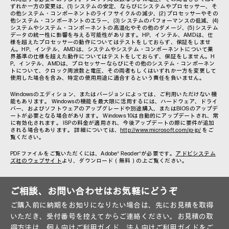
ずれか一方の変更は、(1) システムの安定、ならびにシステムやプロセッサー、そ
の他システム・コンポーネントのライフサイクルの減少、(2) プロセッサーやその
他システム・コンポーネントのエラー、(3) システムのパフォーマンスの低減、(4)
システムやシステム・コンポーネントの高温化やその他のダメージ、(5) システム
データの統一性に影響を与える可能性があります。HP、インテル、AMDは、仕
様を超えたプロセッサーの動作についてはテストをしておらず、保証をしませ
ん。HP、インテル、AMDは、システムやシステム・コンポーネントについて業
界基準の仕様を超えた動作についてはテストをしておらず、保証をしません。H
P、インテル、AMDは、プロセッサーならびにその他のシステム・コンポーネン
トについて、クロック周波数と電圧、その両者もしくはいずれか一方を変更して
使用した場合を含み、特定の使用用途に適合するという責任を負いません。
Windowsのエディション、またはバージョンによっては、ご利用いただけない機
能もあります。 Windowsの機能を最大限に活用するには、ハードウェア、ドライ
バー、およびソフトウェアのアップグレードや別途購入、またはBIOSのアップデ
ートが必要となる場合があります。 Windows 10は自動的にアップデートされ、常
に有効化されます。 ISPの料金が適用され、今後アップデートの際に要件が追加
される場合もあります。 詳細については、
http://www.microsoft.com/ja-jp/
をご
覧ください。
PDFファイルをご覧いただくには、Adobe® Reader®が必要です。
アドビシステム
ズ社のウェブサイト
より、ダウンロード（無料）の上ご覧ください。
ご相談、お問い合わせはお気軽にどうぞ
ご購入前に納期をお知りになりたい場合は、先にお見積を取得
いただき、受付番号を控えてからご連絡ください。お見積の取
得方法は、
個人向けご利用ガイド
、
法人向けご利用ガイド
をご