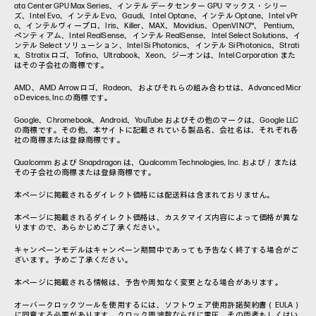
ata Center GPU Max Series、インテル データセンター GPU マックス・シリー
ズ、Intel Evo、インテル Evo、Gaudi、Intel Optane、インテル Optane、Intel vPr
o、インテルヴィープロ、Iris、Killer、MAX、Movidius、OpenVINO™、 Pentium、
ペンティアム、Intel RealSense、インテル RealSense、Intel Select Solutions、イ
ンテル Select ソリューション、Intel Si Photonics、インテル Si Photonics、Strati
x、Stratix ロゴ、Tofino、Ultrabook、Xeon、ジーオンは、Intel Corporation また
はその子会社の商標です。
AMD、AMD Arrowロゴ、Radeon、およびそれらの組み合わせは、Advanced Micr
o Devices, Inc.の商標です。
Google、Chromebook、Android、YouTube およびその他のマークは、Google LLC
の商標です。その他、本サイトに記載されている製品名、会社名は、それぞれ各
社の商標または登録商標です。
Qualcomm および Snapdragon は、Qualcomm Technologies, Inc. および／または
その子会社の商標または登録商標です。
本ページに掲載されるダイレクト価格には配送料は含まれておりません。
本ページに掲載されるダイレクト価格は、カスタマイズ内容によって価格が異な
りますので、あらかじめご了承ください。
キャンペーンモデルはキャンペーン期間中であっても予告なく終了する場合がご
ざいます。予めご了承ください。
本ページに掲載される情報は、予告や周知なく変更となる場合があります。
オーバークロックツールを使用するには、ソフトウェア使用許諾契約書（EULA）
に同意する必要があります。クロック周波数ならびに電圧、その両者もしくはい