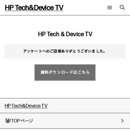
HP Tech&Device TV
新着コンテンツ
検索
HP Tech&Device TV 内のコンテンツを検索します。
HP Tech & Device TV
全てのコンテンツ
チャンネル
タグ
アンケートへのご回答ありがとうございました。
AIの進化と活用事例
事例
ご相談
製品トレンド & レビュー
イベントレポート
サイバーセキュリティ
AI PC
メールニュース会員登録
資料ダウンロードはこちら
教育とテクノロジー
AIワークステーション
自治体・公共
Poly
日本HP 公式Webサイト
ハイブリッドワーク
WXP（DEXツール）
ワークステーション
プリンター
タグ一覧
HP Tech&Device TV
イベント・コラム
イベント・セミナー情報
コラム一覧
TOPページ