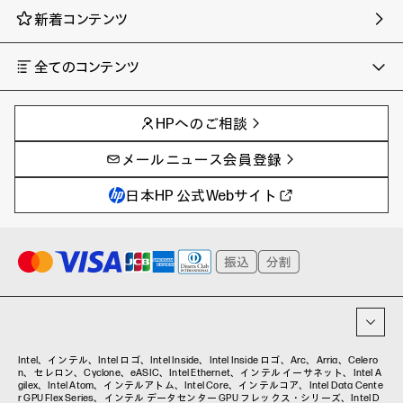
新着コンテンツ
全てのコンテンツ
チャンネル
タグ
AIの進化と活用事例
事例
HPへのご相談
製品トレンド & レビュー
イベントレポート
サイバーセキュリティ
AI PC
メールニュース会員登録
教育とテクノロジー
AIワークステーション
自治体・公共
Poly
日本HP 公式Webサイト
ハイブリッドワーク
WXP（DEXツール）
ワークステーション
プリンター
タグ一覧
イベント・コラム
イベント・セミナー情報
コラム一覧
Intel、インテル、Intel ロゴ、Intel Inside、Intel Inside ロゴ、Arc、Arria、Celero
n、セレロン、Cyclone、eASIC、Intel Ethernet、インテル イーサネット、Intel A
gilex、Intel Atom、インテルアトム、Intel Core、インテルコア、Intel Data Cente
r GPU Flex Series、インテル データセンター GPU フレックス・シリーズ、Intel D