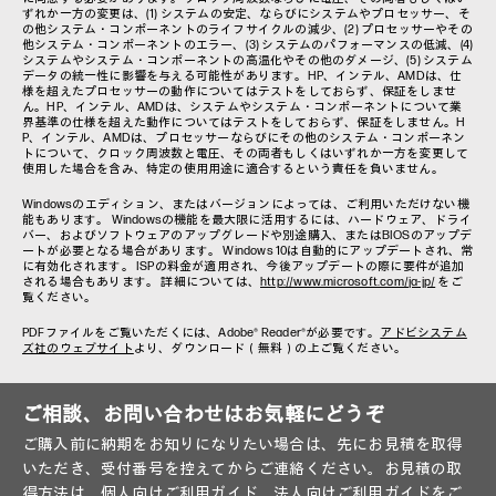
ずれか一方の変更は、(1) システムの安定、ならびにシステムやプロセッサー、そ
の他システム・コンポーネントのライフサイクルの減少、(2) プロセッサーやその
他システム・コンポーネントのエラー、(3) システムのパフォーマンスの低減、(4)
システムやシステム・コンポーネントの高温化やその他のダメージ、(5) システム
データの統一性に影響を与える可能性があります。HP、インテル、AMDは、仕
様を超えたプロセッサーの動作についてはテストをしておらず、保証をしませ
ん。HP、インテル、AMDは、システムやシステム・コンポーネントについて業
界基準の仕様を超えた動作についてはテストをしておらず、保証をしません。H
P、インテル、AMDは、プロセッサーならびにその他のシステム・コンポーネン
トについて、クロック周波数と電圧、その両者もしくはいずれか一方を変更して
使用した場合を含み、特定の使用用途に適合するという責任を負いません。
Windowsのエディション、またはバージョンによっては、ご利用いただけない機
能もあります。 Windowsの機能を最大限に活用するには、ハードウェア、ドライ
バー、およびソフトウェアのアップグレードや別途購入、またはBIOSのアップデ
ートが必要となる場合があります。 Windows 10は自動的にアップデートされ、常
に有効化されます。 ISPの料金が適用され、今後アップデートの際に要件が追加
される場合もあります。 詳細については、
http://www.microsoft.com/ja-jp/
をご
覧ください。
PDFファイルをご覧いただくには、Adobe® Reader®が必要です。
アドビシステム
ズ社のウェブサイト
より、ダウンロード（無料）の上ご覧ください。
ご相談、お問い合わせはお気軽にどうぞ
ご購入前に納期をお知りになりたい場合は、先にお見積を取得
いただき、受付番号を控えてからご連絡ください。お見積の取
得方法は、
個人向けご利用ガイド
、
法人向けご利用ガイド
をご