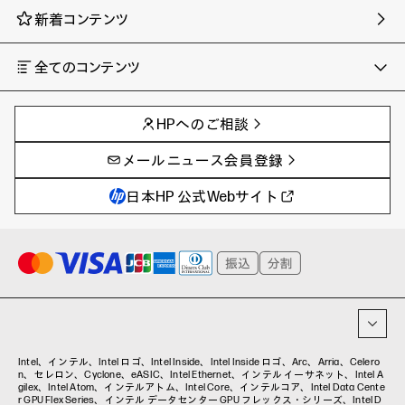
新着コンテンツ
全てのコンテンツ
チャンネル
タグ
AIの進化と活用事例
事例
HPへのご相談
製品トレンド & レビュー
イベントレポート
サイバーセキュリティ
AI PC
メールニュース会員登録
教育とテクノロジー
AIワークステーション
自治体・公共
Poly
日本HP 公式Webサイト
ハイブリッドワーク
WXP（DEXツール）
ワークステーション
プリンター
タグ一覧
イベント・コラム
イベント・セミナー情報
コラム一覧
Intel、インテル、Intel ロゴ、Intel Inside、Intel Inside ロゴ、Arc、Arria、Celero
n、セレロン、Cyclone、eASIC、Intel Ethernet、インテル イーサネット、Intel A
gilex、Intel Atom、インテルアトム、Intel Core、インテルコア、Intel Data Cente
r GPU Flex Series、インテル データセンター GPU フレックス・シリーズ、Intel D