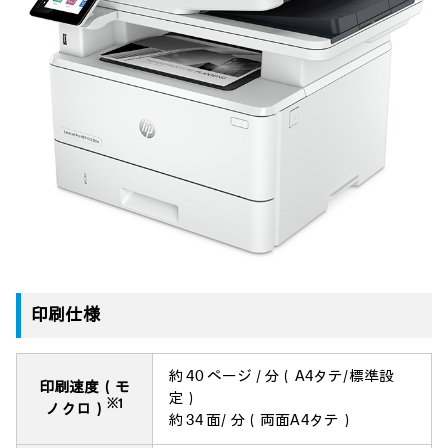
印刷仕様
約 40 ページ / 分（A4タテ/標準設
印刷速度（モ
定）
※1
ノクロ）
約 34 面/ 分（両面A4タテ）