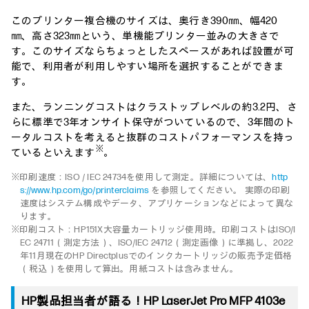
このプリンター複合機のサイズは、奥行き390㎜、幅420
㎜、高さ323㎜という、単機能プリンター並みの大きさで
す。このサイズならちょっとしたスペースがあれば設置が可
能で、利用者が利用しやすい場所を選択することができま
す。
また、ランニングコストはクラストップレベルの約3.2円、さ
らに標準で3年オンサイト保守がついているので、3年間のト
ータルコストを考えると抜群のコストパフォーマンスを持っ
※
ているといえます
。
※印刷速度：ISO / IEC 24734を使用して測定。詳細については、
http
s://www.hp.com/go/printerclaims
を参照してください。 実際の印刷
速度はシステム構成やデータ、アプリケーションなどによって異な
ります。
※印刷コスト：HP151X大容量カートリッジ使用時。印刷コストはISO/I
EC 24711（測定方法）、ISO/IEC 24712（測定画像）に準拠し、2022
年11月現在のHP Directplusでのインクカートリッジの販売予定価格
（税込）を使用して算出。用紙コストは含みません。
HP製品担当者が語る！HP LaserJet Pro MFP 4103e