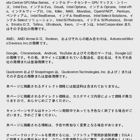
ata Center GPU Max Series、インテル データセンター GPU マックス・シリー
ズ、Intel Evo、インテル Evo、Gaudi、Intel Optane、インテル Optane、Intel vPr
o、インテルヴィープロ、Iris、Killer、MAX、Movidius、OpenVINO™、 Pentium、
ペンティアム、Intel RealSense、インテル RealSense、Intel Select Solutions、イ
ンテル Select ソリューション、Intel Si Photonics、インテル Si Photonics、Strati
x、Stratix ロゴ、Tofino、Ultrabook、Xeon、ジーオンは、Intel Corporation また
はその子会社の商標です。
AMD、AMD Arrowロゴ、Radeon、およびそれらの組み合わせは、Advanced Micr
o Devices, Inc.の商標です。
Google、Chromebook、Android、YouTube およびその他のマークは、Google LLC
の商標です。その他、本サイトに記載されている製品名、会社名は、それぞれ各
社の商標または登録商標です。
Qualcomm および Snapdragon は、Qualcomm Technologies, Inc. および／または
その子会社の商標または登録商標です。
本ページに掲載されるダイレクト価格には配送料は含まれておりません。
本ページに掲載されるダイレクト価格は、カスタマイズ内容によって価格が異な
りますので、あらかじめご了承ください。
キャンペーンモデルはキャンペーン期間中であっても予告なく終了する場合がご
ざいます。予めご了承ください。
本ページに掲載される情報は、予告や周知なく変更となる場合があります。
オーバークロックツールを使用するには、ソフトウェア使用許諾契約書（EULA）
に同意する必要があります。クロック周波数ならびに電圧、その両者もしくはい