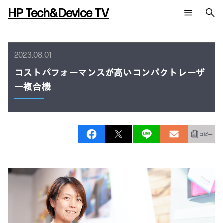
HP Tech&Device TV
新着コンテンツ
検索
HP Tech&Device TV 内のコンテンツを検索します。
2023.08.01
全てのコンテンツ
コストパフォーマンスが高いコンパクトレーザ
チャンネル
タグ
ー複合機
AIの進化と活用事例
事例
ご相談
製品トレンド & レビュー
イベントレポート
サイバーセキュリティ
AI PC
メールニュース会員登録
教育とテクノロジー
AIワークステーション
自治体・公共
Poly
日本HP 公式Webサイト
ハイブリッドワーク
WXP（DEXツール）
ワークステーション
プリンター
タグ一覧
イベント・コラム
イベント・セミナー情報
コラム一覧