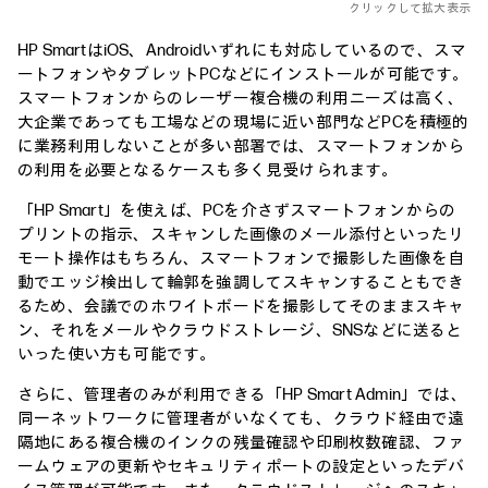
クリックして拡大表示
HP SmartはiOS、Androidいずれにも対応しているので、スマ
ートフォンやタブレットPCなどにインストールが可能です。
スマートフォンからのレーザー複合機の利用ニーズは高く、
大企業であっても工場などの現場に近い部門などPCを積極的
に業務利用しないことが多い部署では、スマートフォンから
の利用を必要となるケースも多く見受けられます。
「HP Smart」を使えば、PCを介さずスマートフォンからの
プリントの指示、スキャンした画像のメール添付といったリ
モート操作はもちろん、スマートフォンで撮影した画像を自
動でエッジ検出して輪郭を強調してスキャンすることもでき
るため、会議でのホワイトボードを撮影してそのままスキャ
ン、それをメールやクラウドストレージ、SNSなどに送ると
いった使い方も可能です。
さらに、管理者のみが利用できる「HP Smart Admin」では、
同一ネットワークに管理者がいなくても、クラウド経由で遠
隔地にある複合機のインクの残量確認や印刷枚数確認、ファ
ームウェアの更新やセキュリティポートの設定といったデバ