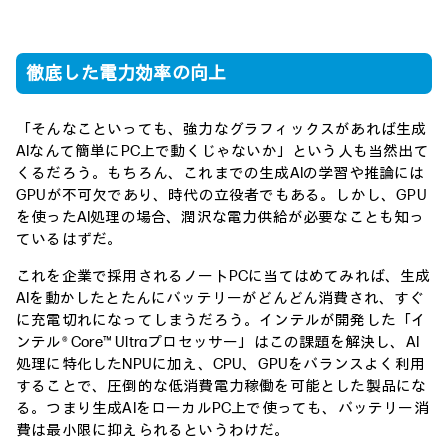
徹底した電力効率の向上
「そんなこといっても、強力なグラフィックスがあれば生成
AIなんて簡単にPC上で動くじゃないか」という人も当然出て
くるだろう。もちろん、これまでの生成AIの学習や推論には
GPUが不可欠であり、時代の立役者でもある。しかし、GPU
を使ったAI処理の場合、潤沢な電力供給が必要なことも知っ
ているはずだ。
これを企業で採用されるノートPCに当てはめてみれば、生成
AIを動かしたとたんにバッテリーがどんどん消費され、すぐ
に充電切れになってしまうだろう。インテルが開発した「イ
ンテル® Core™ Ultraプロセッサー」はこの課題を解決し、AI
処理に特化したNPUに加え、CPU、GPUをバランスよく利用
することで、圧倒的な低消費電力稼働を可能とした製品にな
る。つまり生成AIをローカルPC上で使っても、バッテリー消
費は最小限に抑えられるというわけだ。