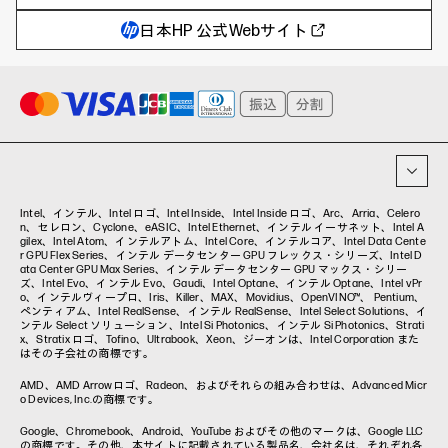
教育とテクノロジー
AIワークステーション
自治体・公共
Poly
日本HP 公式Webサイト
ハイブリッドワーク
WXP（DEXツール）
ワークステーション
プリンター
タグ一覧
イベント・コラム
イベント・セミナー情報
コラム一覧
Intel、インテル、Intel ロゴ、Intel Inside、Intel Inside ロゴ、Arc、Arria、Celero
n、セレロン、Cyclone、eASIC、Intel Ethernet、インテル イーサネット、Intel A
gilex、Intel Atom、インテルアトム、Intel Core、インテルコア、Intel Data Cente
r GPU Flex Series、インテル データセンター GPU フレックス・シリーズ、Intel D
ata Center GPU Max Series、インテル データセンター GPU マックス・シリー
ズ、Intel Evo、インテル Evo、Gaudi、Intel Optane、インテル Optane、Intel vPr
o、インテルヴィープロ、Iris、Killer、MAX、Movidius、OpenVINO™、 Pentium、
ペンティアム、Intel RealSense、インテル RealSense、Intel Select Solutions、イ
ンテル Select ソリューション、Intel Si Photonics、インテル Si Photonics、Strati
x、Stratix ロゴ、Tofino、Ultrabook、Xeon、ジーオンは、Intel Corporation また
はその子会社の商標です。
AMD、AMD Arrowロゴ、Radeon、およびそれらの組み合わせは、Advanced Micr
o Devices, Inc.の商標です。
Google、Chromebook、Android、YouTube およびその他のマークは、Google LLC
の商標です。その他、本サイトに記載されている製品名、会社名は、それぞれ各