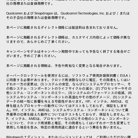
社の商標または登録商標です。
Qualcomm および Snapdragon は、Qualcomm Technologies, Inc. および／または
その子会社の商標または登録商標です。
本ページに掲載されるダイレクト価格には配送料は含まれておりません。
本ページに掲載されるダイレクト価格は、カスタマイズ内容によって価格が異な
りますので、あらかじめご了承ください。
キャンペーンモデルはキャンペーン期間中であっても予告なく終了する場合がご
ざいます。予めご了承ください。
本ページに掲載される情報は、予告や周知なく変更となる場合があります。
オーバークロックツールを使用するには、ソフトウェア使用許諾契約書（EULA）
に同意する必要があります。クロック周波数ならびに電圧、その両者もしくはい
ずれか一方の変更は、(1) システムの安定、ならびにシステムやプロセッサー、そ
の他システム・コンポーネントのライフサイクルの減少、(2) プロセッサーやその
他システム・コンポーネントのエラー、(3) システムのパフォーマンスの低減、(4)
システムやシステム・コンポーネントの高温化やその他のダメージ、(5) システム
データの統一性に影響を与える可能性があります。HP、インテル、AMDは、仕
様を超えたプロセッサーの動作についてはテストをしておらず、保証をしませ
ん。HP、インテル、AMDは、システムやシステム・コンポーネントについて業
界基準の仕様を超えた動作についてはテストをしておらず、保証をしません。H
P、インテル、AMDは、プロセッサーならびにその他のシステム・コンポーネン
トについて、クロック周波数と電圧、その両者もしくはいずれか一方を変更して
使用した場合を含み、特定の使用用途に適合するという責任を負いません。
Windowsのエディション、またはバージョンによっては、ご利用いただけない機