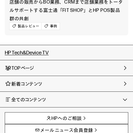
店舗の販売からBO業務、CRMまで店舗業務をトータ
ルサポートする富士通「FIT SHOP」とHP POS製品
群の共創
製品レビュー
事例
HP Tech&Device TV
TOPページ
新着コンテンツ
全てのコンテンツ
チャンネル
タグ
AIの進化と活用事例
事例
HPへのご相談
製品トレンド & レビュー
イベントレポート
サイバーセキュリティ
AI PC
メールニュース会員登録