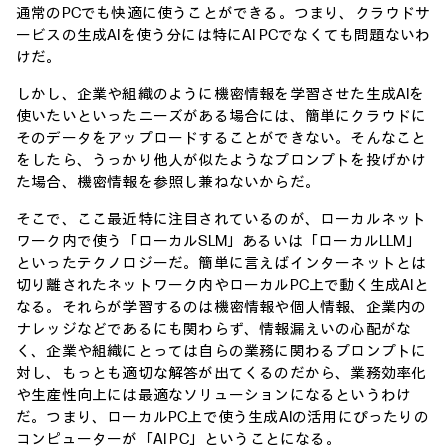
通常のPCでも快適に使うことができる。つまり、クラウドサ
ービスの生成AIを使う分には特にAI PCでなくても問題ないわ
けだ。
しかし、企業や組織のように機密情報を学習させた生成AIを
使いたいといったニーズがある場合には、簡単にクラウドに
そのデータをアップロードすることができない。そんなこと
をしたら、うっかり他人が似たようなプロンプトを投げかけ
た場合、機密情報を参照し兼ねないからだ。
そこで、ここ最近特に注目されているのが、ローカルネット
ワーク内で使う「ローカルSLM」あるいは「ローカルLLM」
といったテクノロジーだ。簡単に言えばインターネットとは
切り離されたネットワーク内やローカルPC上で動く生成AIと
なる。それらが学習するのは機密情報や個人情報、企業内の
ナレッジなどであるにも関わらず、情報漏えいの心配がな
く、企業や組織にとっては自らの業務に関わるプロンプトに
対し、もっとも適切な解答が出てくるのだから、業務効率化
や生産性向上には最適なソリューションになるというわけ
だ。つまり、ローカルPC上で使う生成AIの活用にぴったりの
コンピューターが「AI PC」ということになる。