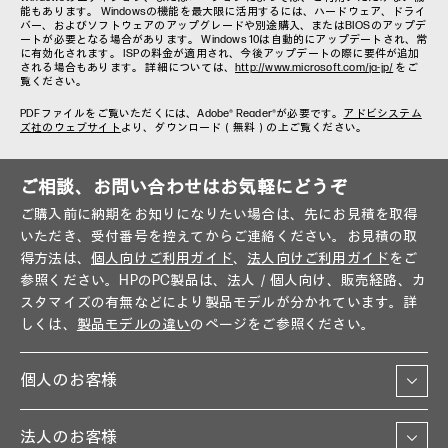
能もあります。 Windowsの機能を最大限に活用するには、ハードウェア、ドライ
バー、およびソフトウェアのアップグレードや別途購入、またはBIOSのアップデ
ートが必要となる場合があります。 Windows 10は自動的にアップデートされ、常
に有効化されます。 ISPの料金が適用され、今後アップデートの際に要件が追加
される場合もあります。 詳細については、
http://www.microsoft.com/ja-jp/
をご
覧ください。
PDFファイルをご覧いただくには、Adobe® Reader®が必要です。
アドビシステム
ズ社のウェブサイト
より、ダウンロード（無料）の上ご覧ください。
ご相談、お問い合わせはお気軽にどうぞ
ご購入前に納期をお知りになりたい場合は、先にお見積を取得
いただき、受付番号を控えてからご連絡ください。お見積の取
得方法は、
個人向けご利用ガイド
、
法人向けご利用ガイド
をご
参照ください。HPのPC製品は、法人／個人向け、販売経路、カ
スタマイズの有無などにより製品モデルが分かれています。詳
しくは、
製品モデルの違い
のページをご参照ください。
個人のお客様
法人のお客様