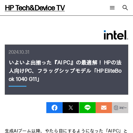
HP Tech&Device TV
新着コンテンツ
検索
HP Tech&Device TV 内のコンテンツを検索します。
全てのコンテンツ
チャンネル
タグ
2024.10.31
AIの進化と活用事例
事例
ご相談
製品トレンド & レビュー
イベントレポート
いよいよ出揃った『AI PC』の最適解！ HPの法
サイバーセキュリティ
AI PC
人向けPC、フラッグシップモデル「HP EliteBo
メールニュース会員登録
教育とテクノロジー
AIワークステーション
ok 1040 G11」
自治体・公共
Poly
日本HP 公式Webサイト
ハイブリッドワーク
WXP（DEXツール）
ワークステーション
プリンター
タグ一覧
イベント・コラム
イベント・セミナー情報
コラム一覧
生成AIブーム以降、やたら目にするようになった「AI PC」と