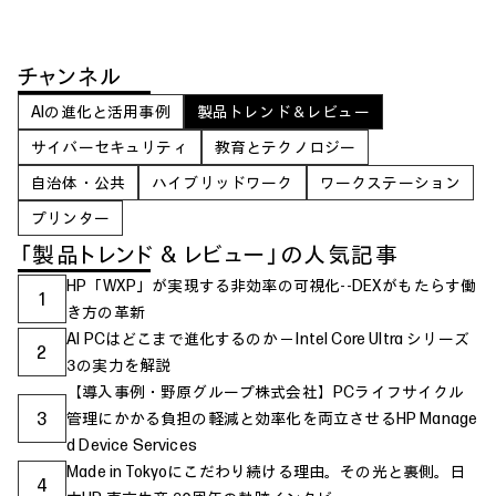
チャンネル
AIの進化と活用事例
製品トレンド＆レビュー
サイバーセキュリティ
教育とテクノロジー
自治体・公共
ハイブリッドワーク
ワークステーション
プリンター
「製品トレンド & レビュー」の人気記事
HP「WXP」が実現する非効率の可視化--DEXがもたらす働
1
き方の革新
AI PCはどこまで進化するのか ─ Intel Core Ultra シリーズ
2
3の実力を解説
【導入事例・野原グループ株式会社】PCライフサイクル
3
管理にかかる負担の軽減と効率化を両立させるHP Manage
d Device Services
Made in Tokyoにこだわり続ける理由。その光と裏側。日
4