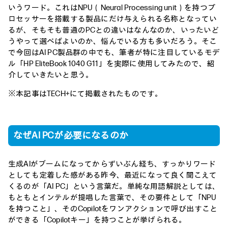
いうワード。これはNPU（Neural Processing unit）を持つプ
ロセッサーを搭載する製品にだけ与えられる名称となってい
るが、そもそも普通のPCとの違いはなんなのか、いったいど
うやって選べばよいのか、悩んでいる方も多いだろう。そこ
で今回はAI PC製品群の中でも、筆者が特に注目しているモデ
ル「HP EliteBook 1040 G11」を実際に使用してみたので、紹
介していきたいと思う。
※本記事はTECH+にて掲載されたものです。
なぜAI PCが必要になるのか
生成AIがブームになってからずいぶん経ち、すっかりワード
としても定着した感がある昨今、最近になって良く聞こえて
くるのが「AI PC」という言葉だ。単純な用語解説としては、
もともとインテルが提唱した言葉で、その要件として「NPU
を持つこと」、そのCopilotをワンアクションで呼び出すこと
ができる「Copilotキー」を持つことが挙げられる。