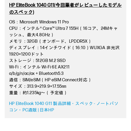
HP EliteBook 1040 G11(今回筆者がレビューしたモデル
のスペック)
OS：Microsoft Windows 11 Pro
CPU：インテル® Core™ Ultra 7 155H（16コア、24Mキャ
ッシュ、最大4.8GHz）
メモリ：32GB（オンボード、LPDDR5X）
ディスプレイ：14インチワイド（16:10）WUXGA 非光沢
1920×1200ドット
ストレージ：512GB M.2 SSD
Wi-Fi：インテル Wi-Fi 6E AX211
a/b/g/n/ac/ax + Bluetooth5.3
通信：SIM/eSIM（HP eSIM Connect対応）
サイズ：313.9×219.9×17.55㎜
重量：約1.235kg～（予定値）
HP EliteBook 1040 G11 製品詳細・スペック - ノートパソ
コン・PC通販 | 日本HP