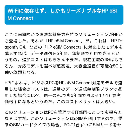
Wi-Fiに依存せず、しかもリーズナブルなHP eSI
M Connect
ここに画期的かつ強烈な競争力を持つソリューションがHPか
ら登場した。それが「HP eSIM Connect」だ。これは「HP Dr
agonfly G4」などの「HP eSIM Connect」に対応したモデルを
購入すれば、データ通信を5年間、無制限で利用できるとい
うもの。追加コストはもちろん不要だ。現在主流の4Gはもち
ろん、対応モデルを選べば超高速、大容量通信が可能な5Gも
使い放題となる。
HPによれば、ビジネスPCをHP eSIM Connect対応モデルで運
用した場合のコストは、通常のデータ通信無制限プランで運
用した場合に比べ、同一のPCでも5年間でおよそ1／4（参考
価格）になるというのだ。このコストメリットは大きい。
このソリューションはPCを管理するIT部門にとっても福音と
なるはずだ。このソリューションはeSIMを利用するので、従
来のSIMカードタイプの場合、PCに1台ずつにSIMカードをセ