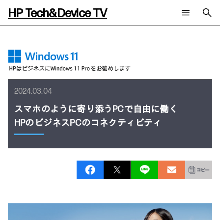
HP Tech&Device TV
新着コンテンツ
検索
HP Tech&Device TV 内のコンテンツを検索します。
全てのコンテンツ
チャンネル
タグ
AIの進化と活用事例
事例
2024.03.04
ご相談
製品トレンド & レビュー
イベントレポート
スマホのように寄り添うPCで自由に働く
サイバーセキュリティ
AI PC
メールニュース会員登録
HPのビジネスPCのコネクティビティ
教育とテクノロジー
AIワークステーション
自治体・公共
Poly
日本HP 公式Webサイト
ハイブリッドワーク
WXP（DEXツール）
ワークステーション
プリンター
タグ一覧
イベント・コラム
イベント・セミナー情報
コラム一覧