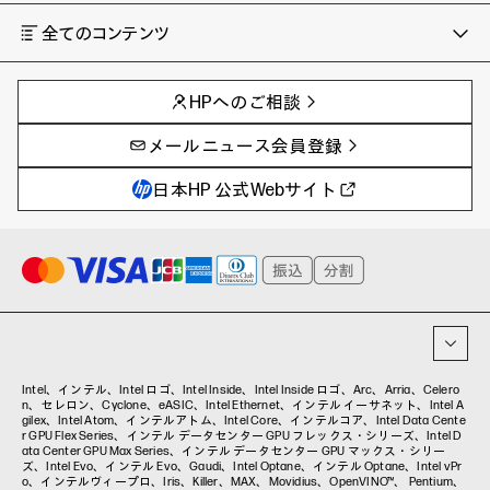
全てのコンテンツ
チャンネル
タグ
AIの進化と活用事例
事例
HPへのご相談
製品トレンド & レビュー
イベントレポート
サイバーセキュリティ
AI PC
メールニュース会員登録
教育とテクノロジー
AIワークステーション
自治体・公共
Poly
日本HP 公式Webサイト
ハイブリッドワーク
WXP（DEXツール）
ワークステーション
プリンター
タグ一覧
イベント・コラム
イベント・セミナー情報
コラム一覧
Intel、インテル、Intel ロゴ、Intel Inside、Intel Inside ロゴ、Arc、Arria、Celero
n、セレロン、Cyclone、eASIC、Intel Ethernet、インテル イーサネット、Intel A
gilex、Intel Atom、インテルアトム、Intel Core、インテルコア、Intel Data Cente
r GPU Flex Series、インテル データセンター GPU フレックス・シリーズ、Intel D
ata Center GPU Max Series、インテル データセンター GPU マックス・シリー
ズ、Intel Evo、インテル Evo、Gaudi、Intel Optane、インテル Optane、Intel vPr
o、インテルヴィープロ、Iris、Killer、MAX、Movidius、OpenVINO™、 Pentium、