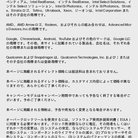
ペンティアム、Intel RealSense、インテル RealSense、Intel Select Solutions、イ
ンテル Select ソリューション、Intel Si Photonics、インテル Si Photonics、Strati
x、Stratix ロゴ、Tofino、Ultrabook、Xeon、ジーオンは、Intel Corporation また
はその子会社の商標です。
AMD、AMD Arrowロゴ、Radeon、およびそれらの組み合わせは、Advanced Micr
o Devices, Inc.の商標です。
Google、Chromebook、Android、YouTube およびその他のマークは、Google LLC
の商標です。その他、本サイトに記載されている製品名、会社名は、それぞれ各
社の商標または登録商標です。
Qualcomm および Snapdragon は、Qualcomm Technologies, Inc. および／または
その子会社の商標または登録商標です。
本ページに掲載されるダイレクト価格には配送料は含まれておりません。
本ページに掲載されるダイレクト価格は、カスタマイズ内容によって価格が異な
りますので、あらかじめご了承ください。
キャンペーンモデルはキャンペーン期間中であっても予告なく終了する場合がご
ざいます。予めご了承ください。
本ページに掲載される情報は、予告や周知なく変更となる場合があります。
オーバークロックツールを使用するには、ソフトウェア使用許諾契約書（EULA）
に同意する必要があります。クロック周波数ならびに電圧、その両者もしくはい
ずれか一方の変更は、(1) システムの安定、ならびにシステムやプロセッサー、そ
の他システム・コンポーネントのライフサイクルの減少、(2) プロセッサーやその
他システム・コンポーネントのエラー、(3) システムのパフォーマンスの低減、(4)