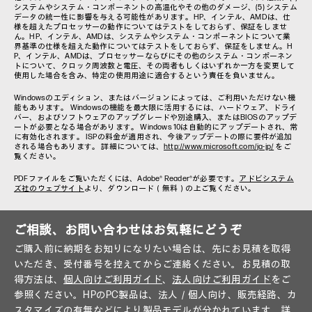
システムやシステム・コンポーネントの高温化やその他のダメージ、(5) システム
データの統一性に影響を与える可能性があります。HP、インテル、AMDは、仕
様を超えたプロセッサーの動作についてはテストをしておらず、保証をしませ
ん。HP、インテル、AMDは、システムやシステム・コンポーネントについて業
界基準の仕様を超えた動作についてはテストをしておらず、保証をしません。H
P、インテル、AMDは、プロセッサーならびにその他のシステム・コンポーネン
トについて、クロック周波数と電圧、その両者もしくはいずれか一方を変更して
使用した場合を含み、特定の使用用途に適合するという責任を負いません。
Windowsのエディション、またはバージョンによっては、ご利用いただけない機
能もあります。 Windowsの機能を最大限に活用するには、ハードウェア、ドライ
バー、およびソフトウェアのアップグレードや別途購入、またはBIOSのアップデ
ートが必要となる場合があります。 Windows 10は自動的にアップデートされ、常
に有効化されます。 ISPの料金が適用され、今後アップデートの際に要件が追加
される場合もあります。 詳細については、
http://www.microsoft.com/ja-jp/
をご
覧ください。
PDFファイルをご覧いただくには、Adobe® Reader®が必要です。
アドビシステム
ズ社のウェブサイト
より、ダウンロード（無料）の上ご覧ください。
ご相談、お問い合わせはお気軽にどうぞ
ご購入前に納期をお知りになりたい場合は、先にお見積を取得
いただき、受付番号を控えてからご連絡ください。お見積の取
得方法は、
個人向けご利用ガイド
、
法人向けご利用ガイド
をご
参照ください。HPのPC製品は、法人／個人向け、販売経路、カ
スタマイズの有無などにより製品モデルが分かれています。詳