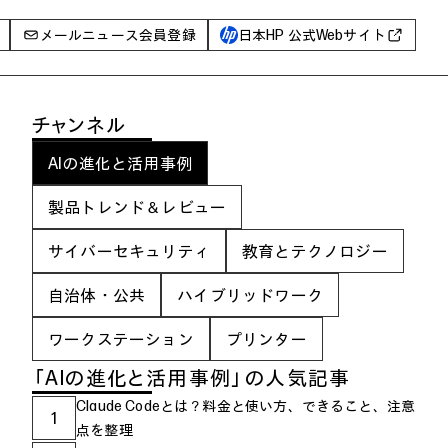
メールニュース会員登録
日本HP 公式Webサイト
事例
チャンネル
イベントレポート
AIの進化と活用事例
I PC
AIワークステーション
製品トレンド＆レビュー
Poly
サイバーセキュリティ
教育とテクノロジー
WXP（DEXツール）
自治体・公共
ハイブリッドワーク
グ一覧
ワークステーション
プリンター
「AIの進化と活用事例」の人気記事
Claude Codeとは？料金と使い方、できること、注意
1
点を整理