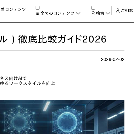
新着コンテンツ
ご相談
全てのコンテンツ
検索
チャンネル
タグ
検索します。
ル）徹底比較ガイド2026
AIの進化と活用事例
製品トレンド & レビュー
サイバーセキュリティ
A
2026-02-02
教育とテクノロジー
自治体・公共
ハイブリッドワーク
ワークステーション
プリンター
タ