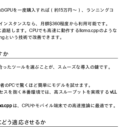
4GB) などのGPUを一度購入すれば（約15万円〜）、ランニングコ
e (16GB) インスタンスなら、月額$360程度から利用可能です。
に直結します。CPUでも高速に動作するllama.cppのような
codingという技術で改善できます。
すか
に合ったツールを選ぶことが、スムーズな導入の鍵です。
者のPCで驚くほど簡単にモデルを試せます。
アクセスを捌く本番環境では、高スループットを実現する
vLL
ma.cpp
は、CPUやモバイル端末での高速推論に最適です。
にどう適応させるか