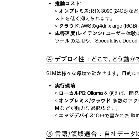
推論コスト
:
○
オンプレミス
: RTX 3090 (2
ストを低く抑えられます。
○
クラウド
: AWSのg4dn.xlarg
応答速度 (レイテンシ)
: ユーザー体験
ツールの活用や、Speculative De
④ デプロイ性：どこで、どう動か
SLMは様々な環境で動かせます。目的
実行環境
○
ローカルPC
:
Ollama
を使えば、開発
○
オンプレミス/クラウド
: 多数の
M
などが強力な選択肢です。
○
エッジデバイス
: C++で書かれた
lla
⑤ 言語/領域適合：自社データ