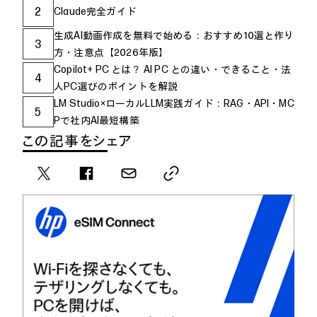
2
Claude完全ガイド
生成AI動画作成を無料で始める：おすすめ10選と作り
3
方・注意点【2026年版】
Copilot+ PC とは？ AI PC との違い・できること・法
4
人PC選びのポイントを解説
LM Studio×ローカルLLM実践ガイド：RAG・API・MC
5
Pで社内AI最短構築
この記事をシェア