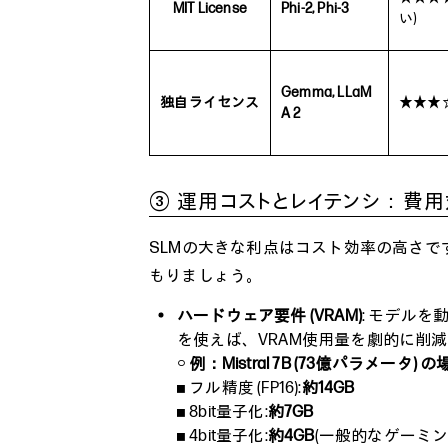
MIT License
Phi-2, Phi-3
い)
Gemma, LLaM
独自ライセンス
★★★☆
A 2
③ 運用コストとレイテンシ：費
SLMの大きな利点はコスト効率の高さ
もりましょう。
ハードウェア要件 (VRAM)
: モデル
を使えば、VRAM使用量を劇的に削
○
例：Mistral 7B (73億パラメータ) 
フル精度 (FP16):
約14GB
8bit量子化:
約7GB
4bit量子化:
約4GB
(一般的なゲーミン