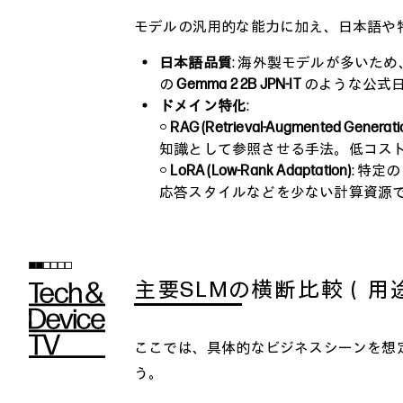
モデルの汎用的な能力に加え、日本語や
日本語品質
: 海外製モデルが多いため
の
Gemma 2 2B JPN-IT
のような公式
ドメイン特化
:
○
RAG (Retrieval-Augmented Generati
知識として参照させる手法。低コス
○
LoRA (Low-Rank Adaptation)
: 特
応答スタイルなどを少ない計算資源
主要SLMの横断比較（用途
ここでは、具体的なビジネスシーンを想
う。