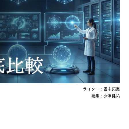
ライター：國末拓実
編集：
小澤健祐