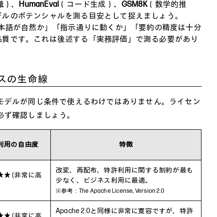
識）、
HumanEval
（コード生成）、
GSM8K
（数学的推
デルのポテンシャルを測る目安として捉えましょう。
日本語が自然か」「指示通りに動くか」「要約の精度は十分
品質です。これは後述する「実務評価」で測る必要があり
ネスの生命線
モデルが同じ条件で使えるわけではありません。ライセン
必ず確認しましょう。
利用の自由度
特徴
改変、再配布、特許利用に関する制約が最も
★★ (非常に高
少なく、ビジネス利用に最適。
※参考：
The Apache License, Version 2.0
Apache 2.0と同様に非常に寛容ですが、特許
★★ (非常に高