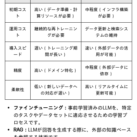
初期コス
高い（データ準備・計
中程度（インフラ構築
ト
算リソースが必要）
が必要）
運用コス
継続的な再トレーニン
データ更新と検索シス
ト
グが必要
テムの維持
導入スピ
遅い（トレーニング期
速い（外部データの活
ード
間が長い）
用が可能）
中程度（外部データに
精度
高い（ドメイン特化）
依存）
低い（新しいデータへ
高い（リアルタイムに
柔軟性
の対応が遅い）
更新可能）
ファインチューニング：
事前学習済みのLLMを、特定
のタスクやデータセットに適応させるための学習プ
ロセスです。
RAG：
LLMが回答を生成する際に、外部の知識ベース