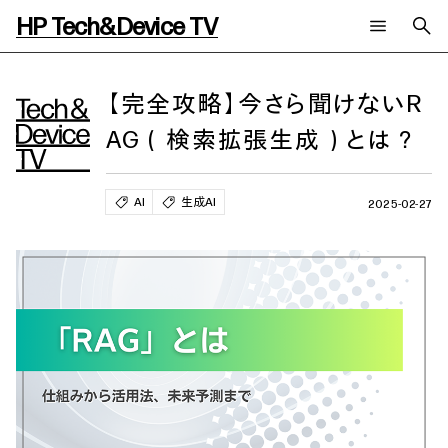
HP Tech&Device TV
新着コンテンツ
検索
HP Tech&Device TV 内のコンテンツを検索します。
【完全攻略】今さら聞けないR
AG（検索拡張生成）とは？
全てのコンテンツ
チャンネル
タグ
AIの進化と活用事例
事例
ご相談
AI
生成AI
製品トレンド & レビュー
イベントレポート
2025-02-27
サイバーセキュリティ
AI PC
メールニュース会員登録
教育とテクノロジー
AIワークステーション
自治体・公共
Poly
日本HP 公式Webサイト
ハイブリッドワーク
WXP（DEXツール）
ワークステーション
プリンター
タグ一覧
イベント・コラム
イベント・セミナー情報
コラム一覧