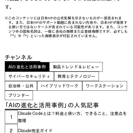
す。
※このコンテンツには日本HPの公式見解を示さないものが一部含まれま
す。また、日本HPのサポート範囲に含まれない内容や、日本HPが推奨す
る使い方ではないケースが含まれている可能性があります。また、コンテ
ンツ中の固有名詞は、一般に各社の商標または登録商標ですが、必ずしも
「™」や「®」といった商標表示が付記されていません。
チャンネル
AIの進化と活用事例
製品トレンド＆レビュー
サイバーセキュリティ
教育とテクノロジー
自治体・公共
ハイブリッドワーク
ワークステーション
プリンター
「AIの進化と活用事例」の人気記事
Claude Codeとは？料金と使い方、できること、注意点を
1
整理
2
Claude完全ガイド