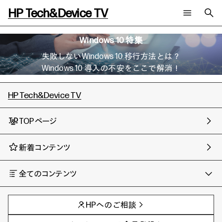
HP Tech&Device TV
新着コンテンツ
検索
Windows 10 特集
HP Tech&Device TV 内のコンテンツを検索します。
失敗しないWindows 10 移行方法とは？
全てのコンテンツ
Windows 10 導入の不安をここで解消！
チャンネル
タグ
AIの進化と活用事例
事例
HP Tech&Device TV
ご相談
製品トレンド & レビュー
イベントレポート
サイバーセキュリティ
AI PC
メールニュース会員登録
TOPページ
教育とテクノロジー
AIワークステーション
自治体・公共
Poly
日本HP 公式Webサイト
新着コンテンツ
ハイブリッドワーク
WXP（DEXツール）
ワークステーション
プリンター
タグ一覧
全てのコンテンツ
イベント・コラム
チャンネル
タグ
イベント・セミナー情報
AIの進化と活用事例
事例
コラム一覧
HPへのご相談
製品トレンド & レビュー
イベントレポート
サイバーセキュリティ
AI PC