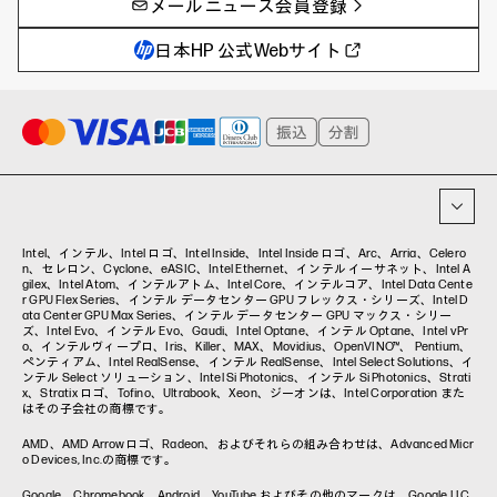
メールニュース会員登録
教育とテクノロジー
AIワークステーション
自治体・公共
Poly
日本HP 公式Webサイト
ハイブリッドワーク
WXP（DEXツール）
ワークステーション
プリンター
タグ一覧
イベント・コラム
イベント・セミナー情報
コラム一覧
Intel、インテル、Intel ロゴ、Intel Inside、Intel Inside ロゴ、Arc、Arria、Celero
n、セレロン、Cyclone、eASIC、Intel Ethernet、インテル イーサネット、Intel A
gilex、Intel Atom、インテルアトム、Intel Core、インテルコア、Intel Data Cente
r GPU Flex Series、インテル データセンター GPU フレックス・シリーズ、Intel D
ata Center GPU Max Series、インテル データセンター GPU マックス・シリー
ズ、Intel Evo、インテル Evo、Gaudi、Intel Optane、インテル Optane、Intel vPr
o、インテルヴィープロ、Iris、Killer、MAX、Movidius、OpenVINO™、 Pentium、
ペンティアム、Intel RealSense、インテル RealSense、Intel Select Solutions、イ
ンテル Select ソリューション、Intel Si Photonics、インテル Si Photonics、Strati
x、Stratix ロゴ、Tofino、Ultrabook、Xeon、ジーオンは、Intel Corporation また
はその子会社の商標です。
AMD、AMD Arrowロゴ、Radeon、およびそれらの組み合わせは、Advanced Micr
o Devices, Inc.の商標です。
Google、Chromebook、Android、YouTube およびその他のマークは、Google LLC