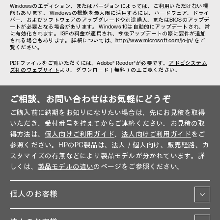
Windowsのエディション、またはバージョンによっては、ご利用いただけない機
能もあります。 Windowsの機能を最大限に活用するには、ハードウェア、ドライ
バー、およびソフトウェアのアップグレードや別途購入、またはBIOSのアップデ
ートが必要となる場合があります。 Windows 10は自動的にアップデートされ、常
に有効化されます。 ISPの料金が適用され、今後アップデートの際に要件が追加
される場合もあります。 詳細については、
http://www.microsoft.com/ja-jp/
をご
覧ください。
PDFファイルをご覧いただくには、Adobe® Reader®が必要です。
アドビシステム
ズ社のウェブサイト
より、ダウンロード（無料）の上ご覧ください。
ご相談、お問い合わせはお気軽にどうぞ
ご購入前に納期をお知りになりたい場合は、先にお見積を取得
いただき、受付番号を控えてからご連絡ください。お見積の取
得方法は、
個人向けご利用ガイド
、
法人向けご利用ガイド
をご
参照ください。HPのPC製品は、法人／個人向け、販売経路、カ
スタマイズの有無などにより製品モデルが分かれています。詳
しくは、
製品モデルの違い
のページをご参照ください。
個人のお客様