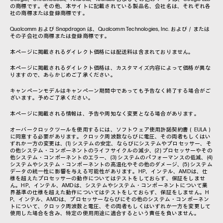
の商標です。その他、本サイトに記載されている製品名、会社名は、それぞれ各
社の商標または登録商標です。
Qualcomm および Snapdragon は、Qualcomm Technologies, Inc. および／または
その子会社の商標または登録商標です。
本ページに掲載されるダイレクト価格には配送料は含まれておりません。
本ページに掲載されるダイレクト価格は、カスタマイズ内容によって価格が異な
りますので、あらかじめご了承ください。
キャンペーンモデルはキャンペーン期間中であっても予告なく終了する場合がご
ざいます。予めご了承ください。
本ページに掲載される情報は、予告や周知なく変更となる場合があります。
オーバークロックツールを使用するには、ソフトウェア使用許諾契約書（EULA）
に同意する必要があります。クロック周波数ならびに電圧、その両者もしくはい
ずれか一方の変更は、(1) システムの安定、ならびにシステムやプロセッサー、そ
の他システム・コンポーネントのライフサイクルの減少、(2) プロセッサーやその
他システム・コンポーネントのエラー、(3) システムのパフォーマンスの低減、(4)
システムやシステム・コンポーネントの高温化やその他のダメージ、(5) システム
データの統一性に影響を与える可能性があります。HP、インテル、AMDは、仕
様を超えたプロセッサーの動作についてはテストをしておらず、保証をしませ
ん。HP、インテル、AMDは、システムやシステム・コンポーネントについて業
界基準の仕様を超えた動作についてはテストをしておらず、保証をしません。H
P、インテル、AMDは、プロセッサーならびにその他のシステム・コンポーネン
トについて、クロック周波数と電圧、その両者もしくはいずれか一方を変更して
使用した場合を含み、特定の使用用途に適合するという責任を負いません。