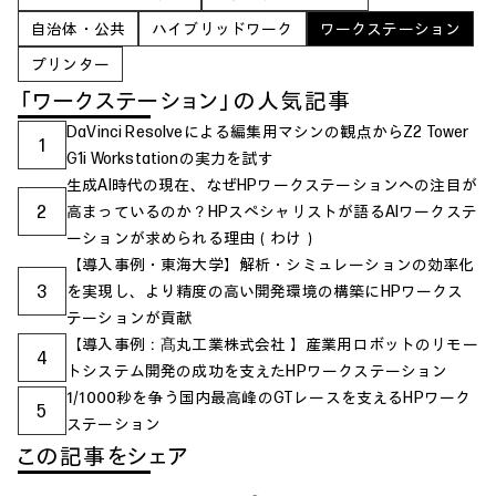
自治体・公共
ハイブリッドワーク
ワークステーション
プリンター
「ワークステーション」の人気記事
DaVinci Resolveによる編集用マシンの観点からZ2 Tower
1
G1i Workstationの実力を試す
生成AI時代の現在、なぜHPワークステーションへの注目が
2
高まっているのか？HPスペシャリストが語るAIワークステ
ーションが求められる理由（わけ）
【導入事例・東海大学】解析・シミュレーションの効率化
3
を実現し、より精度の高い開発環境の構築にHPワークス
テーションが貢献
【導入事例：髙丸工業株式会社 】産業用ロボットのリモー
4
トシステム開発の成功を支えたHPワークステーション
1/1000秒を争う国内最高峰のGTレースを支えるHPワーク
5
ステーション
この記事をシェア