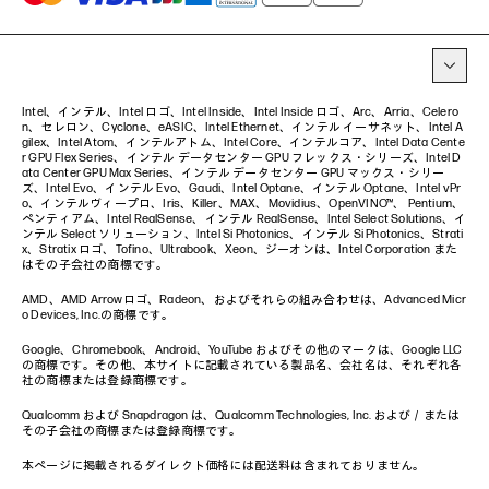
イベント・コラム
イベント・セミナー情報
コラム一覧
Intel、インテル、Intel ロゴ、Intel Inside、Intel Inside ロゴ、Arc、Arria、Celero
n、セレロン、Cyclone、eASIC、Intel Ethernet、インテル イーサネット、Intel A
gilex、Intel Atom、インテルアトム、Intel Core、インテルコア、Intel Data Cente
r GPU Flex Series、インテル データセンター GPU フレックス・シリーズ、Intel D
ata Center GPU Max Series、インテル データセンター GPU マックス・シリー
ズ、Intel Evo、インテル Evo、Gaudi、Intel Optane、インテル Optane、Intel vPr
o、インテルヴィープロ、Iris、Killer、MAX、Movidius、OpenVINO™、 Pentium、
ペンティアム、Intel RealSense、インテル RealSense、Intel Select Solutions、イ
ンテル Select ソリューション、Intel Si Photonics、インテル Si Photonics、Strati
x、Stratix ロゴ、Tofino、Ultrabook、Xeon、ジーオンは、Intel Corporation また
はその子会社の商標です。
AMD、AMD Arrowロゴ、Radeon、およびそれらの組み合わせは、Advanced Micr
o Devices, Inc.の商標です。
Google、Chromebook、Android、YouTube およびその他のマークは、Google LLC
の商標です。その他、本サイトに記載されている製品名、会社名は、それぞれ各
社の商標または登録商標です。
Qualcomm および Snapdragon は、Qualcomm Technologies, Inc. および／または
その子会社の商標または登録商標です。
本ページに掲載されるダイレクト価格には配送料は含まれておりません。