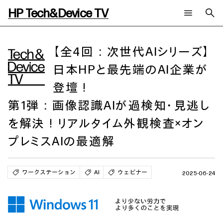
HP Tech&Device TV
新着コンテンツ
検索
HP Tech&Device TV 内のコンテンツを検索します。
【全4回：次世代AIシリーズ】
日本HPと最先端のAI企業が
全てのコンテンツ
チャンネル
タグ
登壇！
AIの進化と活用事例
事例
ご相談
製品トレンド & レビュー
イベントレポート
第1弾：画像認識AIが過検知・見逃し
サイバーセキュリティ
AI PC
メールニュース会員登録
を解決！リアルタイム外観検査×オン
教育とテクノロジー
AIワークステーション
自治体・公共
Poly
プレミスAIの最適解
日本HP 公式Webサイト
ハイブリッドワーク
WXP（DEXツール）
ワークステーション
ワークステーション
AI
ウェビナー
プリンター
タグ一覧
2025-06-24
イベント・コラム
イベント・セミナー情報
コラム一覧