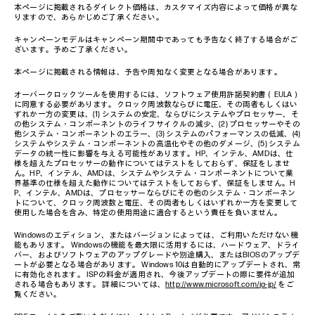
本ページに掲載されるダイレクト価格は、カスタマイズ内容によって価格が異な
りますので、あらかじめご了承ください。
キャンペーンモデルはキャンペーン期間中であっても予告なく終了する場合がご
ざいます。予めご了承ください。
本ページに掲載される情報は、予告や周知なく変更となる場合があります。
オーバークロックツールを使用するには、ソフトウェア使用許諾契約書（EULA）
に同意する必要があります。クロック周波数ならびに電圧、その両者もしくはい
ずれか一方の変更は、(1) システムの安定、ならびにシステムやプロセッサー、そ
の他システム・コンポーネントのライフサイクルの減少、(2) プロセッサーやその
他システム・コンポーネントのエラー、(3) システムのパフォーマンスの低減、(4)
システムやシステム・コンポーネントの高温化やその他のダメージ、(5) システム
データの統一性に影響を与える可能性があります。HP、インテル、AMDは、仕
様を超えたプロセッサーの動作についてはテストをしておらず、保証をしませ
ん。HP、インテル、AMDは、システムやシステム・コンポーネントについて業
界基準の仕様を超えた動作についてはテストをしておらず、保証をしません。H
P、インテル、AMDは、プロセッサーならびにその他のシステム・コンポーネン
トについて、クロック周波数と電圧、その両者もしくはいずれか一方を変更して
使用した場合を含み、特定の使用用途に適合するという責任を負いません。
Windowsのエディション、またはバージョンによっては、ご利用いただけない機
能もあります。 Windowsの機能を最大限に活用するには、ハードウェア、ドライ
バー、およびソフトウェアのアップグレードや別途購入、またはBIOSのアップデ
ートが必要となる場合があります。 Windows 10は自動的にアップデートされ、常
に有効化されます。 ISPの料金が適用され、今後アップデートの際に要件が追加
される場合もあります。 詳細については、
http://www.microsoft.com/ja-jp/
をご
覧ください。