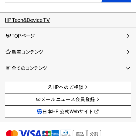
HP Tech&Device TV
TOPページ
新着コンテンツ
全てのコンテンツ
チャンネル
タグ
AIの進化と活用事例
事例
HPへのご相談
製品トレンド & レビュー
イベントレポート
サイバーセキュリティ
AI PC
メールニュース会員登録
教育とテクノロジー
AIワークステーション
自治体・公共
Poly
日本HP 公式Webサイト
ハイブリッドワーク
WXP（DEXツール）
ワークステーション
プリンター
タグ一覧