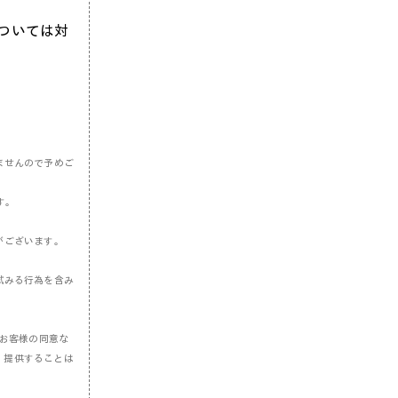
ついては対
ませんので予めご
す。
がございます。
試みる行為を含み
。お客様の同意な
・提供することは