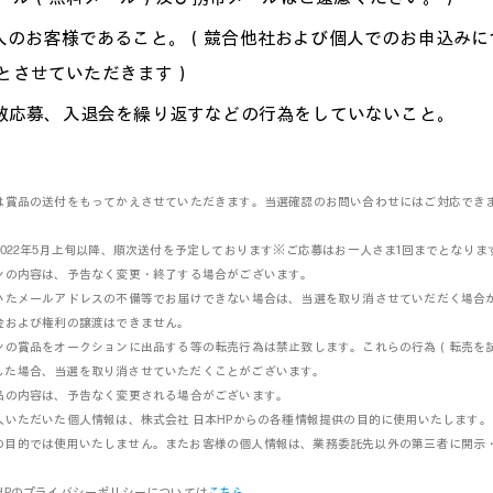
法人のお客様であること。（競合他社および個人でのお申込みに
とさせていただきます）
複数応募、入退会を繰り返すなどの行為をしていないこと。
は賞品の送付をもってかえさせていただきます。当選確認のお問い合わせにはご対応でき
。
022年5月上旬以降、順次送付を予定しております※ご応募はお一人さま1回までとなりま
ンの内容は、予告なく変更・終了する場合がございます。
いたメールアドレスの不備等でお届けできない場合は、当選を取り消させていだだく場合
金および権利の譲渡はできません。
ンの賞品をオークションに出品する等の転売行為は禁止致します。これらの行為（転売を
した場合、当選を取り消させていただくことがございます。
品の内容は、予告なく変更される場合がございます。
入いただいた個人情報は、株式会社 日本HPからの各種情報提供の目的に使用いたします
の目的では使用いたしません。またお客様の個人情報は、業務委託先以外の第三者に開示
HPのプライバシーポリシーについては
こちら