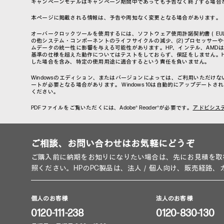
キャンペーンモデルはキャンペーン期間中であっても予告なく終了する場合
本ページに掲載される情報は、予告や周知なく変更となる場合があります。
オーバークロックツールを使用するには、ソフトウェア使用許諾契約書（EU
の他システム・コンポーネントのライフサイクルの減少、(2) プロセッサーや
ムデータの統一性に影響を与える可能性があります。HP、インテル、AMD
基準の仕様を超えた動作についてはテストをしておらず、保証をしません。
した場合を含み、特定の使用用途に適合するという責任を負いません。
Windowsのエディション、またはバージョンによっては、ご利用いただけな
ートが必要となる場合があります。 Windows 10は自動的にアップデー
ください。
PDFファイルをご覧いただくには、Adobe® Reader®が必要です。
アドビシス
ご相談、お問い合わせはお気軽にどうぞ
ご購入前に納期をお知りになりたい場合は、先にお見積を取
照ください。HPのPC製品は、法人／個人向け、販売経路
個人のお客様
法人のお客様
0120-111-238
0120-830-130