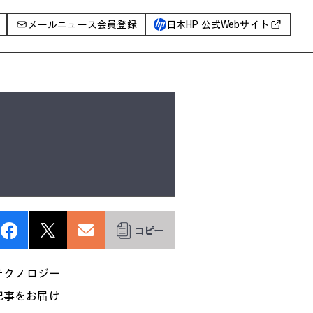
メールニュース会員登録
日本HP 公式Webサイト
事例
イベントレポート
I PC
AIワークステーション
Poly
WXP（DEXツール）
グ一覧
にテクノロジー
選記事をお届け