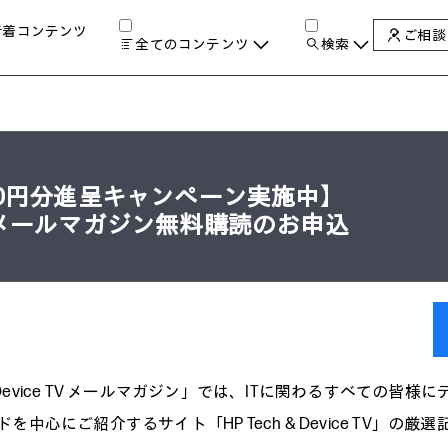
新着コンテンツ
ご相談
全てのコンテンツ
検索
チャンネル
タグ
検索します。
AIの進化と活用事例
製品トレンド & レビュー
サイバーセキュリティ
A
,000円分進呈キャンペーン実施中】
教育とテクノロジー
ice TVメールマガジン無料購読のお申込
自治体・公共
ハイブリッドワーク
ワークステーション
プリンター
タ
 & Device TV メールマガジン」では、ITに関わるすべての皆様
を中心にご紹介するサイト「HP Tech & Device TV」の厳