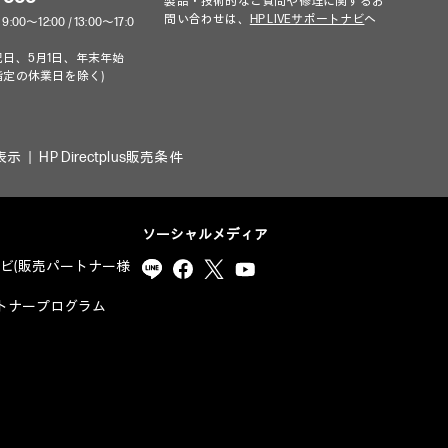
製品・技術的なご質問や修理に関するお
問い合わせは、
HP LIVEサポートナビ
へ
～12:00 / 13:00～17:0
祝日、5月1日、年末年始
指定の休業日を除く)
表示
HP Directplus販売条件
ソーシャルメディア
ナビ(販売パートナー様
yパートナープログラム