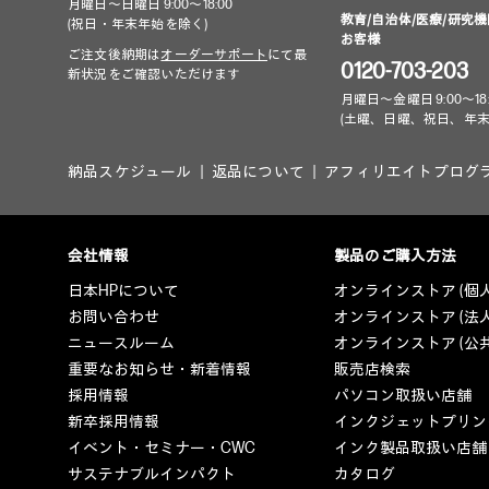
月曜日～日曜日 9:00～18:00
教育/自治体/医療/研究機
(祝日・年末年始を除く)
お客様
ご注文後納期は
オーダーサポート
にて最
0120-703-203
新状況をご確認いただけます
月曜日～金曜日 9:00～18:
(土曜、日曜、祝日、年末
納品スケジュール
返品について
アフィリエイトプログ
会社情報
製品のご購入方法
日本HPについて
オンラインストア (個
お問い合わせ
オンラインストア (法
ニュースルーム
オンラインストア (公
重要なお知らせ・新着情報
販売店検索
採用情報
パソコン取扱い店舗
新卒採用情報
インクジェットプリン
イベント・セミナー・CWC
インク製品取扱い店舗
サステナブルインパクト
カタログ