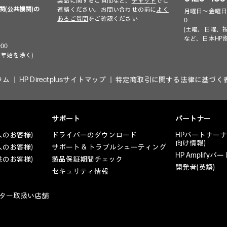
製品に関するご質問など、
チャット
でご
関(公共機関)の
連絡ください。お問い合わせの前に
よく
月曜日～金曜日 9:00
あるご質問
をご確認ください
0
(土曜、日曜、
など、日本HP
00
年始を除く)
ラム
HP Directplusサイトマップ
特定商取引に関する法律に基づく
サポート
パートナー
人のお客様)
ドライバーのダウンロード
HPパートナー
向け情報)
人のお客様)
サポート & トラブルシューティング
HP Amplif
共のお客様)
製品保証期間チェック
開発者(英語)
セキュリティ情報
ター取扱い店舗