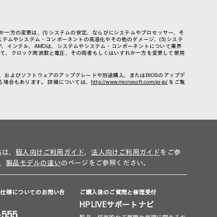
一方の変更は、(1) システムの安定、ならびにシステムやプロセッサー、そ
システムやシステム・コンポーネントの高温化やその他のダメージ、(5) システ
P、インテル、AMDは、システムやシステム・コンポーネントについて業界
いて、クロック周波数と電圧、その両者もしくはいずれか一方を変更して使用
ー、およびソフトウェアのアップグレードや別途購入、またはBIOSのアップデ
れる場合もあります。 詳細については、
http://www.microsoft.com/ja-jp/
をご覧
法は、
個人向けご利用ガイド
、
法人向けご利用ガイド
をご参
、
製品モデルの違い
のページをご参照ください。
品仕様についてのお問い合
ご購入後のご質問と修理受付
HP LIVEサポートナビ
-555