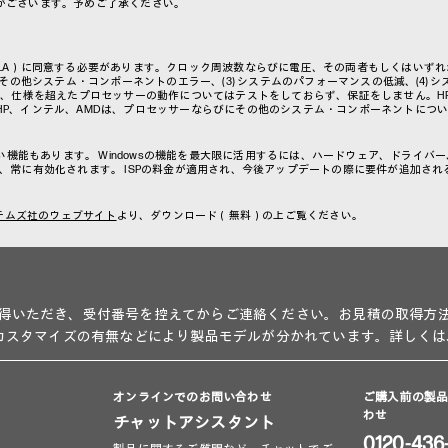
がございます。予めご了承ください。
LA）に同意する必要があります。クロック周波数ならびに電圧、その両者もしくはいずれか
その他システム・コンポーネントのエラー、(3) システムのパフォーマンスの低減、(4) 
は、仕様を超えたプロセッサーの動作についてはテストをしておらず、保証をしません。H
HP、インテル、AMDは、プロセッサーならびにその他のシステム・コンポーネントにつ
い機能もあります。 Windowsの機能を最大限に活用するには、ハードウェア、ドライバ
トされ、常に有効化されます。 ISPの料金が適用され、今後アップデートの際に要件が追加さ
テムズ社のウェブサイト
より、ダウンロード（無料）の上ご覧ください。
得いただき、受付番号を控えてからご連絡ください。お見積の取得方
、カスタマイズの有無などにより製品モデルが分かれています。詳しくは
オンラインでのお問い合わせ
ご購入前の製
わせ
チャットアシスタント
0120-436