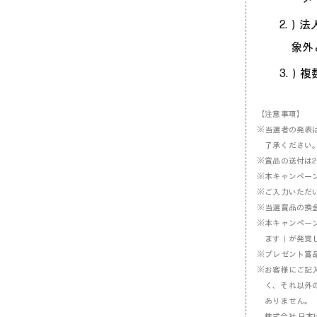
2.）
象外
3.）
【注意事項】
※当選者の発表
了承ください
※賞品の送付は2
※本キャンペー
※ご入力いただ
※当選賞品の換
※本キャンペー
ます）が発覚
※プレゼント賞
※お客様にご記
く、それ以外
ありません。
株式会社 日本