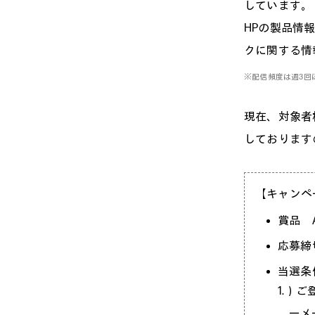
しています。
HPの製品情
クに関する情
※配信頻度は週3回
現在、対象者様
しております
【キャンペ
賞品 A
応募締切
当選条
1.）
ーメ