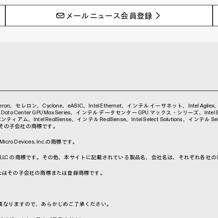
メールニュース会員登録
a、Celeron、セレロン、Cyclone、eASIC、Intel Ethernet、インテル イーサネット、Intel Agil
ta Center GPU Max Series、インテル データセンター GPU マックス・シリーズ、Intel Evo、
アム、Intel RealSense、インテル RealSense、Intel Select Solutions、インテル Selec
on またはその子会社の商標です。
o Devices, Inc.の商標です。
ークは、Google LLC の商標です。その他、本サイトに記載されている製品名、会社名は、それぞれ
nc. および／またはその子会社の商標または登録商標です。
異なりますので、あらかじめご了承ください。