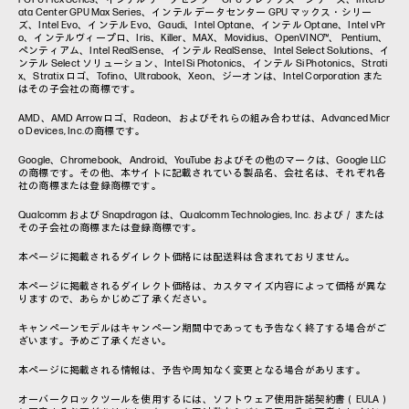
ata Center GPU Max Series、インテル データセンター GPU マックス・シリー
ズ、Intel Evo、インテル Evo、Gaudi、Intel Optane、インテル Optane、Intel vPr
o、インテルヴィープロ、Iris、Killer、MAX、Movidius、OpenVINO™、 Pentium、
ペンティアム、Intel RealSense、インテル RealSense、Intel Select Solutions、イ
ンテル Select ソリューション、Intel Si Photonics、インテル Si Photonics、Strati
x、Stratix ロゴ、Tofino、Ultrabook、Xeon、ジーオンは、Intel Corporation また
はその子会社の商標です。
AMD、AMD Arrowロゴ、Radeon、およびそれらの組み合わせは、Advanced Micr
o Devices, Inc.の商標です。
Google、Chromebook、Android、YouTube およびその他のマークは、Google LLC
の商標です。その他、本サイトに記載されている製品名、会社名は、それぞれ各
社の商標または登録商標です。
Qualcomm および Snapdragon は、Qualcomm Technologies, Inc. および／または
その子会社の商標または登録商標です。
本ページに掲載されるダイレクト価格には配送料は含まれておりません。
本ページに掲載されるダイレクト価格は、カスタマイズ内容によって価格が異な
りますので、あらかじめご了承ください。
キャンペーンモデルはキャンペーン期間中であっても予告なく終了する場合がご
ざいます。予めご了承ください。
本ページに掲載される情報は、予告や周知なく変更となる場合があります。
オーバークロックツールを使用するには、ソフトウェア使用許諾契約書（EULA）