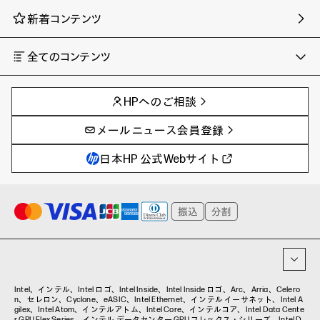
新着コンテンツ
全てのコンテンツ
チャンネル
タグ
AIの進化と活用事例
事例
HPへのご相談
製品トレンド & レビュー
イベントレポート
サイバーセキュリティ
AI PC
メールニュース会員登録
教育とテクノロジー
AIワークステーション
自治体・公共
Poly
日本HP 公式Webサイト
ハイブリッドワーク
WXP（DEXツール）
ワークステーション
プリンター
タグ一覧
イベント・コラム
イベント・セミナー情報
コラム一覧
Intel、インテル、Intel ロゴ、Intel Inside、Intel Inside ロゴ、Arc、Arria、Celero
n、セレロン、Cyclone、eASIC、Intel Ethernet、インテル イーサネット、Intel A
gilex、Intel Atom、インテルアトム、Intel Core、インテルコア、Intel Data Cente
r GPU Flex Series、インテル データセンター GPU フレックス・シリーズ、Intel D