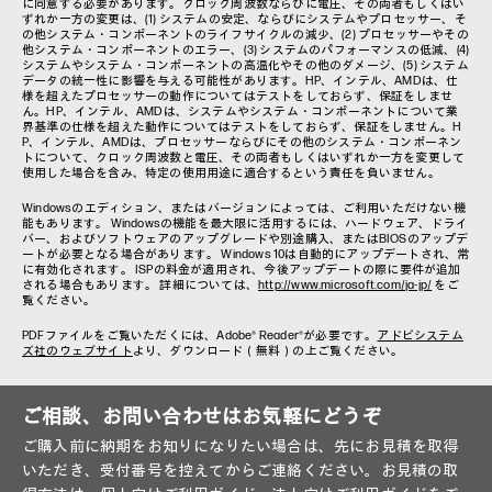
に同意する必要があります。クロック周波数ならびに電圧、その両者もしくはい
ずれか一方の変更は、(1) システムの安定、ならびにシステムやプロセッサー、そ
の他システム・コンポーネントのライフサイクルの減少、(2) プロセッサーやその
他システム・コンポーネントのエラー、(3) システムのパフォーマンスの低減、(4)
システムやシステム・コンポーネントの高温化やその他のダメージ、(5) システム
データの統一性に影響を与える可能性があります。HP、インテル、AMDは、仕
様を超えたプロセッサーの動作についてはテストをしておらず、保証をしませ
ん。HP、インテル、AMDは、システムやシステム・コンポーネントについて業
界基準の仕様を超えた動作についてはテストをしておらず、保証をしません。H
P、インテル、AMDは、プロセッサーならびにその他のシステム・コンポーネン
トについて、クロック周波数と電圧、その両者もしくはいずれか一方を変更して
使用した場合を含み、特定の使用用途に適合するという責任を負いません。
Windowsのエディション、またはバージョンによっては、ご利用いただけない機
能もあります。 Windowsの機能を最大限に活用するには、ハードウェア、ドライ
バー、およびソフトウェアのアップグレードや別途購入、またはBIOSのアップデ
ートが必要となる場合があります。 Windows 10は自動的にアップデートされ、常
に有効化されます。 ISPの料金が適用され、今後アップデートの際に要件が追加
される場合もあります。 詳細については、
http://www.microsoft.com/ja-jp/
をご
覧ください。
PDFファイルをご覧いただくには、Adobe® Reader®が必要です。
アドビシステム
ズ社のウェブサイト
より、ダウンロード（無料）の上ご覧ください。
ご相談、お問い合わせはお気軽にどうぞ
ご購入前に納期をお知りになりたい場合は、先にお見積を取得
いただき、受付番号を控えてからご連絡ください。お見積の取