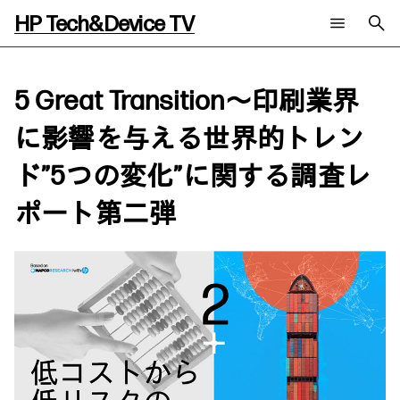
HP Tech&Device TV
新着コンテンツ
検索
HP Tech&Device TV 内のコンテンツを検索します。
5 Great Transition～印刷業界
全てのコンテンツ
に影響を与える世界的トレン
チャンネル
タグ
AIの進化と活用事例
事例
ド”5つの変化”に関する調査レ
ご相談
製品トレンド & レビュー
イベントレポート
サイバーセキュリティ
AI PC
ポート第二弾
メールニュース会員登録
教育とテクノロジー
AIワークステーション
自治体・公共
Poly
日本HP 公式Webサイト
ハイブリッドワーク
WXP（DEXツール）
ワークステーション
プリンター
タグ一覧
イベント・コラム
イベント・セミナー情報
コラム一覧