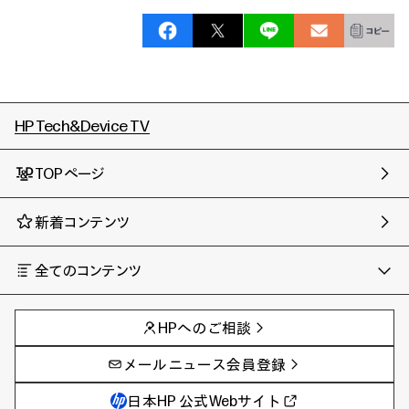
HP Tech&Device TV
TOPページ
新着コンテンツ
全てのコンテンツ
チャンネル
タグ
AIの進化と活用事例
事例
HPへのご相談
製品トレンド & レビュー
イベントレポート
サイバーセキュリティ
AI PC
メールニュース会員登録
教育とテクノロジー
AIワークステーション
自治体・公共
Poly
日本HP 公式Webサイト