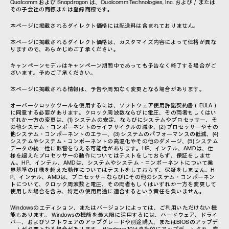
Qualcomm および Snapdragon は、Qualcomm Technologies, Inc. および／または
その子会社の商標または登録商標です。
本ページに掲載されるダイレクト価格には配送料は含まれておりません。
本ページに掲載されるダイレクト価格は、カスタマイズ内容によって価格が異な
りますので、あらかじめご了承ください。
キャンペーンモデルはキャンペーン期間中であっても予告なく終了する場合がご
ざいます。予めご了承ください。
本ページに掲載される情報は、予告や周知なく変更となる場合があります。
オーバークロックツールを使用するには、ソフトウェア使用許諾契約書（EULA）
に同意する必要があります。クロック周波数ならびに電圧、その両者もしくはい
ずれか一方の変更は、(1) システムの安定、ならびにシステムやプロセッサー、そ
の他システム・コンポーネントのライフサイクルの減少、(2) プロセッサーやその
他システム・コンポーネントのエラー、(3) システムのパフォーマンスの低減、(4)
システムやシステム・コンポーネントの高温化やその他のダメージ、(5) システム
データの統一性に影響を与える可能性があります。HP、インテル、AMDは、仕
様を超えたプロセッサーの動作についてはテストをしておらず、保証をしませ
ん。HP、インテル、AMDは、システムやシステム・コンポーネントについて業
界基準の仕様を超えた動作についてはテストをしておらず、保証をしません。H
P、インテル、AMDは、プロセッサーならびにその他のシステム・コンポーネン
トについて、クロック周波数と電圧、その両者もしくはいずれか一方を変更して
使用した場合を含み、特定の使用用途に適合するという責任を負いません。
Windowsのエディション、またはバージョンによっては、ご利用いただけない機
能もあります。 Windowsの機能を最大限に活用するには、ハードウェア、ドライ
バー、およびソフトウェアのアップグレードや別途購入、またはBIOSのアップデ