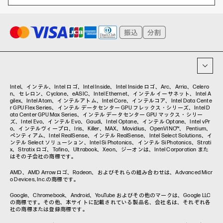
ハイブリッドワーク
WXP（DEXツール）
ワークステーション
プリンター
タグ一覧
イベント・コラム
イベント・セミナー情報
コラム一覧
Intel、インテル、Intel ロゴ、Intel Inside、Intel Inside ロゴ、Arc、Arria、Celero
n、セレロン、Cyclone、eASIC、Intel Ethernet、インテル イーサネット、Intel A
gilex、Intel Atom、インテルアトム、Intel Core、インテルコア、Intel Data Cente
r GPU Flex Series、インテル データセンター GPU フレックス・シリーズ、Intel D
ata Center GPU Max Series、インテル データセンター GPU マックス・シリー
ズ、Intel Evo、インテル Evo、Gaudi、Intel Optane、インテル Optane、Intel vPr
o、インテルヴィープロ、Iris、Killer、MAX、Movidius、OpenVINO™、 Pentium、
ペンティアム、Intel RealSense、インテル RealSense、Intel Select Solutions、イ
ンテル Select ソリューション、Intel Si Photonics、インテル Si Photonics、Strati
x、Stratix ロゴ、Tofino、Ultrabook、Xeon、ジーオンは、Intel Corporation また
はその子会社の商標です。
AMD、AMD Arrowロゴ、Radeon、およびそれらの組み合わせは、Advanced Micr
o Devices, Inc.の商標です。
Google、Chromebook、Android、YouTube およびその他のマークは、Google LLC
の商標です。その他、本サイトに記載されている製品名、会社名は、それぞれ各
社の商標または登録商標です。