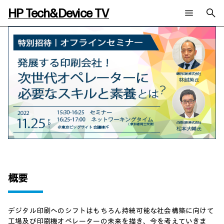
HP Tech&Device TV
新着コンテンツ
検索
HP Tech&Device TV 内のコンテンツを検索します。
全てのコンテンツ
チャンネル
タグ
AIの進化と活用事例
事例
ご相談
製品トレンド & レビュー
イベントレポート
サイバーセキュリティ
AI PC
メールニュース会員登録
教育とテクノロジー
AIワークステーション
自治体・公共
Poly
日本HP 公式Webサイト
ハイブリッドワーク
WXP（DEXツール）
ワークステーション
プリンター
タグ一覧
概要
イベント・コラム
イベント・セミナー情報
コラム一覧
デジタル印刷へのシフトはもちろん持続可能な社会構築に向けて
工場及び印刷機オペレーターの未来を描き、今を考えていきま