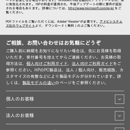
ートが必要となる場合があります。 Windows 10は自動的にアップデートされ、常
に有効化されます。 ISPの料金が適用され、今後アップデートの際に要件が追加
される場合もあります。 詳細については、
http://www.microsoft.com/ja-jp/
をご
覧ください。
PDFファイルをご覧いただくには、Adobe® Reader®が必要です。
アドビシステム
ズ社のウェブサイト
より、ダウンロード（無料）の上ご覧ください。
ご相談、お問い合わせはお気軽にどうぞ
ご購入前に納期をお知りになりたい場合は、先にお見積を取得
いただき、受付番号を控えてからご連絡ください。お見積の取
得方法は、
個人向けご利用ガイド
、
法人向けご利用ガイド
をご
参照ください。HPのPC製品は、法人／個人向け、販売経路、カ
スタマイズの有無などにより製品モデルが分かれています。詳
しくは、
製品モデルの違い
のページをご参照ください。
個人のお客様
法人のお客様