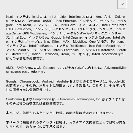
イベント・セミナー情報
コラム一覧
Intel、インテル、Intel ロゴ、Intel Inside、Intel Inside ロゴ、Arc、Arria、Celero
n、セレロン、Cyclone、eASIC、Intel Ethernet、インテル イーサネット、Intel A
gilex、Intel Atom、インテルアトム、Intel Core、インテルコア、Intel Data Cente
r GPU Flex Series、インテル データセンター GPU フレックス・シリーズ、Intel D
ata Center GPU Max Series、インテル データセンター GPU マックス・シリー
ズ、Intel Evo、インテル Evo、Gaudi、Intel Optane、インテル Optane、Intel vPr
o、インテルヴィープロ、Iris、Killer、MAX、Movidius、OpenVINO™、 Pentium、
ペンティアム、Intel RealSense、インテル RealSense、Intel Select Solutions、イ
ンテル Select ソリューション、Intel Si Photonics、インテル Si Photonics、Strati
x、Stratix ロゴ、Tofino、Ultrabook、Xeon、ジーオンは、Intel Corporation また
はその子会社の商標です。
AMD、AMD Arrowロゴ、Radeon、およびそれらの組み合わせは、Advanced Micr
o Devices, Inc.の商標です。
Google、Chromebook、Android、YouTube およびその他のマークは、Google LLC
の商標です。その他、本サイトに記載されている製品名、会社名は、それぞれ各
社の商標または登録商標です。
Qualcomm および Snapdragon は、Qualcomm Technologies, Inc. および／または
その子会社の商標または登録商標です。
本ページに掲載されるダイレクト価格には配送料は含まれておりません。
本ページに掲載されるダイレクト価格は、カスタマイズ内容によって価格が異な
りますので、あらかじめご了承ください。