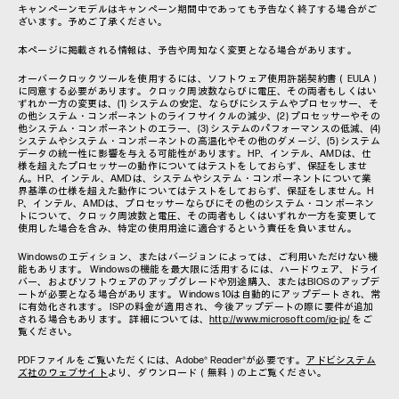
キャンペーンモデルはキャンペーン期間中であっても予告なく終了する場合がご
ざいます。予めご了承ください。
本ページに掲載される情報は、予告や周知なく変更となる場合があります。
オーバークロックツールを使用するには、ソフトウェア使用許諾契約書（EULA）
に同意する必要があります。クロック周波数ならびに電圧、その両者もしくはい
ずれか一方の変更は、(1) システムの安定、ならびにシステムやプロセッサー、そ
の他システム・コンポーネントのライフサイクルの減少、(2) プロセッサーやその
他システム・コンポーネントのエラー、(3) システムのパフォーマンスの低減、(4)
システムやシステム・コンポーネントの高温化やその他のダメージ、(5) システム
データの統一性に影響を与える可能性があります。HP、インテル、AMDは、仕
様を超えたプロセッサーの動作についてはテストをしておらず、保証をしませ
ん。HP、インテル、AMDは、システムやシステム・コンポーネントについて業
界基準の仕様を超えた動作についてはテストをしておらず、保証をしません。H
P、インテル、AMDは、プロセッサーならびにその他のシステム・コンポーネン
トについて、クロック周波数と電圧、その両者もしくはいずれか一方を変更して
使用した場合を含み、特定の使用用途に適合するという責任を負いません。
Windowsのエディション、またはバージョンによっては、ご利用いただけない機
能もあります。 Windowsの機能を最大限に活用するには、ハードウェア、ドライ
バー、およびソフトウェアのアップグレードや別途購入、またはBIOSのアップデ
ートが必要となる場合があります。 Windows 10は自動的にアップデートされ、常
に有効化されます。 ISPの料金が適用され、今後アップデートの際に要件が追加
される場合もあります。 詳細については、
http://www.microsoft.com/ja-jp/
をご
覧ください。
PDFファイルをご覧いただくには、Adobe® Reader®が必要です。
アドビシステム
ズ社のウェブサイト
より、ダウンロード（無料）の上ご覧ください。