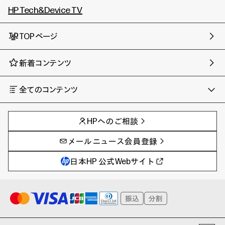
HP Tech&Device TV
TOPページ
新着コンテンツ
全てのコンテンツ
チャンネル
タグ
AIの進化と活用事例
事例
HPへのご相談
製品トレンド & レビュー
イベントレポート
サイバーセキュリティ
AI PC
メールニュース会員登録
教育とテクノロジー
AIワークステーション
自治体・公共
Poly
日本HP 公式Webサイト
ハイブリッドワーク
WXP（DEXツール）
ワークステーション
プリンター
タグ一覧
イベント・コラム