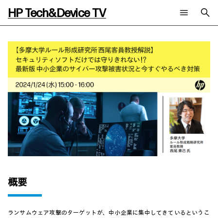
HP Tech&Device TV
新着コンテンツ
検索
HP Tech&Device TV 内のコンテンツを検索します。
全てのコンテンツ
チャンネル
タグ
AIの進化と活用事例
事例
ご相談
製品トレンド & レビュー
イベントレポート
サイバーセキュリティ
AI PC
メールニュース会員登録
教育とテクノロジー
AIワークステーション
自治体・公共
Poly
日本HP 公式Webサイト
ハイブリッドワーク
WXP（DEXツール）
ワークステーション
プリンター
タグ一覧
イベント・コラム
概要
イベント・セミナー情報
コラム一覧
ランサムウェア攻撃のターゲットが、中小企業に集中してきているというこ