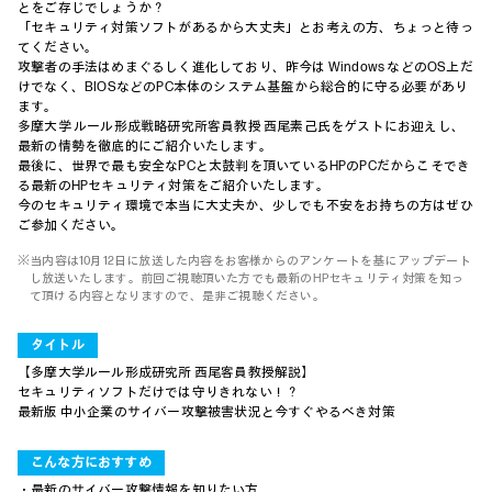
とをご存じでしょうか？
「セキュリティ対策ソフトがあるから大丈夫」とお考えの方、ちょっと待っ
てください。
攻撃者の手法はめまぐるしく進化しており、昨今は Windows などのOS上だ
けでなく、BIOSなどのPC本体のシステム基盤から総合的に守る必要があり
ます。
多摩大学 ルール形成戦略研究所客員教授 西尾素己氏をゲストにお迎えし、
最新の情勢を徹底的にご紹介いたします。
最後に、世界で最も安全なPCと太鼓判を頂いているHPのPCだからこそでき
る最新のHPセキュリティ対策をご紹介いたします。
今のセキュリティ環境で本当に大丈夫か、少しでも不安をお持ちの方はぜひ
ご参加ください。
※当内容は10月12日に放送した内容をお客様からのアンケートを基にアップデート
し放送いたします。前回ご視聴頂いた方でも最新のHPセキュリティ対策を知っ
て頂ける内容となりますので、是非ご視聴ください。
タイトル
【多摩大学ルール形成研究所 西尾客員教授解説】
セキュリティソフトだけでは守りきれない！？
最新版 中小企業のサイバー攻撃被害状況と今すぐやるべき対策
こんな方におすすめ
・最新のサイバー攻撃情報を知りたい方