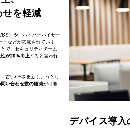
わせを軽減
ィ（VBS）や、ハイパーバイザー
ブートなどが搭載されていま
ことで、セキュリティチーム
性が20％向上
すると言われ
より、古いOSを更新しようとし
の問い合わせ数の軽減
が可能
デバイス導入