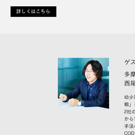
詳しくはこちら
ゲ
多
西尾
幼少
戦」
2社
から
手法
CO