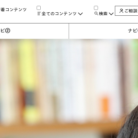
新着コンテンツ
ご相談
全てのコンテンツ
検索
チャンネル
タグ
検索します。
ナビ②
ナビ
AIの進化と活用事例
製品トレンド & レビュー
サイバーセキュリティ
A
教育とテクノロジー
自治体・公共
ハイブリッドワーク
ワークステーション
プリンター
タ