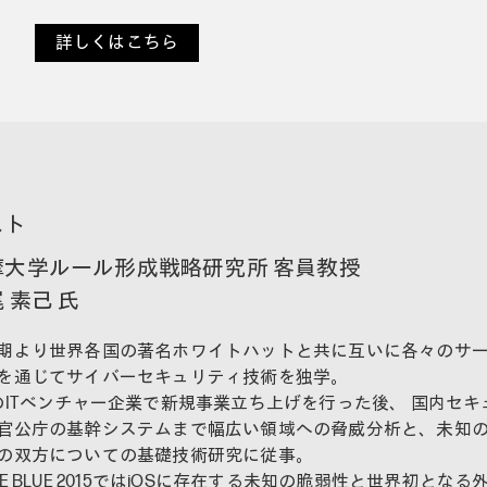
詳しくはこちら
スト
摩大学ルール形成戦略研究所 客員教授
 素己 氏
期より世界各国の著名ホワイトハットと共に互いに各々のサ
を通じてサイバーセキュリティ技術を独学。
のITベンチャー企業で新規事業立ち上げを行った後、 国内セキュ
官公庁の基幹システムまで幅広い領域への脅威分析と、未知
の双方についての基礎技術研究に従事。
DE BLUE 2015ではiOSに存在する未知の脆弱性と世界初とな