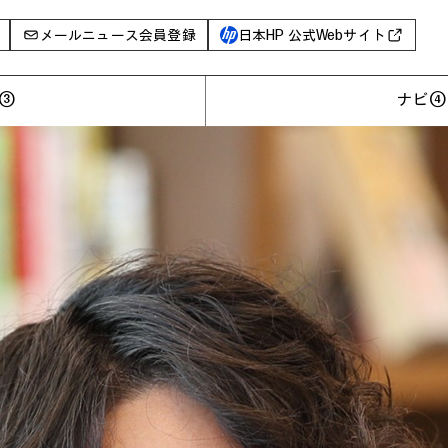
メールニュース会員登録
日本HP 公式Webサイト
③
ナビ④
事例
イベントレポート
I PC
AIワークステーション
Poly
WXP（DEXツール）
グ一覧