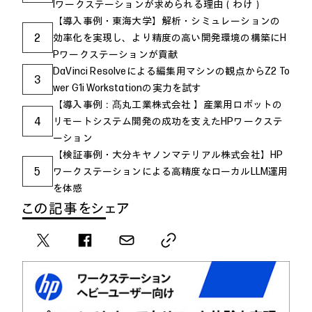
Iワークステーションが求められる理由（わけ）
【導入事例・東海大学】解析・シミュレーションの
2
効率化を実現し、より精度の高い開発環境の構築にH
Pワークステーションが貢献
DaVinci Resolveによる編集用マシンの観点からZ2 To
3
wer G1i Workstationの実力を試す
【導入事例：髙丸工業株式会社 】産業用ロボットの
4
リモートシステム開発の成功を支えたHPワークステ
ーション
【検証事例・大分キヤノンマテリアル株式会社】HP
5
ワークステーションによる高精度なローカルLLM運用
を体感
この記事をシェア