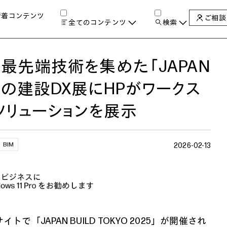
新着コンテンツ
ご相談
全てのコンテンツ
検索
チャンネル
タグ
検索します。
最先端技術を集めた「JAPAN
AIの進化と活用事例
製品トレンド & レビュー
025」の建設DX展にHPがワークス
サイバーセキュリティ
A
教育とテクノロジー
ソリューションを展示
自治体・公共
ハイブリッドワーク
BIM
ワークステーション
2026-02-13
プリンター
タ
トで「JAPAN BUILD TOKYO 2025」が開催され