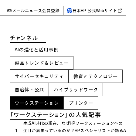
メールニュース会員登録
日本HP 公式Webサイト
事例
チャンネル
イベントレポート
AIの進化と活用事例
I PC
AIワークステーション
製品トレンド＆レビュー
Poly
サイバーセキュリティ
教育とテクノロジー
WXP（DEXツール）
自治体・公共
ハイブリッドワーク
グ一覧
ワークステーション
プリンター
「ワークステーション」の人気記事
生成AI時代の現在、なぜHPワークステーションへの
1
注目が高まっているのか？HPスペシャリストが語るA