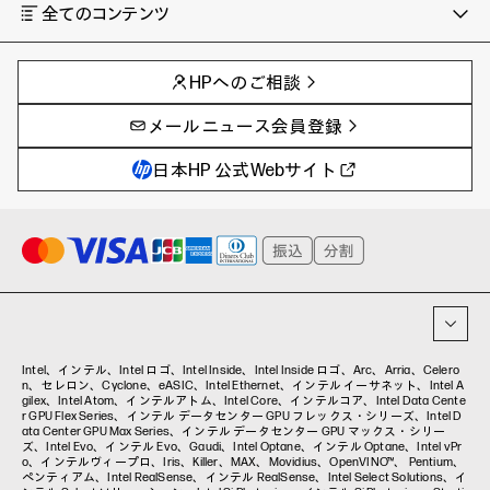
全てのコンテンツ
チャンネル
タグ
AIの進化と活用事例
事例
HPへのご相談
製品トレンド & レビュー
イベントレポート
サイバーセキュリティ
AI PC
メールニュース会員登録
教育とテクノロジー
AIワークステーション
自治体・公共
Poly
日本HP 公式Webサイト
ハイブリッドワーク
WXP（DEXツール）
ワークステーション
プリンター
タグ一覧
イベント・コラム
イベント・セミナー情報
コラム一覧
Intel、インテル、Intel ロゴ、Intel Inside、Intel Inside ロゴ、Arc、Arria、Celero
n、セレロン、Cyclone、eASIC、Intel Ethernet、インテル イーサネット、Intel A
gilex、Intel Atom、インテルアトム、Intel Core、インテルコア、Intel Data Cente
r GPU Flex Series、インテル データセンター GPU フレックス・シリーズ、Intel D
ata Center GPU Max Series、インテル データセンター GPU マックス・シリー
ズ、Intel Evo、インテル Evo、Gaudi、Intel Optane、インテル Optane、Intel vPr
o、インテルヴィープロ、Iris、Killer、MAX、Movidius、OpenVINO™、 Pentium、
ペンティアム、Intel RealSense、インテル RealSense、Intel Select Solutions、イ