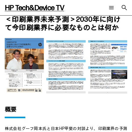
HP Tech&Device TV
＜印刷業界未来予測＞
2030年に向け
新着コンテンツ
検索
て今印刷業界に必要なものとは何か
HP Tech&Device TV 内のコンテンツを検索します。
全てのコンテンツ
チャンネル
タグ
AIの進化と活用事例
事例
ご相談
製品トレンド & レビュー
イベントレポート
サイバーセキュリティ
AI PC
メールニュース会員登録
教育とテクノロジー
AIワークステーション
自治体・公共
Poly
日本HP 公式Webサイト
ハイブリッドワーク
WXP（DEXツール）
ワークステーション
プリンター
タグ一覧
概要
イベント・コラム
イベント・セミナー情報
コラム一覧
株式会社グーフ岡本氏と日本HP甲斐の対談より、印刷業界の予測