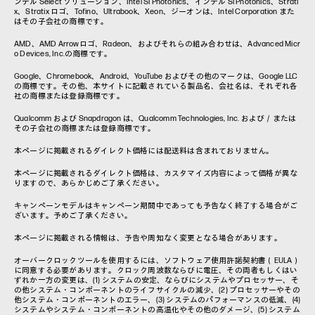
ンテル Select ソリューション、Intel Si Photonics、インテル Si Photonics、Strati
x、Stratix ロゴ、Tofino、Ultrabook、Xeon、ジーオンは、Intel Corporation また
はその子会社の商標です。
AMD、AMD Arrowロゴ、Radeon、およびそれらの組み合わせは、Advanced Micr
o Devices, Inc.の商標です。
Google、Chromebook、Android、YouTube およびその他のマークは、Google LLC
の商標です。その他、本サイトに記載されている製品名、会社名は、それぞれ各
社の商標または登録商標です。
Qualcomm および Snapdragon は、Qualcomm Technologies, Inc. および／または
その子会社の商標または登録商標です。
本ページに掲載されるダイレクト価格には配送料は含まれておりません。
本ページに掲載されるダイレクト価格は、カスタマイズ内容によって価格が異な
りますので、あらかじめご了承ください。
キャンペーンモデルはキャンペーン期間中であっても予告なく終了する場合がご
ざいます。予めご了承ください。
本ページに掲載される情報は、予告や周知なく変更となる場合があります。
オーバークロックツールを使用するには、ソフトウェア使用許諾契約書（EULA）
に同意する必要があります。クロック周波数ならびに電圧、その両者もしくはい
ずれか一方の変更は、(1) システムの安定、ならびにシステムやプロセッサー、そ
の他システム・コンポーネントのライフサイクルの減少、(2) プロセッサーやその
他システム・コンポーネントのエラー、(3) システムのパフォーマンスの低減、(4)
システムやシステム・コンポーネントの高温化やその他のダメージ、(5) システム