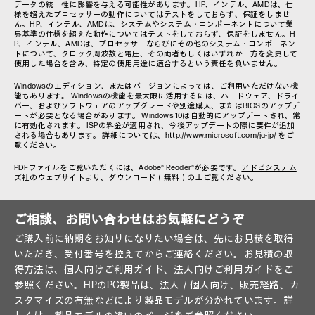
データの統一性に影響を与える可能性があります。HP、インテル、AMDは、仕
様を超えたプロセッサーの動作についてはテストをしておらず、保証をしませ
ん。HP、インテル、AMDは、システムやシステム・コンポーネントについて業
界基準の仕様を超えた動作についてはテストをしておらず、保証をしません。H
P、インテル、AMDは、プロセッサーならびにその他のシステム・コンポーネン
トについて、クロック周波数と電圧、その両者もしくはいずれか一方を変更して
使用した場合を含み、特定の使用用途に適合するという責任を負いません。
Windowsのエディション、またはバージョンによっては、ご利用いただけない機
能もあります。 Windowsの機能を最大限に活用するには、ハードウェア、ドライ
バー、およびソフトウェアのアップグレードや別途購入、またはBIOSのアップデ
ートが必要となる場合があります。 Windows 10は自動的にアップデートされ、常
に有効化されます。 ISPの料金が適用され、今後アップデートの際に要件が追加
される場合もあります。 詳細については、
http://www.microsoft.com/ja-jp/
をご
覧ください。
PDFファイルをご覧いただくには、Adobe® Reader®が必要です。
アドビシステム
ズ社のウェブサイト
より、ダウンロード（無料）の上ご覧ください。
ご相談、お問い合わせはお気軽にどうぞ
ご購入前に納期をお知りになりたい場合は、先にお見積を取得
いただき、受付番号を控えてからご連絡ください。お見積の取
得方法は、
個人向けご利用ガイド
、
法人向けご利用ガイド
をご
参照ください。HPのPC製品は、法人／個人向け、販売経路、カ
スタマイズの有無などにより製品モデルが分かれています。詳