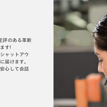
品には定評のある革新
ます!
でシャットアウ
手に届けます。
、安心して会話