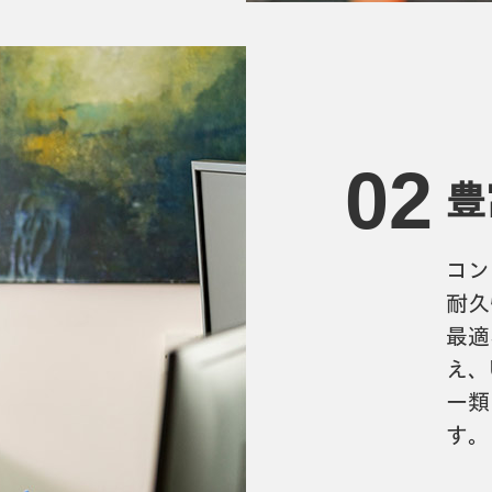
豊
コン
耐久
最適
え、
ー類
す。