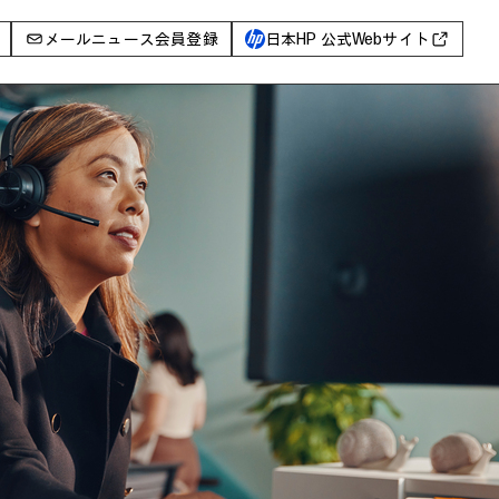
メールニュース会員登録
日本HP 公式Webサイト
事例
イベントレポート
I PC
AIワークステーション
Poly
WXP（DEXツール）
グ一覧