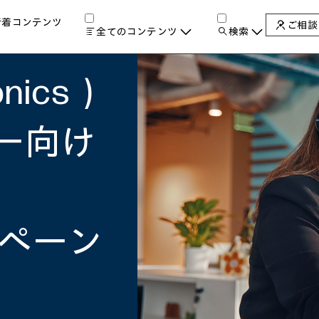
新着コンテンツ
ご相談
全てのコンテンツ
検索
チャンネル
タグ
検索します。
onics）
AIの進化と活用事例
製品トレンド & レビュー
サイバーセキュリティ
A
ー向け
教育とテクノロジー
自治体・公共
ハイブリッドワーク
ワークステーション
プリンター
タ
ンペーン