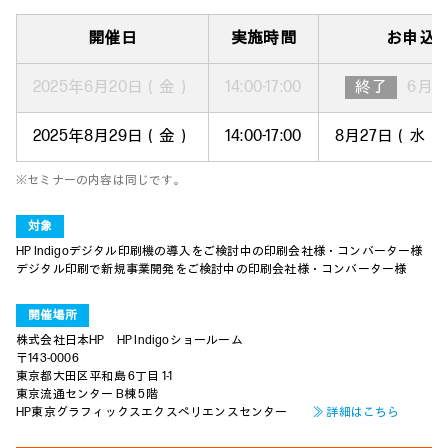
開催日
実施時間
お申込
2025年6月20日（金）
14:00-17:00
終了
6月1
2025年8月29日（金）
14:00-17:00
8月27日（水）15
※セミナーの内容は同じです。
対象
HP Indigoデジタル印刷機の導入をご検討中の印刷会社様・コンバーター様
デジタル印刷で新規事業開発をご検討中の印刷会社様・コンバーター様
開催場所
株式会社日本HP HP Indigoショールーム
〒143-0006
東京都大田区平和島 6丁目 1-1
東京流通センター B棟 5階
HP東京グラフィックスエクスペリエンスセンター
≫ 詳細はこちら