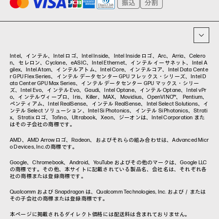
イベント・コラム
イベント・セミナー情報
コラム一覧
Intel、インテル、Intel ロゴ、Intel Inside、Intel Inside ロゴ、Arc、Arria、Celero
n、セレロン、Cyclone、eASIC、Intel Ethernet、インテル イーサネット、Intel A
gilex、Intel Atom、インテルアトム、Intel Core、インテルコア、Intel Data Cente
r GPU Flex Series、インテル データセンター GPU フレックス・シリーズ、Intel D
ata Center GPU Max Series、インテル データセンター GPU マックス・シリー
ズ、Intel Evo、インテル Evo、Gaudi、Intel Optane、インテル Optane、Intel vPr
o、インテルヴィープロ、Iris、Killer、MAX、Movidius、OpenVINO™、 Pentium、
ペンティアム、Intel RealSense、インテル RealSense、Intel Select Solutions、イ
ンテル Select ソリューション、Intel Si Photonics、インテル Si Photonics、Strati
x、Stratix ロゴ、Tofino、Ultrabook、Xeon、ジーオンは、Intel Corporation また
はその子会社の商標です。
AMD、AMD Arrowロゴ、Radeon、およびそれらの組み合わせは、Advanced Micr
o Devices, Inc.の商標です。
Google、Chromebook、Android、YouTube およびその他のマークは、Google LLC
の商標です。その他、本サイトに記載されている製品名、会社名は、それぞれ各
社の商標または登録商標です。
Qualcomm および Snapdragon は、Qualcomm Technologies, Inc. および／または
その子会社の商標または登録商標です。
本ページに掲載されるダイレクト価格には配送料は含まれておりません。