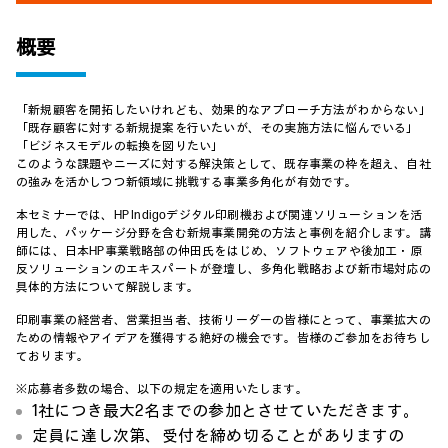
概要
「新規顧客を開拓したいけれども、効果的なアプローチ方法がわからない」
「既存顧客に対する新規提案を行いたいが、その実施方法に悩んでいる」
「ビジネスモデルの転換を図りたい」
このような課題やニーズに対する解決策として、既存事業の枠を超え、自社
の強みを活かしつつ新領域に挑戦する事業多角化が有効です。
本セミナーでは、HP Indigoデジタル印刷機および関連ソリューションを活
用した、パッケージ分野を含む新規事業開発の方法と事例を紹介します。講
師には、日本HP事業戦略部の仲田氏をはじめ、ソフトウェアや後加工・原
反ソリューションのエキスパートが登壇し、多角化戦略および新市場対応の
具体的方法について解説します。
印刷事業の経営者、営業担当者、技術リーダーの皆様にとって、事業拡大の
ための情報やアイデアを獲得する絶好の機会です。皆様のご参加をお待ちし
ております。
※応募者多数の場合、以下の規定を適用いたします。
1社につき最大2名までの参加とさせていただきます。
定員に達し次第、受付を締め切ることがありますの