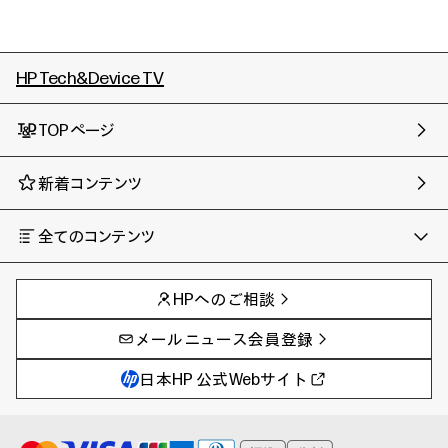
HP Tech&Device TV
TOPページ
新着コンテンツ
全てのコンテンツ
チャンネル
タグ
AIの進化と活用事例
事例
HPへのご相談
製品トレンド & レビュー
イベントレポート
サイバーセキュリティ
AI PC
メールニュース会員登録
教育とテクノロジー
AIワークステーション
自治体・公共
Poly
日本HP 公式Webサイト
ハイブリッドワーク
WXP（DEXツール）
ワークステーション
プリンター
タグ一覧