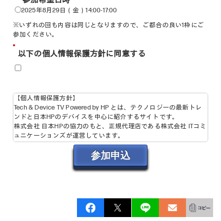
参加希望日時
*
2025年8月29日（金）14:00-17:00
※いずれの回も内容は同じとなりますので、ご都合の良い
1
枠にご
参加ください。
*
以下の個人情報保護方針に同意する
【個人情報保護方針】
Tech & Device TV Powered by HP とは、テクノロジーの最新トレ
ンドと日本HPのデバイスを中心に紹介するサイトです。
株式会社 日本HPの協力のもと、正規代理店である株式会社 ITコミ
ュニケーションズが運営しています。
また、いただいた個人情報は協力企業に提供させていただきま
参加申込
す。
株式会社 ITコミュニケーションズ
プライバシーポリシー
日本HPの個人情報保護方針については下記サイトをご確認くださ
い。
株式会社 日本HP
個人情報保護方針