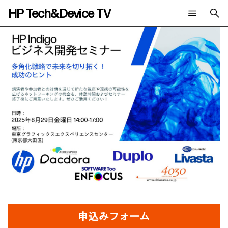
HP Tech&Device TV
新着コンテンツ
検索
HP Tech&Device TV 内のコンテンツを検索します。
全てのコンテンツ
チャンネル
タグ
AIの進化と活用事例
事例
ご相談
製品トレンド & レビュー
イベントレポート
サイバーセキュリティ
AI PC
メールニュース会員登録
教育とテクノロジー
AIワークステーション
自治体・公共
Poly
日本HP 公式Webサイト
ハイブリッドワーク
WXP（DEXツール）
ワークステーション
プリンター
タグ一覧
イベント・コラム
イベント・セミナー情報
コラム一覧
申込みフォーム