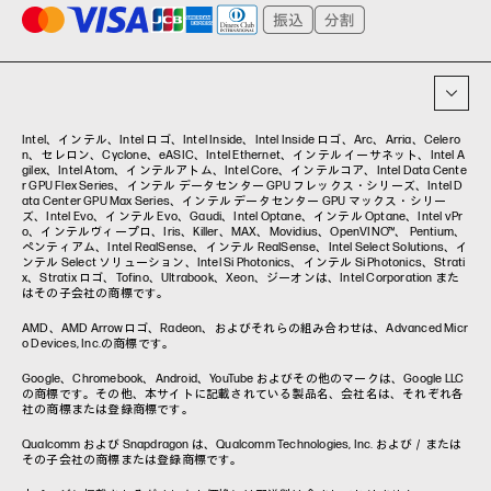
プリンター
タグ一覧
イベント・コラム
イベント・セミナー情報
コラム一覧
Intel、インテル、Intel ロゴ、Intel Inside、Intel Inside ロゴ、Arc、Arria、Celero
n、セレロン、Cyclone、eASIC、Intel Ethernet、インテル イーサネット、Intel A
gilex、Intel Atom、インテルアトム、Intel Core、インテルコア、Intel Data Cente
r GPU Flex Series、インテル データセンター GPU フレックス・シリーズ、Intel D
ata Center GPU Max Series、インテル データセンター GPU マックス・シリー
ズ、Intel Evo、インテル Evo、Gaudi、Intel Optane、インテル Optane、Intel vPr
o、インテルヴィープロ、Iris、Killer、MAX、Movidius、OpenVINO™、 Pentium、
ペンティアム、Intel RealSense、インテル RealSense、Intel Select Solutions、イ
ンテル Select ソリューション、Intel Si Photonics、インテル Si Photonics、Strati
x、Stratix ロゴ、Tofino、Ultrabook、Xeon、ジーオンは、Intel Corporation また
はその子会社の商標です。
AMD、AMD Arrowロゴ、Radeon、およびそれらの組み合わせは、Advanced Micr
o Devices, Inc.の商標です。
Google、Chromebook、Android、YouTube およびその他のマークは、Google LLC
の商標です。その他、本サイトに記載されている製品名、会社名は、それぞれ各
社の商標または登録商標です。
Qualcomm および Snapdragon は、Qualcomm Technologies, Inc. および／または
その子会社の商標または登録商標です。