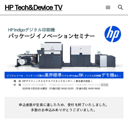
HP Tech&Device TV
新着コンテンツ
検索
HP Tech&Device TV 内のコンテンツを検索します。
全てのコンテンツ
チャンネル
タグ
AIの進化と活用事例
事例
ご相談
製品トレンド & レビュー
イベントレポート
サイバーセキュリティ
AI PC
メールニュース会員登録
教育とテクノロジー
AIワークステーション
自治体・公共
Poly
日本HP 公式Webサイト
ハイブリッドワーク
WXP（DEXツール）
ワークステーション
プリンター
タグ一覧
申込者数が定員に達したため、受付を終了いたしました。
イベント・コラム
多数のお申込みありがとうございました。
イベント・セミナー情報
コラム一覧