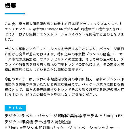
概要
この度、東京都大田区平和島に位置する日本HPグラフィックスエクスペリ
エンスセンターに最新のHP Indigo 6Kデジタル印刷機のデモ機が導入され、
セミナーおよび実機デモンストレーションイベントを開催する運びとなりま
した。
デジタル印刷というイノベーションを活用することにより、パッケージ業界
における変革が進んでおります。特に近年の小規模ブランドの隆盛、Eコマ
ース市場の成長加速、サステナビリティの重要性、そしてAIの活用など、ブ
ランドや消費者を取り巻く環境や市場トレンドの変化により、その需要と実
績は飛躍的に拡大していることは周知の事実です。
今回のセミナーは、世界の市場動向や海外の事例に加え、最新のデジタル印
刷技術を実機で体感いただける貴重な機会です。パッケージ業界に関わる皆
様にとって、世界の最先端技術やトレンドをより深く理解する絶好の場と存
じますので、ぜひこの機会をお見逃しなくご参加ください。
タイトル
デジタルラベル・パッケージ印刷の業界標準モデル HP Indigo 6K
デジタル印刷機 デモ機導入特別企画
HP Indigoデジタル印刷機 パッケージ イノベーションセミナー