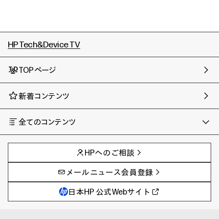
HP Tech&Device TV
TOPページ
新着コンテンツ
全てのコンテンツ
チャンネル
タグ
AIの進化と活用事例
事例
HPへのご相談
製品トレンド & レビュー
イベントレポート
サイバーセキュリティ
AI PC
メールニュース会員登録
教育とテクノロジー
AIワークステーション
自治体・公共
Poly
日本HP 公式Webサイト
ハイブリッドワーク
WXP（DEXツール）
ワークステーション