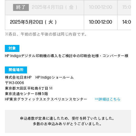
終了
2025年4月11日（金）
10:00-12:00
15:00-
2025年5月20日（火）
10:00-12:00
14:00-
※各日、午前の部と午後の部は同じ内容です。
対象
HP Indigoデジタル印刷機の導入をご検討中の印刷会社様・コンバーター様
開催場所
株式会社日本HP HP Indigoショールーム
〒143-0006
東京都大田区平和島 6丁目 1-1
東京流通センター B棟 5階
HP東京グラフィックスエクスペリエンスセンター
>>詳細はこちら
申込者数が定員に達したため、受付を終了いたしました。
多数のお申込みありがとうございました。