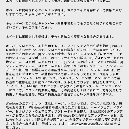
本ページに掲載されるダイレクト価格には配送料は含まれておりません。
本ページに掲載されるダイレクト価格は、カスタマイズ内容によって価格が異な
りますので、あらかじめご了承ください。
キャンペーンモデルはキャンペーン期間中であっても予告なく終了する場合がご
ざいます。予めご了承ください。
本ページに掲載される情報は、予告や周知なく変更となる場合があります。
オーバークロックツールを使用するには、ソフトウェア使用許諾契約書（EULA）
に同意する必要があります。クロック周波数ならびに電圧、その両者もしくはい
ずれか一方の変更は、(1) システムの安定、ならびにシステムやプロセッサー、そ
の他システム・コンポーネントのライフサイクルの減少、(2) プロセッサーやその
他システム・コンポーネントのエラー、(3) システムのパフォーマンスの低減、(4)
システムやシステム・コンポーネントの高温化やその他のダメージ、(5) システム
データの統一性に影響を与える可能性があります。HP、インテル、AMDは、仕
様を超えたプロセッサーの動作についてはテストをしておらず、保証をしませ
ん。HP、インテル、AMDは、システムやシステム・コンポーネントについて業
界基準の仕様を超えた動作についてはテストをしておらず、保証をしません。H
P、インテル、AMDは、プロセッサーならびにその他のシステム・コンポーネン
トについて、クロック周波数と電圧、その両者もしくはいずれか一方を変更して
使用した場合を含み、特定の使用用途に適合するという責任を負いません。
Windowsのエディション、またはバージョンによっては、ご利用いただけない機
能もあります。 Windowsの機能を最大限に活用するには、ハードウェア、ドライ
バー、およびソフトウェアのアップグレードや別途購入、またはBIOSのアップデ
ートが必要となる場合があります。 Windows 10は自動的にアップデートされ、常
に有効化されます。 ISPの料金が適用され、今後アップデートの際に要件が追加
される場合もあります。 詳細については、
http://www.microsoft.com/ja-jp/
をご
覧ください。