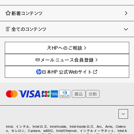
新着コンテンツ
全てのコンテンツ
チャンネル
タグ
AIの進化と活用事例
事例
HPへのご相談
製品トレンド & レビュー
イベントレポート
サイバーセキュリティ
AI PC
メールニュース会員登録
教育とテクノロジー
AIワークステーション
自治体・公共
Poly
日本HP 公式Webサイト
ハイブリッドワーク
WXP（DEXツール）
ワークステーション
プリンター
タグ一覧
イベント・コラム
イベント・セミナー情報
コラム一覧
Intel、インテル、Intel ロゴ、Intel Inside、Intel Inside ロゴ、Arc、Arria、Celero
n、セレロン、Cyclone、eASIC、Intel Ethernet、インテル イーサネット、Intel A