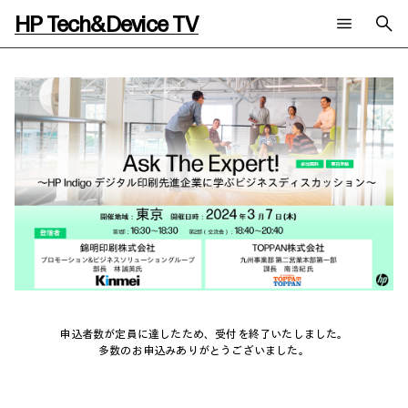
HP Tech&Device TV
新着コンテンツ
検索
HP Tech&Device TV 内のコンテンツを検索します。
全てのコンテンツ
チャンネル
タグ
AIの進化と活用事例
事例
ご相談
製品トレンド & レビュー
イベントレポート
サイバーセキュリティ
AI PC
メールニュース会員登録
教育とテクノロジー
AIワークステーション
自治体・公共
Poly
日本HP 公式Webサイト
ハイブリッドワーク
WXP（DEXツール）
ワークステーション
プリンター
タグ一覧
申込者数が定員に達したため、受付を終了いたしました。
イベント・コラム
多数のお申込みありがとうございました。
イベント・セミナー情報
コラム一覧