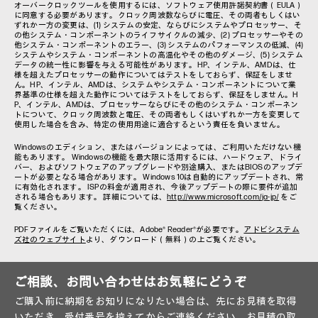
オーバークロックツールを使用するには、ソフトウェア使用許諾契約書（EULA）
に同意する必要があります。クロック周波数ならびに電圧、その両者もしくはい
ずれか一方の変更は、(1) システムの安定、ならびにシステムやプロセッサー、そ
の他システム・コンポーネントのライフサイクルの減少、(2) プロセッサーやその
他システム・コンポーネントのエラー、(3) システムのパフォーマンスの低減、(4)
システムやシステム・コンポーネントの高温化やその他のダメージ、(5) システム
データの統一性に影響を与える可能性があります。HP、インテル、AMDは、仕
様を超えたプロセッサーの動作についてはテストをしておらず、保証をしませ
ん。HP、インテル、AMDは、システムやシステム・コンポーネントについて業
界基準の仕様を超えた動作についてはテストをしておらず、保証をしません。H
P、インテル、AMDは、プロセッサーならびにその他のシステム・コンポーネン
トについて、クロック周波数と電圧、その両者もしくはいずれか一方を変更して
使用した場合を含み、特定の使用用途に適合するという責任を負いません。
Windowsのエディション、またはバージョンによっては、ご利用いただけない機
能もあります。 Windowsの機能を最大限に活用するには、ハードウェア、ドライ
バー、およびソフトウェアのアップグレードや別途購入、またはBIOSのアップデ
ートが必要となる場合があります。 Windows 10は自動的にアップデートされ、常
に有効化されます。 ISPの料金が適用され、今後アップデートの際に要件が追加
される場合もあります。 詳細については、
http://www.microsoft.com/ja-jp/
をご
覧ください。
PDFファイルをご覧いただくには、Adobe® Reader®が必要です。
アドビシステム
ズ社のウェブサイト
より、ダウンロード（無料）の上ご覧ください。
ご相談、お問い合わせはお気軽にどうぞ
ご購入前に納期をお知りになりたい場合は、先にお見積を取得
いただき、受付番号を控えてからご連絡ください。お見積の取