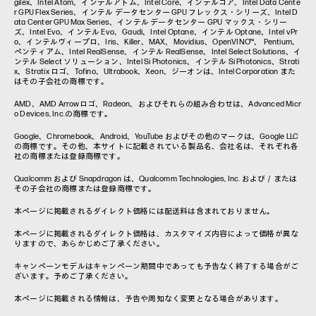
gilex、Intel Atom、インテルアトム、Intel Core、インテルコア、Intel Data Cente
r GPU Flex Series、インテル データセンター GPU フレックス・シリーズ、Intel D
ata Center GPU Max Series、インテル データセンター GPU マックス・シリー
ズ、Intel Evo、インテル Evo、Gaudi、Intel Optane、インテル Optane、Intel vPr
o、インテルヴィープロ、Iris、Killer、MAX、Movidius、OpenVINO™、 Pentium、
ペンティアム、Intel RealSense、インテル RealSense、Intel Select Solutions、イ
ンテル Select ソリューション、Intel Si Photonics、インテル Si Photonics、Strati
x、Stratix ロゴ、Tofino、Ultrabook、Xeon、ジーオンは、Intel Corporation また
はその子会社の商標です。
AMD、AMD Arrowロゴ、Radeon、およびそれらの組み合わせは、Advanced Micr
o Devices, Inc.の商標です。
Google、Chromebook、Android、YouTube およびその他のマークは、Google LLC
の商標です。その他、本サイトに記載されている製品名、会社名は、それぞれ各
社の商標または登録商標です。
Qualcomm および Snapdragon は、Qualcomm Technologies, Inc. および／または
その子会社の商標または登録商標です。
本ページに掲載されるダイレクト価格には配送料は含まれておりません。
本ページに掲載されるダイレクト価格は、カスタマイズ内容によって価格が異な
りますので、あらかじめご了承ください。
キャンペーンモデルはキャンペーン期間中であっても予告なく終了する場合がご
ざいます。予めご了承ください。
本ページに掲載される情報は、予告や周知なく変更となる場合があります。