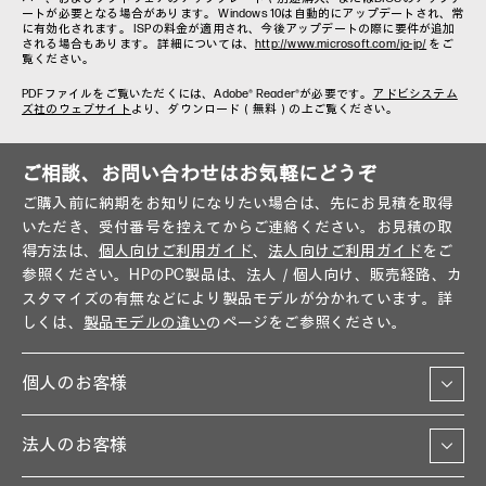
ートが必要となる場合があります。 Windows 10は自動的にアップデートされ、常
に有効化されます。 ISPの料金が適用され、今後アップデートの際に要件が追加
される場合もあります。 詳細については、
http://www.microsoft.com/ja-jp/
をご
覧ください。
PDFファイルをご覧いただくには、Adobe® Reader®が必要です。
アドビシステム
ズ社のウェブサイト
より、ダウンロード（無料）の上ご覧ください。
ご相談、お問い合わせはお気軽にどうぞ
ご購入前に納期をお知りになりたい場合は、先にお見積を取得
いただき、受付番号を控えてからご連絡ください。お見積の取
得方法は、
個人向けご利用ガイド
、
法人向けご利用ガイド
をご
参照ください。HPのPC製品は、法人／個人向け、販売経路、カ
スタマイズの有無などにより製品モデルが分かれています。詳
しくは、
製品モデルの違い
のページをご参照ください。
個人のお客様
法人のお客様