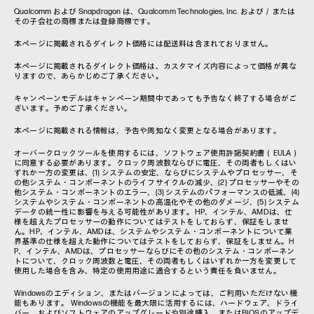
Qualcomm および Snapdragon は、Qualcomm Technologies, Inc. および／または
その子会社の商標または登録商標です。
本ページに掲載されるダイレクト価格には配送料は含まれておりません。
本ページに掲載されるダイレクト価格は、カスタマイズ内容によって価格が異な
りますので、あらかじめご了承ください。
キャンペーンモデルはキャンペーン期間中であっても予告なく終了する場合がご
ざいます。予めご了承ください。
本ページに掲載される情報は、予告や周知なく変更となる場合があります。
オーバークロックツールを使用するには、ソフトウェア使用許諾契約書（EULA）
に同意する必要があります。クロック周波数ならびに電圧、その両者もしくはい
ずれか一方の変更は、(1) システムの安定、ならびにシステムやプロセッサー、そ
の他システム・コンポーネントのライフサイクルの減少、(2) プロセッサーやその
他システム・コンポーネントのエラー、(3) システムのパフォーマンスの低減、(4)
システムやシステム・コンポーネントの高温化やその他のダメージ、(5) システム
データの統一性に影響を与える可能性があります。HP、インテル、AMDは、仕
様を超えたプロセッサーの動作についてはテストをしておらず、保証をしませ
ん。HP、インテル、AMDは、システムやシステム・コンポーネントについて業
界基準の仕様を超えた動作についてはテストをしておらず、保証をしません。H
P、インテル、AMDは、プロセッサーならびにその他のシステム・コンポーネン
トについて、クロック周波数と電圧、その両者もしくはいずれか一方を変更して
使用した場合を含み、特定の使用用途に適合するという責任を負いません。
Windowsのエディション、またはバージョンによっては、ご利用いただけない機
能もあります。 Windowsの機能を最大限に活用するには、ハードウェア、ドライ
バー、およびソフトウェアのアップグレードや別途購入、またはBIOSのアップデ