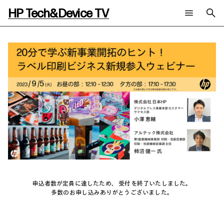
HP Tech&Device TV
新着コンテンツ
検索
HP Tech&Device TV 内のコンテンツを検索します。
全てのコンテンツ
チャンネル
タグ
AIの進化と活用事例
事例
ご相談
製品トレンド & レビュー
イベントレポート
サイバーセキュリティ
AI PC
メールニュース会員登録
教育とテクノロジー
AIワークステーション
自治体・公共
Poly
日本HP 公式Webサイト
ハイブリッドワーク
WXP（DEXツール）
ワークステーション
プリンター
タグ一覧
申込者数が定員に達したため、 受付を終了いたしました。
イベント・コラム
多数のお申し込みありがとうございました。
イベント・セミナー情報
コラム一覧