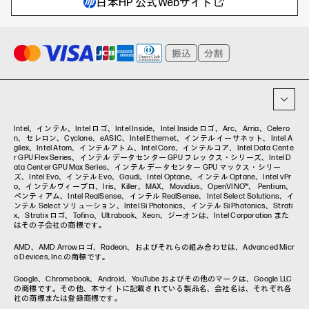
日本HP 公式Webサイト
ハイブリッドワーク
WXP（DEXツール）
ワークステーション
プリンター
タグ一覧
イベント・コラム
イベント・セミナー情報
コラム一覧
Intel、インテル、Intel ロゴ、Intel Inside、Intel Inside ロゴ、Arc、Arria、Celero
n、セレロン、Cyclone、eASIC、Intel Ethernet、インテル イーサネット、Intel A
gilex、Intel Atom、インテルアトム、Intel Core、インテルコア、Intel Data Cente
r GPU Flex Series、インテル データセンター GPU フレックス・シリーズ、Intel D
ata Center GPU Max Series、インテル データセンター GPU マックス・シリー
ズ、Intel Evo、インテル Evo、Gaudi、Intel Optane、インテル Optane、Intel vPr
o、インテルヴィープロ、Iris、Killer、MAX、Movidius、OpenVINO™、 Pentium、
ペンティアム、Intel RealSense、インテル RealSense、Intel Select Solutions、イ
ンテル Select ソリューション、Intel Si Photonics、インテル Si Photonics、Strati
x、Stratix ロゴ、Tofino、Ultrabook、Xeon、ジーオンは、Intel Corporation また
はその子会社の商標です。
AMD、AMD Arrowロゴ、Radeon、およびそれらの組み合わせは、Advanced Micr
o Devices, Inc.の商標です。
Google、Chromebook、Android、YouTube およびその他のマークは、Google LLC
の商標です。その他、本サイトに記載されている製品名、会社名は、それぞれ各
社の商標または登録商標です。