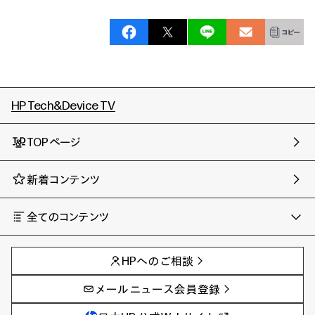
HP Tech&Device TV
TOPページ
新着コンテンツ
全てのコンテンツ
チャンネル
タグ
AIの進化と活用事例
事例
HPへのご相談
製品トレンド & レビュー
イベントレポート
サイバーセキュリティ
AI PC
メールニュース会員登録
教育とテクノロジー
AIワークステーション
自治体・公共
Poly