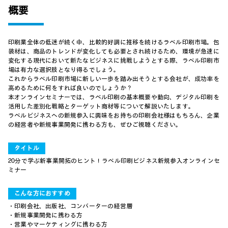
概要
印刷業全体の低迷が続く中、比較的好調に推移を続けるラベル印刷市場。包
装材は、商品のトレンドが変化しても必要とされ続けるため、環境が急速に
変化する現代において新たなビジネスに挑戦しようとする際、ラベル印刷市
場は有力な選択肢となり得るでしょう。
これからラベル印刷市場に新しい一歩を踏み出そうとする会社が、成功率を
高めるために何をすれば良いのでしょうか？
本オンラインセミナーでは、ラベル印刷の基本概要や動向、デジタル印刷を
活用した差別化戦略とターゲット商材等について解説いたします。
ラベルビジネスへの新規参入に興味をお持ちの印刷会社様はもちろん、企業
の経営者や新規事業開発に携わる方も、ぜひご視聴ください。
タイトル
20分で学ぶ新事業開拓のヒント！ラベル印刷ビジネス新規参入オンラインセ
ミナー
こんな方におすすめ
・印刷会社、出版社、コンバーターの経営層
・新規事業開発に携わる方
・営業やマーケティングに携わる方