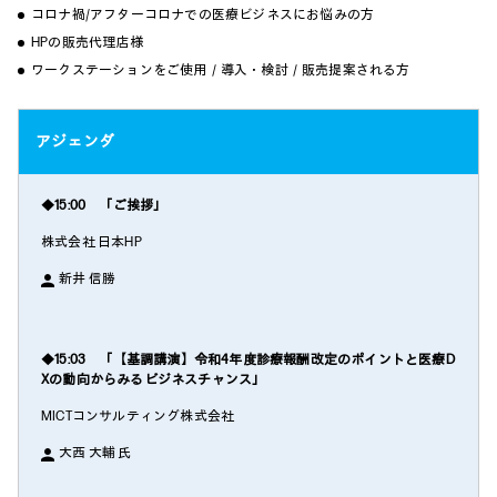
コロナ禍/アフターコロナでの医療ビジネスにお悩みの方
HPの販売代理店様
ワークステーションをご使用／導入・検討／販売提案される方
アジェンダ
◆15:00 「ご挨拶」
株式会社 日本HP
新井 信勝
◆15:03 「【基調講演】令和4年度診療報酬改定のポイントと医療D
Xの動向からみるビジネスチャンス」
MICTコンサルティング株式会社
大西 大輔 氏