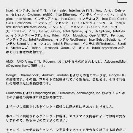
コラム一覧
Intel、インテル、Intel ロゴ、Intel Inside、Intel Inside ロゴ、Arc、Arria、Celero
n、セレロン、Cyclone、eASIC、Intel Ethernet、インテル イーサネット、Intel A
gilex、Intel Atom、インテルアトム、Intel Core、インテルコア、Intel Data Cente
r GPU Flex Series、インテル データセンター GPU フレックス・シリーズ、Intel D
ata Center GPU Max Series、インテル データセンター GPU マックス・シリー
ズ、Intel Evo、インテル Evo、Gaudi、Intel Optane、インテル Optane、Intel vPr
o、インテルヴィープロ、Iris、Killer、MAX、Movidius、OpenVINO™、 Pentium、
ペンティアム、Intel RealSense、インテル RealSense、Intel Select Solutions、イ
ンテル Select ソリューション、Intel Si Photonics、インテル Si Photonics、Strati
x、Stratix ロゴ、Tofino、Ultrabook、Xeon、ジーオンは、Intel Corporation また
はその子会社の商標です。
AMD、AMD Arrowロゴ、Radeon、およびそれらの組み合わせは、Advanced Micr
o Devices, Inc.の商標です。
Google、Chromebook、Android、YouTube およびその他のマークは、Google LLC
の商標です。その他、本サイトに記載されている製品名、会社名は、それぞれ各
社の商標または登録商標です。
Qualcomm および Snapdragon は、Qualcomm Technologies, Inc. および／または
その子会社の商標または登録商標です。
本ページに掲載されるダイレクト価格には配送料は含まれておりません。
本ページに掲載されるダイレクト価格は、カスタマイズ内容によって価格が異な
りますので、あらかじめご了承ください。
キャンペーンモデルはキャンペーン期間中であっても予告なく終了する場合がご