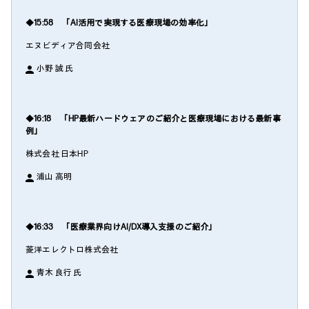
◆15:58 「AI活用で実現する医療現場の効率化」
エヌビディア合同会社
小野 誠 氏
◆16:18 「HP最新ハードウェアのご紹介と医療現場における最新事
例」
株式会社 日本HP
浦山 高明
◆16:33 「医療業界向けAI/DX導入支援のご紹介」
菱洋エレクトロ株式会社
青木 良行 氏