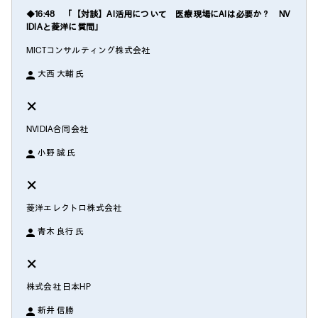
◆16:48 「【対談】AI活用について 医療現場にAIは必要か？ NV
IDIAと菱洋に質問」
MICTコンサルティング株式会社
大西 大輔 氏
×
NVIDIA合同会社
小野 誠 氏
×
菱洋エレクトロ株式会社
青木 良行 氏
×
株式会社 日本HP
新井 信勝