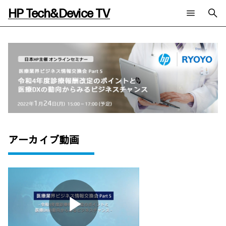
HP Tech&Device TV
新着コンテンツ
検索
HP Tech&Device TV 内のコンテンツを検索します。
全てのコンテンツ
チャンネル
タグ
AIの進化と活用事例
事例
ご相談
製品トレンド & レビュー
イベントレポート
サイバーセキュリティ
AI PC
メールニュース会員登録
教育とテクノロジー
AIワークステーション
アーカイブ動画
自治体・公共
Poly
日本HP 公式Webサイト
ハイブリッドワーク
WXP（DEXツール）
ワークステーション
プリンター
タグ一覧
イベント・コラム
イベント・セミナー情報
コラム一覧