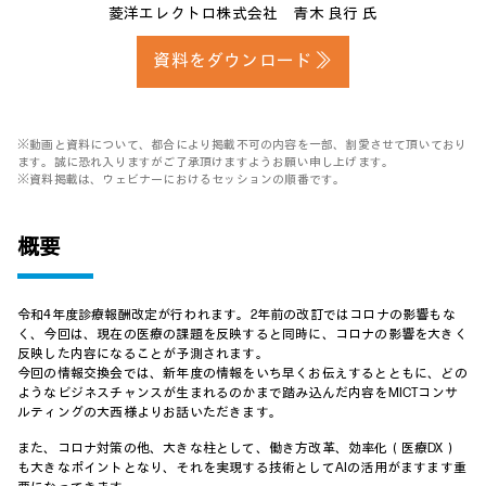
菱洋エレクトロ株式会社 青木 良行 氏
資料をダウンロード ≫
※動画と資料について、都合により掲載不可の内容を一部、割愛させて頂いており
ます。誠に恐れ入りますがご了承頂けますようお願い申し上げます。
※資料掲載は、ウェビナーにおけるセッションの順番です。
概要
令和4年度診療報酬改定が行われます。2年前の改訂ではコロナの影響もな
く、今回は、現在の医療の課題を反映すると同時に、コロナの影響を大きく
反映した内容になることが予測されます。
今回の情報交換会では、新年度の情報をいち早くお伝えするとともに、どの
ようなビジネスチャンスが生まれるのかまで踏み込んだ内容をMICTコンサ
ルティングの大西様よりお話いただきます。
また、コロナ対策の他、大きな柱として、働き方改革、効率化（医療DX）
も大きなポイントとなり、それを実現する技術としてAIの活用がますます重