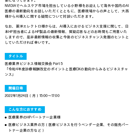
要になってきます。
NVIDIAでヘルスケア市場を担当している小野様をお迎えして海外や国内のAI
医療の最新動向をお話しいただくとともに、医療現場からの声として、大西
様からAI導入に関する疑問について対談いただきます。
なお、菱洋エレクトロ様からは、AI導入におけるビジネス支援に関して、日
本HP担当者によるHP製品の最新情報、質疑応答などのお時間もご用意いた
しますので、是非最新情報の収集と今後のビジネスチャンス発掘のヒントと
していただければ幸いです。
タイトル
医療業界ビジネス情報交換会 Part 5
「令和4年度診療報酬改定のポイントと医療DXの動向からみるビジネスチャ
ンス」
開催日時
2022年1月24日（月）15:00～17:00
こんな方におすすめ
医療業界のHPパートナー企業様
医療ビジネス業界の方（医療ビジネスを行うベンダー企業、その販売パー
トナー企業の方など）