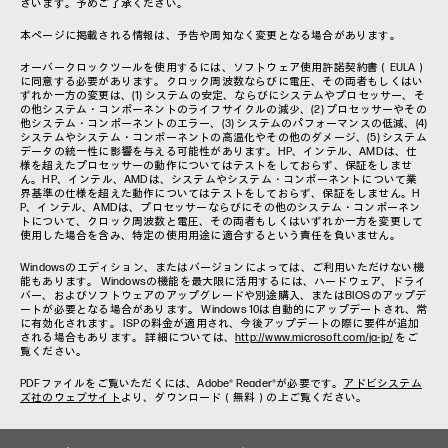
ざいます。予めご了承ください。
本ページに掲載される情報は、予告や周知なく変更となる場合があります。
オーバークロックツールを使用するには、ソフトウェア使用許諾契約書（EULA）
に同意する必要があります。クロック周波数ならびに電圧、その両者もしくはい
ずれか一方の変更は、(1) システムの安定、ならびにシステムやプロセッサー、そ
の他システム・コンポーネントのライフサイクルの減少、(2) プロセッサーやその
他システム・コンポーネントのエラー、(3) システムのパフォーマンスの低減、(4)
システムやシステム・コンポーネントの高温化やその他のダメージ、(5) システム
データの統一性に影響を与える可能性があります。HP、インテル、AMDは、仕
様を超えたプロセッサーの動作についてはテストをしておらず、保証をしませ
ん。HP、インテル、AMDは、システムやシステム・コンポーネントについて業
界基準の仕様を超えた動作についてはテストをしておらず、保証をしません。H
P、インテル、AMDは、プロセッサーならびにその他のシステム・コンポーネン
トについて、クロック周波数と電圧、その両者もしくはいずれか一方を変更して
使用した場合を含み、特定の使用用途に適合するという責任を負いません。
Windowsのエディション、またはバージョンによっては、ご利用いただけない機
能もあります。 Windowsの機能を最大限に活用するには、ハードウェア、ドライ
バー、およびソフトウェアのアップグレードや別途購入、またはBIOSのアップデ
ートが必要となる場合があります。 Windows 10は自動的にアップデートされ、常
に有効化されます。 ISPの料金が適用され、今後アップデートの際に要件が追加
される場合もあります。 詳細については、
http://www.microsoft.com/ja-jp/
をご
覧ください。
PDFファイルをご覧いただくには、Adobe® Reader®が必要です。
アドビシステム
ズ社のウェブサイト
より、ダウンロード（無料）の上ご覧ください。