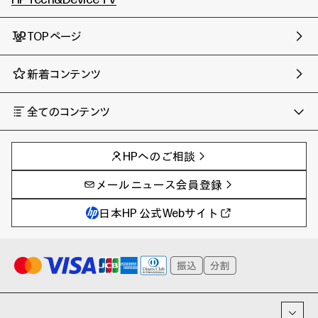
TOPページ
新着コンテンツ
全てのコンテンツ
チャンネル
タグ
AIの進化と活用事例
事例
HPへのご相談
製品トレンド & レビュー
イベントレポート
サイバーセキュリティ
AI PC
メールニュース会員登録
教育とテクノロジー
AIワークステーション
自治体・公共
Poly
日本HP 公式Webサイト
ハイブリッドワーク
WXP（DEXツール）
ワークステーション
プリンター
タグ一覧
イベント・コラム
イベント・セミナー情報