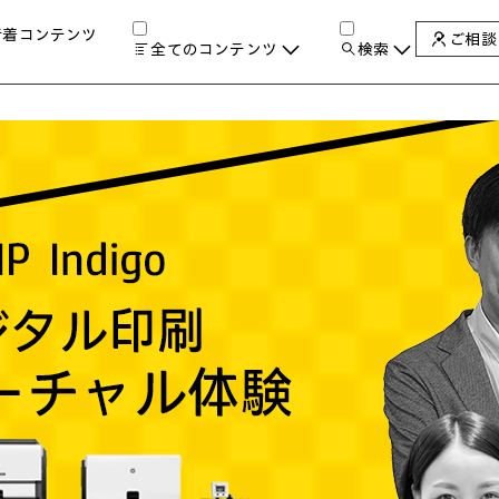
新着コンテンツ
ご相談
全てのコンテンツ
検索
チャンネル
タグ
検索します。
AIの進化と活用事例
製品トレンド & レビュー
サイバーセキュリティ
A
教育とテクノロジー
自治体・公共
ハイブリッドワーク
ワークステーション
プリンター
タ