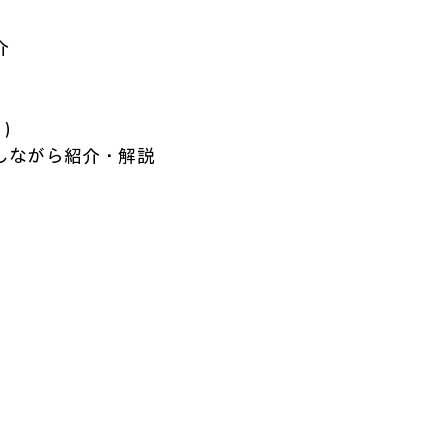
介
機）
せしながら紹介・解説