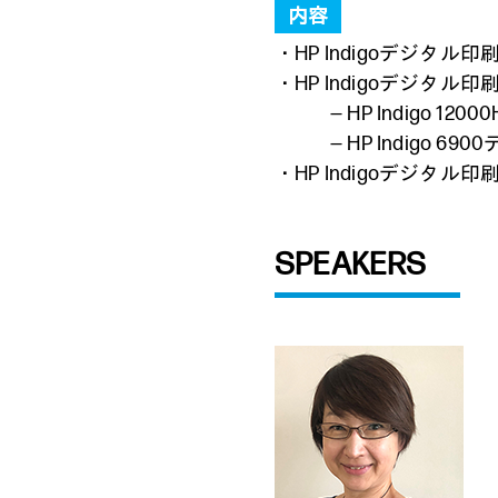
内容
・HP Indigoデジ
・HP Indigoデジ
― HP Indigo
― HP Indig
・HP Indigoデジ
SPEAKERS