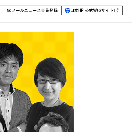
メールニュース会員登録
日本HP 公式Webサイト
事例
イベントレポート
I PC
AIワークステーション
Poly
WXP（DEXツール）
グ一覧