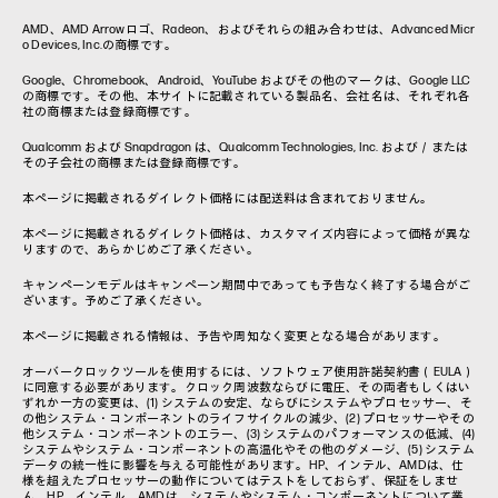
AMD、AMD Arrowロゴ、Radeon、およびそれらの組み合わせは、Advanced Micr
o Devices, Inc.の商標です。
Google、Chromebook、Android、YouTube およびその他のマークは、Google LLC
の商標です。その他、本サイトに記載されている製品名、会社名は、それぞれ各
社の商標または登録商標です。
Qualcomm および Snapdragon は、Qualcomm Technologies, Inc. および／または
その子会社の商標または登録商標です。
本ページに掲載されるダイレクト価格には配送料は含まれておりません。
本ページに掲載されるダイレクト価格は、カスタマイズ内容によって価格が異な
りますので、あらかじめご了承ください。
キャンペーンモデルはキャンペーン期間中であっても予告なく終了する場合がご
ざいます。予めご了承ください。
本ページに掲載される情報は、予告や周知なく変更となる場合があります。
オーバークロックツールを使用するには、ソフトウェア使用許諾契約書（EULA）
に同意する必要があります。クロック周波数ならびに電圧、その両者もしくはい
ずれか一方の変更は、(1) システムの安定、ならびにシステムやプロセッサー、そ
の他システム・コンポーネントのライフサイクルの減少、(2) プロセッサーやその
他システム・コンポーネントのエラー、(3) システムのパフォーマンスの低減、(4)
システムやシステム・コンポーネントの高温化やその他のダメージ、(5) システム
データの統一性に影響を与える可能性があります。HP、インテル、AMDは、仕
様を超えたプロセッサーの動作についてはテストをしておらず、保証をしませ
ん。HP、インテル、AMDは、システムやシステム・コンポーネントについて業