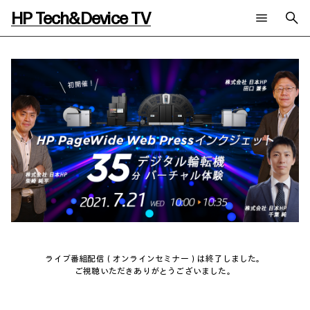
HP Tech&Device TV
新着コンテンツ
検索
HP Tech&Device TV 内のコンテンツを検索します。
全てのコンテンツ
チャンネル
タグ
AIの進化と活用事例
事例
ご相談
製品トレンド & レビュー
イベントレポート
サイバーセキュリティ
AI PC
メールニュース会員登録
教育とテクノロジー
AIワークステーション
自治体・公共
Poly
日本HP 公式Webサイト
ハイブリッドワーク
WXP（DEXツール）
ワークステーション
プリンター
タグ一覧
イベント・コラム
ライブ番組配信（オンラインセミナー）は終了しました。
イベント・セミナー情報
ご視聴いただきありがとうございました。
コラム一覧