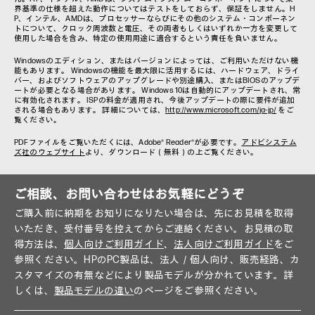
界基準の仕様を超えた動作についてはテストをしておらず、保証をしません。H
P、インテル、AMDは、プロセッサーならびにその他のシステム・コンポーネン
トについて、クロック周波数と電圧、その両者もしくはいずれか一方を変更して
使用した場合を含み、特定の使用用途に適合するという責任を負いません。
Windowsのエディション、またはバージョンによっては、ご利用いただけない機
能もあります。 Windowsの機能を最大限に活用するには、ハードウェア、ドライ
バー、およびソフトウェアのアップグレードや別途購入、またはBIOSのアップデ
ートが必要となる場合があります。 Windows 10は自動的にアップデートされ、常
に有効化されます。 ISPの料金が適用され、今後アップデートの際に要件が追加
される場合もあります。 詳細については、
http://www.microsoft.com/ja-jp/
をご
覧ください。
PDFファイルをご覧いただくには、Adobe® Reader®が必要です。
アドビシステム
ズ社のウェブサイト
より、ダウンロード（無料）の上ご覧ください。
ご相談、お問い合わせはお気軽にどうぞ
ご購入前に納期をお知りになりたい場合は、先にお見積を取得
いただき、受付番号を控えてからご連絡ください。お見積の取
得方法は、
個人向けご利用ガイド
、
法人向けご利用ガイド
をご
参照ください。HPのPC製品は、法人／個人向け、販売経路、カ
スタマイズの有無などにより製品モデルが分かれています。詳
しくは、
製品モデルの違い
のページをご参照ください。