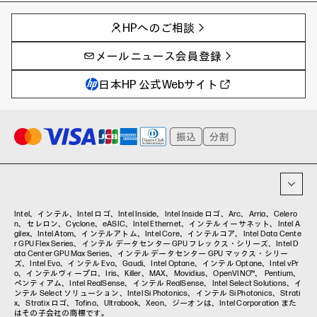
AIの進化と活用事例
事例
HPへのご相談
製品トレンド & レビュー
イベントレポート
サイバーセキュリティ
AI PC
メールニュース会員登録
教育とテクノロジー
AIワークステーション
自治体・公共
Poly
日本HP 公式Webサイト
ハイブリッドワーク
WXP（DEXツール）
ワークステーション
プリンター
タグ一覧
イベント・コラム
イベント・セミナー情報
コラム一覧
Intel、インテル、Intel ロゴ、Intel Inside、Intel Inside ロゴ、Arc、Arria、Celero
n、セレロン、Cyclone、eASIC、Intel Ethernet、インテル イーサネット、Intel A
gilex、Intel Atom、インテルアトム、Intel Core、インテルコア、Intel Data Cente
r GPU Flex Series、インテル データセンター GPU フレックス・シリーズ、Intel D
ata Center GPU Max Series、インテル データセンター GPU マックス・シリー
ズ、Intel Evo、インテル Evo、Gaudi、Intel Optane、インテル Optane、Intel vPr
o、インテルヴィープロ、Iris、Killer、MAX、Movidius、OpenVINO™、 Pentium、
ペンティアム、Intel RealSense、インテル RealSense、Intel Select Solutions、イ
ンテル Select ソリューション、Intel Si Photonics、インテル Si Photonics、Strati
x、Stratix ロゴ、Tofino、Ultrabook、Xeon、ジーオンは、Intel Corporation また
はその子会社の商標です。