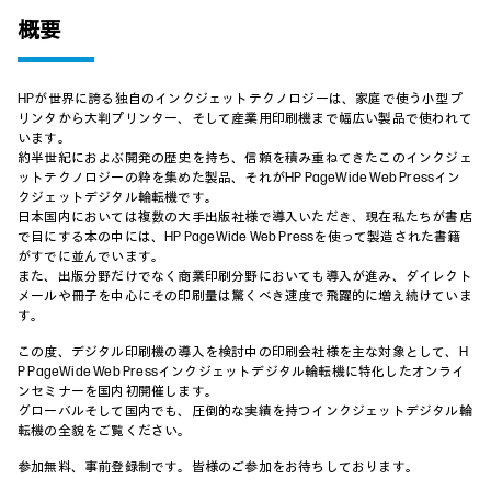
概要
HPが世界に誇る独自のインクジェットテクノロジーは、家庭で使う小型プ
リンタから大判プリンター、そして産業用印刷機まで幅広い製品で使われて
います。
約半世紀におよぶ開発の歴史を持ち、信頼を積み重ねてきたこのインクジェ
ットテクノロジーの粋を集めた製品、それがHP PageWide Web Pressイン
クジェットデジタル輪転機です。
日本国内においては複数の大手出版社様で導入いただき、現在私たちが書店
で目にする本の中には、HP PageWide Web Pressを使って製造された書籍
がすでに並んでいます。
また、出版分野だけでなく商業印刷分野においても導入が進み、ダイレクト
メールや冊子を中心にその印刷量は驚くべき速度で飛躍的に増え続けていま
す。
この度、デジタル印刷機の導入を検討中の印刷会社様を主な対象として、H
P PageWide Web Pressインクジェットデジタル輪転機に特化したオンライ
ンセミナーを国内初開催します。
グローバルそして国内でも、圧倒的な実績を持つインクジェットデジタル輪
転機の全貌をご覧ください。
参加無料、事前登録制です。皆様のご参加をお待ちしております。