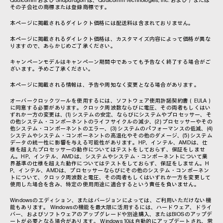
Qualcomm および Snapdragon は、Qualcomm Technologies, Inc. および／または
その子会社の商標または登録商標です。
本ページに掲載されるダイレクト価格には配送料は含まれておりません。
本ページに掲載されるダイレクト価格は、カスタマイズ内容によって価格が異な
りますので、あらかじめご了承ください。
キャンペーンモデルはキャンペーン期間中であっても予告なく終了する場合がご
ざいます。予めご了承ください。
本ページに掲載される情報は、予告や周知なく変更となる場合があります。
オーバークロックツールを使用するには、ソフトウェア使用許諾契約書（EULA）
に同意する必要があります。クロック周波数ならびに電圧、その両者もしくはい
ずれか一方の変更は、(1) システムの安定、ならびにシステムやプロセッサー、そ
の他システム・コンポーネントのライフサイクルの減少、(2) プロセッサーやその
他システム・コンポーネントのエラー、(3) システムのパフォーマンスの低減、(4)
システムやシステム・コンポーネントの高温化やその他のダメージ、(5) システム
データの統一性に影響を与える可能性があります。HP、インテル、AMDは、仕
様を超えたプロセッサーの動作についてはテストをしておらず、保証をしませ
ん。HP、インテル、AMDは、システムやシステム・コンポーネントについて業
界基準の仕様を超えた動作についてはテストをしておらず、保証をしません。H
P、インテル、AMDは、プロセッサーならびにその他のシステム・コンポーネン
トについて、クロック周波数と電圧、その両者もしくはいずれか一方を変更して
使用した場合を含み、特定の使用用途に適合するという責任を負いません。
Windowsのエディション、またはバージョンによっては、ご利用いただけない機
能もあります。 Windowsの機能を最大限に活用するには、ハードウェア、ドライ
バー、およびソフトウェアのアップグレードや別途購入、またはBIOSのアップデ
ートが必要となる場合があります。 Windows 10は自動的にアップデートされ、常