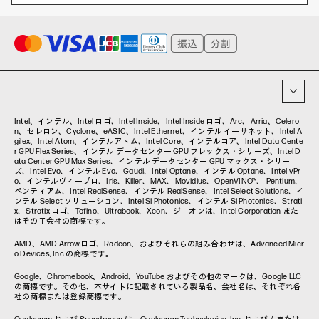
ハイブリッドワーク
WXP（DEXツール）
ワークステーション
プリンター
タグ一覧
イベント・コラム
イベント・セミナー情報
コラム一覧
Intel、インテル、Intel ロゴ、Intel Inside、Intel Inside ロゴ、Arc、Arria、Celero
n、セレロン、Cyclone、eASIC、Intel Ethernet、インテル イーサネット、Intel A
gilex、Intel Atom、インテルアトム、Intel Core、インテルコア、Intel Data Cente
r GPU Flex Series、インテル データセンター GPU フレックス・シリーズ、Intel D
ata Center GPU Max Series、インテル データセンター GPU マックス・シリー
ズ、Intel Evo、インテル Evo、Gaudi、Intel Optane、インテル Optane、Intel vPr
o、インテルヴィープロ、Iris、Killer、MAX、Movidius、OpenVINO™、 Pentium、
ペンティアム、Intel RealSense、インテル RealSense、Intel Select Solutions、イ
ンテル Select ソリューション、Intel Si Photonics、インテル Si Photonics、Strati
x、Stratix ロゴ、Tofino、Ultrabook、Xeon、ジーオンは、Intel Corporation また
はその子会社の商標です。
AMD、AMD Arrowロゴ、Radeon、およびそれらの組み合わせは、Advanced Micr
o Devices, Inc.の商標です。
Google、Chromebook、Android、YouTube およびその他のマークは、Google LLC
の商標です。その他、本サイトに記載されている製品名、会社名は、それぞれ各
社の商標または登録商標です。