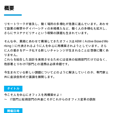
概要
リモートワークが普及し、働く場所の多様化が急激に進んでいます。あわせ
て副業の解禁やダイバーシティの本格導入など、働く人の多様化も拡大し、
さらにサステナビリティという喫緊の課題も生まれています。
そんな中、業務にあわせて構築してきたオフィスはABW（Active Based Wo
rking）に代表されるように人を中心に再構築されようとしています。さら
に人の動きをデータ化する新しいチャレンジが生まれることは想像に難くあ
りません。
これらを総合した設計を実現させるためには従来の総務部門だけではなく、
他部署とりわけIT部門との連携は必須命題です。
今生まれている新しい課題についてどのように解決していくのか、専門家と
共に座談会形式で議論を展開します。
タイトル
今こそ人を中心にオフィスを再構築せよ！
～ IT部門と総務部門の共創こそがこれからのオフィス変革の鉄則
開催日時