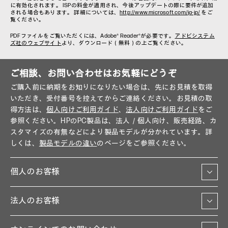
に有効化されます。 ISPの料金が適用され、今後アップデートの際に要件が追加
される場合もあります。 詳細については、
http://www.microsoft.com/ja-jp/
をご
覧ください。
PDFファイルをご覧いただくには、Adobe® Reader®が必要です。
アドビシステム
ズ社のウェブサイト
より、ダウンロード（無料）の上ご覧ください。
ご相談、お問い合わせはお気軽にどうぞ
ご購入前に納期をお知りになりたい場合は、先にお見積を取得
いただき、受付番号を控えてからご連絡ください。お見積の取
得方法は、
個人向けご利用ガイド
、
法人向けご利用ガイド
をご
参照ください。HPのPC製品は、法人／個人向け、販売経路、カ
スタマイズの有無などにより製品モデルが分かれています。詳
しくは、
製品モデルの違い
のページをご参照ください。
個人のお客様
法人のお客様