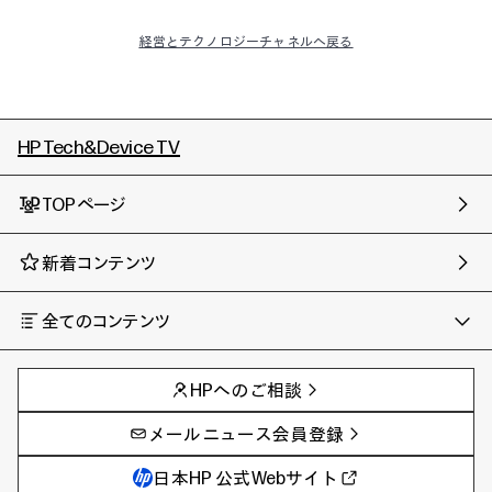
経営とテクノロジーチャネルへ戻る
HP Tech&Device TV
TOPページ
新着コンテンツ
全てのコンテンツ
チャンネル
タグ
AIの進化と活用事例
事例
HPへのご相談
製品トレンド & レビュー
イベントレポート
サイバーセキュリティ
AI PC
メールニュース会員登録
教育とテクノロジー
AIワークステーション
自治体・公共
Poly
日本HP 公式Webサイト