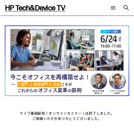
HP Tech&Device TV
新着コンテンツ
検索
HP Tech&Device TV 内のコンテンツを検索します。
全てのコンテンツ
チャンネル
タグ
AIの進化と活用事例
事例
ご相談
製品トレンド & レビュー
イベントレポート
サイバーセキュリティ
AI PC
メールニュース会員登録
教育とテクノロジー
AIワークステーション
自治体・公共
Poly
日本HP 公式Webサイト
ハイブリッドワーク
WXP（DEXツール）
ワークステーション
プリンター
タグ一覧
イベント・コラム
ライブ番組配信（オンラインセミナー）は終了しました。
イベント・セミナー情報
ご視聴いただきありがとうございました。
コラム一覧