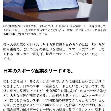
研究開発型のビジネスで扱っているのは、ID化された個人情報。データを提供して
くれたアスリートを脅威にさらすことがないよう、世界一のセキュリティ機能を誇
るHP Elite Dragonflyで保護している。
僕への信頼感やビジネスに対する期待値を高めるためには、魅せる演
出も重要で、こいつはそのあたりを理解し、スマートにフォローして
くれる。サッカーで言えば、世界一のディフェンダーといったところ
です。
日本のスポーツ産業をリードする。
忙しく走り回り、多くの人と会う中で、新たに挑戦したいことが見え
てきました。日本のスポーツ産業をリードしたいという想いです。海
外に比べて発展途上ですが、東京2020 や国をあげてのスポーツ振興な
ど、大きな展開が期待できる。この機会を逃さずに、エンターティメ
ントにとどまらないスポーツの可能性を探求できたらと考えているん
です。たとえばアスリートのポテンシャルを社会につなぐ活動。彼ら
の腸内細菌の解析データを一般の方の健康に役立てることや、引退後