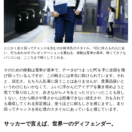
とにかく走り回ってチャンスを生むのが鈴木氏のスタイル。1日に何人もの人に会
い、打ち合わせやプレゼンテーションを重ねる。移動は電車が基本、軽くてタフな
パソコンは、こころまで軽くしてくれる。
そのための移動は電車が基本で、データがつまったPCを手に全国を飛
び回っているんですが、この軽さには本当に助けられています。それ
と、頑丈さ。もちろん乱暴に扱うことはありませんが、貴重品扱いと
いうわけにもいかなくて、ふいに浮かんだアイデアを書き留めようと
慌てて取り出したり、歩きながらメモをとったりといったことも珍し
くない。だから軽さや薄さからは想像できない頑丈さや、力を入れて
も吸収してくれる安定感は、使うほどに頼もしさを感じますし、走り
回ってチャンスを生む僕のスタイルにあっていると感じています。
サッカーで言えば、世界一のディフェンダー。