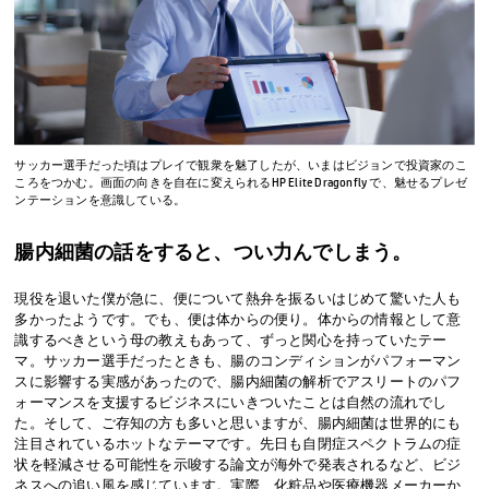
サッカー選手だった頃はプレイで観衆を魅了したが、いまはビジョンで投資家のこ
ころをつかむ。画面の向きを自在に変えられるHP Elite Dragonfly で、魅せるプレゼ
ンテーションを意識している。
腸内細菌の話をすると、つい力んでしまう。
現役を退いた僕が急に、便について熱弁を振るいはじめて驚いた人も
多かったようです。でも、便は体からの便り。体からの情報として意
識するべきという母の教えもあって、ずっと関心を持っていたテー
マ。サッカー選手だったときも、腸のコンディションがパフォーマン
スに影響する実感があったので、腸内細菌の解析でアスリートのパフ
ォーマンスを支援するビジネスにいきついたことは自然の流れでし
た。そして、ご存知の方も多いと思いますが、腸内細菌は世界的にも
注目されているホットなテーマです。先日も自閉症スペクトラムの症
状を軽減させる可能性を示唆する論文が海外で発表されるなど、ビジ
ネスへの追い風を感じています。実際、化粧品や医療機器メーカーか