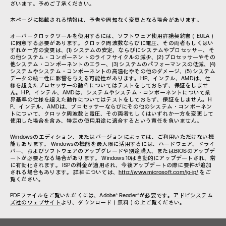
ざいます。予めご了承ください。
本ページに掲載される情報は、予告や周知なく変更となる場合があります。
オーバークロックツールを使用するには、ソフトウェア使用許諾契約書（EULA）
に同意する必要があります。クロック周波数ならびに電圧、その両者もしくはい
ずれか一方の変更は、(1) システムの安定、ならびにシステムやプロセッサー、そ
の他システム・コンポーネントのライフサイクルの減少、(2) プロセッサーやその
他システム・コンポーネントのエラー、(3) システムのパフォーマンスの低減、(4)
システムやシステム・コンポーネントの高温化やその他のダメージ、(5) システム
データの統一性に影響を与える可能性があります。HP、インテル、AMDは、仕
様を超えたプロセッサーの動作についてはテストをしておらず、保証をしませ
ん。HP、インテル、AMDは、システムやシステム・コンポーネントについて業
界基準の仕様を超えた動作についてはテストをしておらず、保証をしません。H
P、インテル、AMDは、プロセッサーならびにその他のシステム・コンポーネン
トについて、クロック周波数と電圧、その両者もしくはいずれか一方を変更して
使用した場合を含み、特定の使用用途に適合するという責任を負いません。
Windowsのエディション、またはバージョンによっては、ご利用いただけない機
能もあります。 Windowsの機能を最大限に活用するには、ハードウェア、ドライ
バー、およびソフトウェアのアップグレードや別途購入、またはBIOSのアップデ
ートが必要となる場合があります。 Windows 10は自動的にアップデートされ、常
に有効化されます。 ISPの料金が適用され、今後アップデートの際に要件が追加
される場合もあります。 詳細については、
http://www.microsoft.com/ja-jp/
をご
覧ください。
PDFファイルをご覧いただくには、Adobe® Reader®が必要です。
アドビシステム
ズ社のウェブサイト
より、ダウンロード（無料）の上ご覧ください。