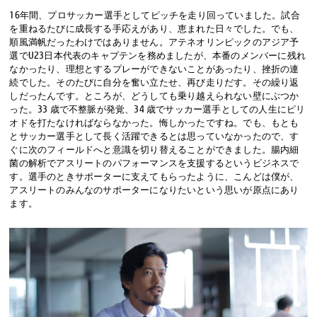
16年間、プロサッカー選手としてピッチを走り回っていました。試合
を重ねるたびに成長する手応えがあり、恵まれた日々でした。でも、
順風満帆だったわけではありません。アテネオリンピックのアジア予
選でU23日本代表のキャプテンを務めましたが、本番のメンバーに残れ
なかったり、理想とするプレーができないことがあったり、挫折の連
続でした。そのたびに自分を奮い立たせ、再び走りだす。その繰り返
しだったんです。ところが、どうしても乗り越えられない壁にぶつか
った。33 歳で不整脈が発覚、34 歳でサッカー選手としての人生にピリ
オドを打たなければならなかった。悔しかったですね。でも、もとも
とサッカー選手として長く活躍できるとは思っていなかったので、す
ぐに次のフィールドへと意識を切り替えることができました。腸内細
菌の解析でアスリートのパフォーマンスを支援するというビジネスで
す。選手のときサポーターに支えてもらったように、こんどは僕が、
アスリートのみんなのサポーターになりたいという思いが原点にあり
ます。