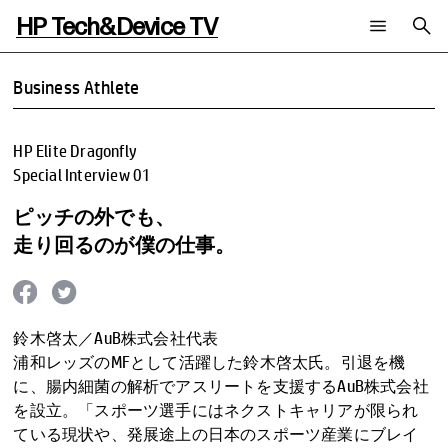
HP Tech&Device TV
新着コンテンツ
検索
Business Athlete
HP Tech&Device TV 内のコンテンツを検索します。
全てのコンテンツ
HP Elite Dragonfly
チャンネル
タグ
Special Interview 01
AIの進化と活用事例
事例
ご相談
製品トレンド & レビュー
イベントレポート
ピッチの外でも、
サイバーセキュリティ
AI PC
メールニュース会員登録
走り回るのが僕の仕事。
教育とテクノロジー
AIワークステーション
自治体・公共
Poly
日本HP 公式Webサイト
ハイブリッドワーク
WXP（DEXツール）
ワークステーション
鈴木啓太／AuB株式会社代表
プリンター
タグ一覧
浦和レッズのMFとして活躍した鈴木啓太氏。引退を機
イベント・コラム
に、腸内細菌の解析でアスリートを支援するAuB株式会社
イベント・セミナー情報
を設立。「スポーツ選手にはネクストキャリアが限られ
コラム一覧
ている現状や、発展途上の日本のスポーツ産業にブレイ