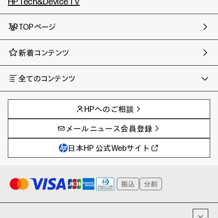
HP Tech&Device TV
TOPページ
新着コンテンツ
全てのコンテンツ
チャンネル
タグ
AIの進化と活用事例
事例
HPへのご相談
製品トレンド & レビュー
イベントレポート
サイバーセキュリティ
AI PC
メールニュース会員登録
教育とテクノロジー
AIワークステーション
自治体・公共
Poly
日本HP 公式Webサイト
ハイブリッドワーク
WXP（DEXツール）
ワークステーション
プリンター
タグ一覧
イベント・コラム
イベント・セミナー情報