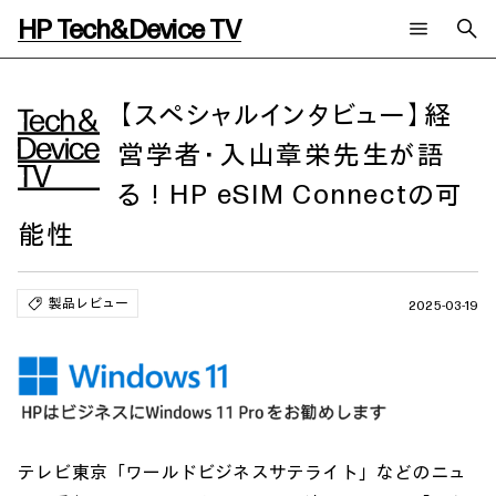
HP Tech&Device TV
新着コンテンツ
検索
HP Tech&Device TV 内のコンテンツを検索します。
【スペシャルインタビュー】経
営学者・入山章栄先生が語
全てのコンテンツ
チャンネル
タグ
る！HP eSIM Connectの可
AIの進化と活用事例
事例
ご相談
製品トレンド & レビュー
イベントレポート
能性
サイバーセキュリティ
AI PC
メールニュース会員登録
教育とテクノロジー
AIワークステーション
製品レビュー
自治体・公共
Poly
2025-03-19
日本HP 公式Webサイト
ハイブリッドワーク
WXP（DEXツール）
ワークステーション
プリンター
タグ一覧
イベント・コラム
イベント・セミナー情報
コラム一覧
テレビ東京「ワールドビジネスサテライト」などのニュ