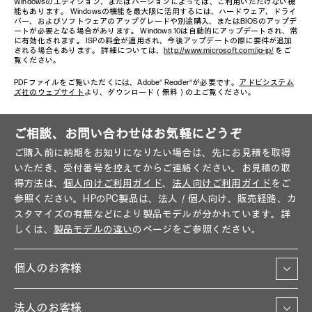
Windowsのエディション、またはバージョンによっては、ご利用いただけない機
能もあります。 Windowsの機能を最大限に活用するには、ハードウェア、ドライ
バー、およびソフトウェアのアップグレードや別途購入、またはBIOSのアップデ
ートが必要となる場合があります。 Windows 10は自動的にアップデートされ、常
に有効化されます。 ISPの料金が適用され、今後アップデートの際に要件が追加
される場合もあります。 詳細については、
http://www.microsoft.com/ja-jp/
をご
覧ください。
PDFファイルをご覧いただくには、Adobe® Reader®が必要です。
アドビシステム
ズ社のウェブサイト
より、ダウンロード（無料）の上ご覧ください。
ご相談、お問い合わせはお気軽にどうぞ
ご購入前に納期をお知りになりたい場合は、先にお見積を取得
いただき、受付番号を控えてからご連絡ください。お見積の取
得方法は、
個人向けご利用ガイド
、
法人向けご利用ガイド
をご
参照ください。HPのPC製品は、法人／個人向け、販売経路、カ
スタマイズの有無などにより製品モデルが分かれています。詳
しくは、
製品モデルの違い
のページをご参照ください。
個人のお客様
法人のお客様