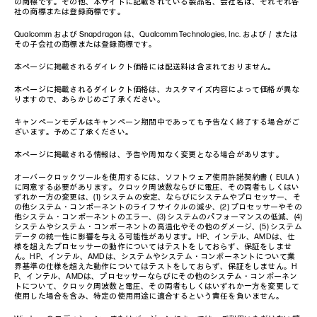
の商標です。その他、本サイトに記載されている製品名、会社名は、それぞれ各
社の商標または登録商標です。
Qualcomm および Snapdragon は、Qualcomm Technologies, Inc. および／または
その子会社の商標または登録商標です。
本ページに掲載されるダイレクト価格には配送料は含まれておりません。
本ページに掲載されるダイレクト価格は、カスタマイズ内容によって価格が異な
りますので、あらかじめご了承ください。
キャンペーンモデルはキャンペーン期間中であっても予告なく終了する場合がご
ざいます。予めご了承ください。
本ページに掲載される情報は、予告や周知なく変更となる場合があります。
オーバークロックツールを使用するには、ソフトウェア使用許諾契約書（EULA）
に同意する必要があります。クロック周波数ならびに電圧、その両者もしくはい
ずれか一方の変更は、(1) システムの安定、ならびにシステムやプロセッサー、そ
の他システム・コンポーネントのライフサイクルの減少、(2) プロセッサーやその
他システム・コンポーネントのエラー、(3) システムのパフォーマンスの低減、(4)
システムやシステム・コンポーネントの高温化やその他のダメージ、(5) システム
データの統一性に影響を与える可能性があります。HP、インテル、AMDは、仕
様を超えたプロセッサーの動作についてはテストをしておらず、保証をしませ
ん。HP、インテル、AMDは、システムやシステム・コンポーネントについて業
界基準の仕様を超えた動作についてはテストをしておらず、保証をしません。H
P、インテル、AMDは、プロセッサーならびにその他のシステム・コンポーネン
トについて、クロック周波数と電圧、その両者もしくはいずれか一方を変更して
使用した場合を含み、特定の使用用途に適合するという責任を負いません。