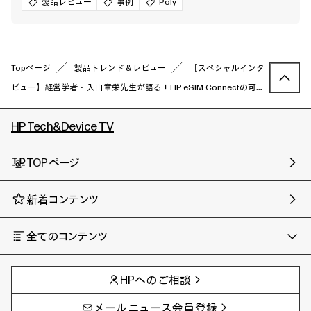
製品レビュー
事例
Poly
Topページ
製品トレンド＆レビュー
【スペシャルインタ
ビュー】経営学者・入山章栄先生が語る！HP eSIM Connectの可能
性
HP Tech&Device TV
TOPページ
新着コンテンツ
全てのコンテンツ
チャンネル
タグ
AIの進化と活用事例
事例
HPへのご相談
製品トレンド & レビュー
イベントレポート
サイバーセキュリティ
AI PC
メールニュース会員登録