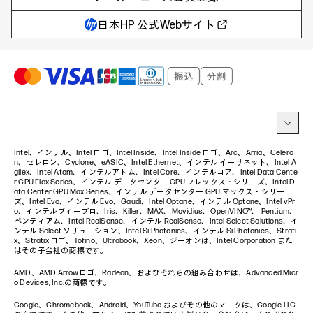
教育とテクノロジー
AIワークステーション
自治体・公共
Poly
日本HP 公式Webサイト
ハイブリッドワーク
WXP（DEXツール）
ワークステーション
プリンター
タグ一覧
イベント・コラム
イベント・セミナー情報
コラム一覧
Intel、インテル、Intel ロゴ、Intel Inside、Intel Inside ロゴ、Arc、Arria、Celero
n、セレロン、Cyclone、eASIC、Intel Ethernet、インテル イーサネット、Intel A
gilex、Intel Atom、インテルアトム、Intel Core、インテルコア、Intel Data Cente
r GPU Flex Series、インテル データセンター GPU フレックス・シリーズ、Intel D
ata Center GPU Max Series、インテル データセンター GPU マックス・シリー
ズ、Intel Evo、インテル Evo、Gaudi、Intel Optane、インテル Optane、Intel vPr
o、インテルヴィープロ、Iris、Killer、MAX、Movidius、OpenVINO™、 Pentium、
ペンティアム、Intel RealSense、インテル RealSense、Intel Select Solutions、イ
ンテル Select ソリューション、Intel Si Photonics、インテル Si Photonics、Strati
x、Stratix ロゴ、Tofino、Ultrabook、Xeon、ジーオンは、Intel Corporation また
はその子会社の商標です。
AMD、AMD Arrowロゴ、Radeon、およびそれらの組み合わせは、Advanced Micr
o Devices, Inc.の商標です。
Google、Chromebook、Android、YouTube およびその他のマークは、Google LLC