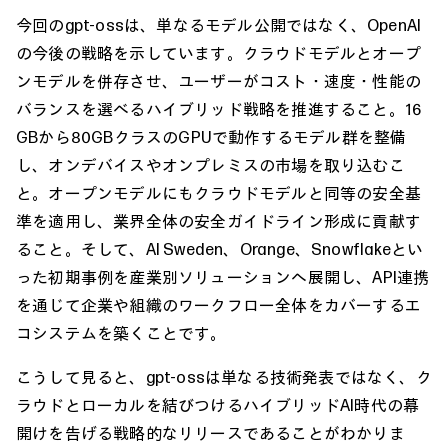
今回のgpt-ossは、単なるモデル公開ではなく、OpenAI
の今後の戦略を示しています。クラウドモデルとオープ
ンモデルを併存させ、ユーザーがコスト・速度・性能の
バランスを選べるハイブリッド戦略を推進すること。16
GBから80GBクラスのGPUで動作するモデル群を整備
し、オンデバイスやオンプレミスの市場を取り込むこ
と。オープンモデルにもクラウドモデルと同等の安全基
準を適用し、業界全体の安全ガイドライン形成に貢献す
ること。そして、AI Sweden、Orange、Snowflakeとい
った初期事例を産業別ソリューションへ展開し、API連携
を通じて企業や組織のワークフロー全体をカバーするエ
コシステムを築くことです。
こうして見ると、gpt-ossは単なる技術発表ではなく、ク
ラウドとローカルを結びつけるハイブリッドAI時代の幕
開けを告げる戦略的なリリースであることがわかりま