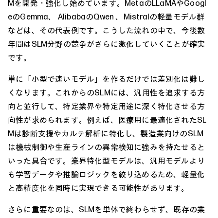
Mを開発・強化し始めています。MetaのLLaMAやGoogl
eのGemma、 AlibabaのQwen 、Mistralの軽量モデル群
などは、その代表例です。こうした流れの中で、今後数
年間はSLM分野の競争がさらに激化していくことが確実
です。
単に「小型で速いモデル」を作るだけでは差別化は難し
くなります。これからのSLMには、汎用性を追求する方
向と並行して、特定業界や特定用途に深く特化させる方
向性が求められます。例えば、医療用に最適化されたSL
Mは診断支援やカルテ解析に特化し、製造業向けのSLM
は機械制御や生産ラインの異常検知に強みを持たせると
いった具合です。業界特化型モデルは、汎用モデルより
も学習データや推論ロジックを絞り込めるため、軽量化
と高精度化を同時に実現できる可能性があります。
さらに重要なのは、SLMを単体で終わらせず、既存の業