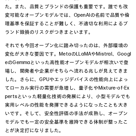
た。また、品質とブランドの保護も重要です。誰でも改
変可能なオープンモデルでは、OpenAIの名前で品質や倫
理基準を保証することが難しく、不適切な利用によるブ
ランド毀損のリスクがつきまといます。
それでも今回オープン化に踏み切ったのは、外部環境の
変化が大きな要因です。MetaのLLaMAやMistral、Googl
eのGemmaといった高性能オープンモデルが相次いで登
場し、開発者や企業がそちらへ流れる兆しが見えてきま
した。さらに、GPUやエッジデバイスの性能向上によっ
てローカル実行の需要が急増し、量子化やMixture-of-Ex
pertsといった軽量化技術の発展により、小型モデルでも
実用レベルの性能を発揮できるようになったことも大き
いです。そして、安全性評価の手法が成熟し、オープン
モデルでも一定の安全基準を維持できる体制が整ったこ
とが決定打になりました。