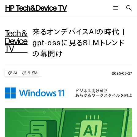
HP Tech&Device TV
新着コンテンツ
検索
HP Tech&Device TV 内のコンテンツを検索します。
来るオンデバイスAIの時代｜
gpt-ossに見るSLMトレンド
全てのコンテンツ
チャンネル
タグ
の幕開け
AIの進化と活用事例
事例
ご相談
製品トレンド & レビュー
イベントレポート
サイバーセキュリティ
AI PC
メールニュース会員登録
AI
生成AI
2025-08-27
教育とテクノロジー
AIワークステーション
自治体・公共
Poly
日本HP 公式Webサイト
ハイブリッドワーク
WXP（DEXツール）
ワークステーション
プリンター
タグ一覧
イベント・コラム
イベント・セミナー情報
コラム一覧