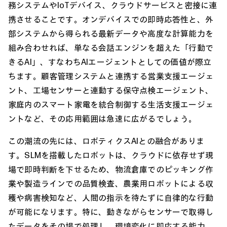
務システムやIoTデバイス、クラウドサービスと密接に連
携させることです。オンデバイスでの即時応答性と、外
部システムから得られる最新データや高度な計算能力を
組み合わせれば、単なる会話エンジンを超えた「行動で
きるAI」、すなわちAIエージェントとしての価値が際立
ちます。顧客管理システムと連携する営業支援エージェ
ント、工場センサーと連動する保守点検エージェント、
家庭内のスマート家電を統合制御する生活支援エージェ
ントなど、その応用範囲は急速に広がるでしょう。
この潮流の先には、ロボティクスAIとの融合がありま
す。SLMを搭載したロボットは、クラウドに依存せず現
場で即時判断を下せるため、物流倉庫でのピッキング作
業や製造ラインでの品質検査、農業用ロボットによる収
穫や病害検知など、人間の指示を待たずに自律的な行動
が可能になります。特に、動きながらセンサーで取得し
たデータをその場で処理し、環境変化に即応する能力