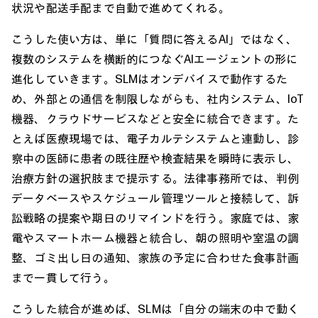
状況や配送手配まで自動で進めてくれる。
こうした使い方は、単に「質問に答えるAI」ではなく、
複数のシステムを横断的につなぐAIエージェントの形に
進化していきます。SLMはオンデバイスで動作するた
め、外部との通信を制限しながらも、社内システム、IoT
機器、クラウドサービスなどと安全に統合できます。た
とえば医療現場では、電子カルテシステムと連動し、診
察中の医師に患者の既往歴や検査結果を瞬時に表示し、
治療方針の選択肢まで提示する。法律事務所では、判例
データベースやスケジュール管理ツールと接続して、訴
訟戦略の提案や期日のリマインドを行う。家庭では、家
電やスマートホーム機器と統合し、朝の照明や室温の調
整、ゴミ出し日の通知、家族の予定に合わせた食事計画
まで一貫して行う。
こうした統合が進めば、SLMは「自分の端末の中で動く