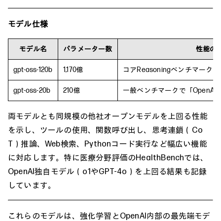
モデル仕様
モデル名
パラメーター数
性能の
gpt-oss-120b
1,170億
コアReasoningベンチマークで「O
gpt-oss-20b
210億
一般ベンチマークで「OpenAI o
両モデルとも同規模の他社オープンモデルを上回る性能
を示し、ツールの使用、関数呼び出し、思考連鎖（Co
T）推論、Web検索、Pythonコード実行など幅広い機能
に対応します。特に医療分野評価のHealthBenchでは、
OpenAI独自モデル（o1やGPT-4o）を上回る結果も記録
しています。
これらのモデルは、強化学習とOpenAI内部の最先端モデ