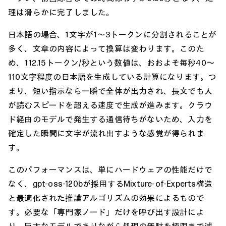
理は滑らかに完了しました。
日本語の場合、1文字が1〜3トークンに分割されることが
多く、文章の内容によって換算は変わります。このた
め、112.15トークン/秒という数値は、おおよそ毎秒40〜
110文字程度の日本語を生成している計算になります。つ
まり、短い指示なら一瞬で全体が出力され、長文でも人
が読むスピードを超える速度で生成が進みます。クラウ
ド経由のモデルで発生する通信待ちがないため、入力を
確定した瞬間に文字が流れ出すような感覚が得られま
す。
このパフォーマンスは、単にハードウェアの性能だけで
なく、gpt-oss-120bが採用するMixture-of-Experts構造
と最適化された推論アルゴリズムの効果によるもので
す。必要な「専門家ノード」だけを呼び出す設計によ
り、巨大なモデルでありながら処理の無駄を極限まで減