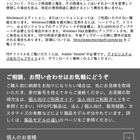
トについて、クロック周波数と電圧、その両者もしくはいずれか一方を変更して
使用した場合を含み、特定の使用用途に適合するという責任を負いません。
Windowsのエディション、またはバージョンによっては、ご利用いただけない機
能もあります。 Windowsの機能を最大限に活用するには、ハードウェア、ドライ
バー、およびソフトウェアのアップグレードや別途購入、またはBIOSのアップデ
ートが必要となる場合があります。 Windows 10は自動的にアップデートされ、常
に有効化されます。 ISPの料金が適用され、今後アップデートの際に要件が追加
される場合もあります。 詳細については、
http://www.microsoft.com/ja-jp/
をご
覧ください。
PDFファイルをご覧いただくには、Adobe® Reader®が必要です。
アドビシステム
ズ社のウェブサイト
より、ダウンロード（無料）の上ご覧ください。
ご相談、お問い合わせはお気軽にどうぞ
ご購入前に納期をお知りになりたい場合は、先にお見積を取得
いただき、受付番号を控えてからご連絡ください。お見積の取
得方法は、
個人向けご利用ガイド
、
法人向けご利用ガイド
をご
参照ください。HPのPC製品は、法人／個人向け、販売経路、カ
スタマイズの有無などにより製品モデルが分かれています。詳
しくは、
製品モデルの違い
のページをご参照ください。
個人のお客様