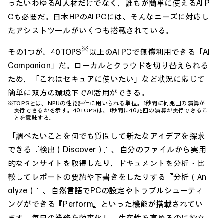
ったいわゆるAI人材だけでなく、誰もが簡単に使えるAI P
Cも必要だ。日本HPのAI PCには、そんなニーズに対応し
たアシストツールがいくつも搭載されている。
※
その1つが、40TOPS
以上のAI PCで無償利用できる「AI
Companion」だ。ローカルとクラウドを切り替えられる
ため、「これはセキュアに使いたい」など状況に応じて
簡単に双方の環境下でAI活用ができる。
※TOPSとは、NPUの性能評価に用いられる単位。1秒間に何兆回の演算が
実行できるかを示す。40TOPSは、1秒間に40兆回の演算が実行できるこ
とを意味する。
「調べたいことを何でも質問して新たなアイデアを探求
できる『検出（Discover）』、自分のファイルから実用
的なインサイトを取得したり、ドキュメントを分析・比
較してレポートの要約や下書きをしたりする『分析（An
alyze）』、自然言語でPCの設定やトラブルシューティ
ングができる『Perform』といった機能が搭載されてい
ます。毎日の業務を効率化し、生産性を高めるのに役立