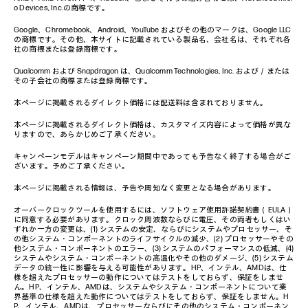
o Devices, Inc.の商標です。
Google、Chromebook、Android、YouTube およびその他のマークは、Google LLC
の商標です。その他、本サイトに記載されている製品名、会社名は、それぞれ各
社の商標または登録商標です。
Qualcomm および Snapdragon は、Qualcomm Technologies, Inc. および／または
その子会社の商標または登録商標です。
本ページに掲載されるダイレクト価格には配送料は含まれておりません。
本ページに掲載されるダイレクト価格は、カスタマイズ内容によって価格が異な
りますので、あらかじめご了承ください。
キャンペーンモデルはキャンペーン期間中であっても予告なく終了する場合がご
ざいます。予めご了承ください。
本ページに掲載される情報は、予告や周知なく変更となる場合があります。
オーバークロックツールを使用するには、ソフトウェア使用許諾契約書（EULA）
に同意する必要があります。クロック周波数ならびに電圧、その両者もしくはい
ずれか一方の変更は、(1) システムの安定、ならびにシステムやプロセッサー、そ
の他システム・コンポーネントのライフサイクルの減少、(2) プロセッサーやその
他システム・コンポーネントのエラー、(3) システムのパフォーマンスの低減、(4)
システムやシステム・コンポーネントの高温化やその他のダメージ、(5) システム
データの統一性に影響を与える可能性があります。HP、インテル、AMDは、仕
様を超えたプロセッサーの動作についてはテストをしておらず、保証をしませ
ん。HP、インテル、AMDは、システムやシステム・コンポーネントについて業
界基準の仕様を超えた動作についてはテストをしておらず、保証をしません。H
P、インテル、AMDは、プロセッサーならびにその他のシステム・コンポーネン