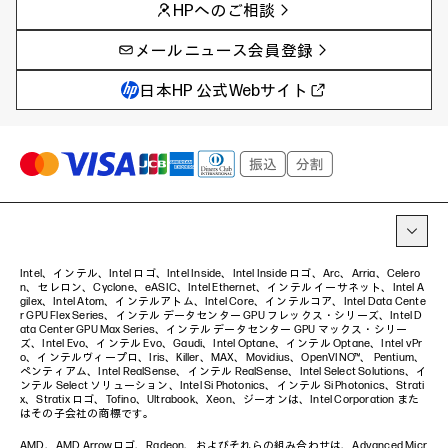
HPへのご相談
製品トレンド & レビュー
イベントレポート
サイバーセキュリティ
AI PC
メールニュース会員登録
教育とテクノロジー
AIワークステーション
自治体・公共
Poly
日本HP 公式Webサイト
ハイブリッドワーク
WXP（DEXツール）
ワークステーション
プリンター
タグ一覧
イベント・コラム
イベント・セミナー情報
コラム一覧
Intel、インテル、Intel ロゴ、Intel Inside、Intel Inside ロゴ、Arc、Arria、Celero
n、セレロン、Cyclone、eASIC、Intel Ethernet、インテル イーサネット、Intel A
gilex、Intel Atom、インテルアトム、Intel Core、インテルコア、Intel Data Cente
r GPU Flex Series、インテル データセンター GPU フレックス・シリーズ、Intel D
ata Center GPU Max Series、インテル データセンター GPU マックス・シリー
ズ、Intel Evo、インテル Evo、Gaudi、Intel Optane、インテル Optane、Intel vPr
o、インテルヴィープロ、Iris、Killer、MAX、Movidius、OpenVINO™、 Pentium、
ペンティアム、Intel RealSense、インテル RealSense、Intel Select Solutions、イ
ンテル Select ソリューション、Intel Si Photonics、インテル Si Photonics、Strati
x、Stratix ロゴ、Tofino、Ultrabook、Xeon、ジーオンは、Intel Corporation また
はその子会社の商標です。
AMD、AMD Arrowロゴ、Radeon、およびそれらの組み合わせは、Advanced Micr