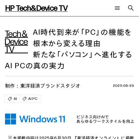
HP Tech&Device TV
新着コンテンツ
検索
HP Tech&Device TV 内のコンテンツを検索します。
AI時代到来が「PC」の機能を
根本から変える理由
全てのコンテンツ
チャンネル
タグ
新たな「パソコン」へ進化する
AIの進化と活用事例
事例
ご相談
製品トレンド & レビュー
イベントレポート
AI PCの真の実力
サイバーセキュリティ
AI PC
メールニュース会員登録
教育とテクノロジー
AIワークステーション
制作：東洋経済ブランドスタジオ
自治体・公共
Poly
2025-08-29
日本HP 公式Webサイト
ハイブリッドワーク
WXP（DEXツール）
AI
AI PC
ワークステーション
プリンター
タグ一覧
イベント・コラム
イベント・セミナー情報
コラム一覧
※本掲載内容は2025年6月30日 『東洋経済オンライン』に掲載