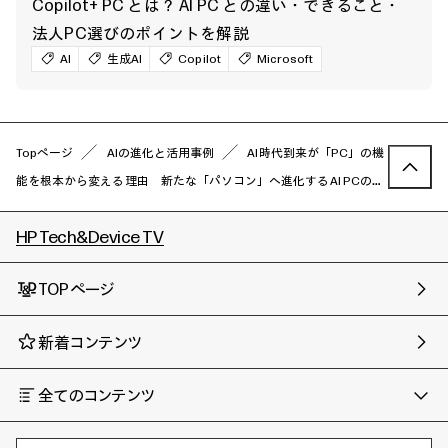
Copilot+ PC とは？ AI PC との違い・できること・
法人PC選びのポイントを解説
AI
生成AI
Copilot
Microsoft
Topページ
AIの進化と活用事例
AI時代到来が「PC」の機
能を根本から変える理由 新たな「パソコン」へ進化するAI PCの真
の実力
HP Tech&Device TV
TOPページ
新着コンテンツ
全てのコンテンツ
チャンネル
タグ
AIの進化と活用事例
事例