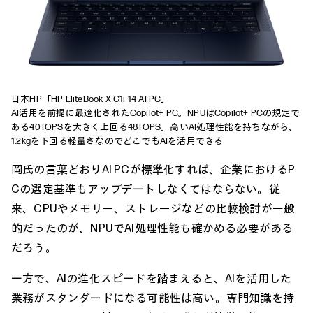
日本HP「
HP EliteBook X G1i 14 AI PC
」
AI活用を前提に最適化されたCopilot+ PC。NPUはCopilot+ PCの規定で
ある40TOPSを大きく上回る48TOPS。高いAI処理性能を持ちながら、
1.2kgを下回る軽量さなのでどこでもAIを活用できる
岡氏の言葉どおりAI PCが標準化すれば、企業におけるP
Cの選定基準もアップデートしなくてはならない。従
来、CPUやメモリー、ストレージなどの比較検討が一般
的だったのが、NPUでAI処理性能も確かめる必要がある
だろう。
一方で、AIの進化スピードを踏まえると、AIを活用した
業務がスタンダードになる可能性は高い。専門知識を持