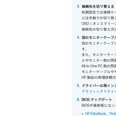
接続先を切り替える
初期設定では接続ケー
どは手動での切り替
OSD（オンスクリー
接続先の切り替え方
別のモニターケーブ
別のモニターケーブ
す。
また、モニターケーブル
ルやモニター側の問
All-in-One PC 
モニターケーブルや
HP 製品の修理依頼
ドライバーの再イン
グラフィックドライ
BIOS アップデート
BIOSが最新版にな
HP EliteBook、P