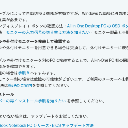
ブルによって自動切換え機能が有効ですが、Windows 起動後に外部
え業が必要です。
ンディスプレイ） ボタンの確認方法
：All-in-One Desktop PC の 
法：
モニターの入力信号の切り替え方法を知りたい
（モニター製品と手
ルや外付けモニターを接続して確認する
ルや外付けモニターを用意できる場合は交換して、外付けモニターに表
や外付けモニターを別のPCに接続することで、All-in-One PC 側
題かを確認できます。
側の問題の場合は
手順 5
へすすみます。
モニター側の場合は故障の可能性がございます。ご利用のメーカーへお
方法は
修理のご案内
を参照してください。
ストール
バーの再インストール手順を知りたい
を参照してください。
っていない場合は、アップデートをお試しください。
roBook Notebook PC シリーズ - BIOS アップデート方法