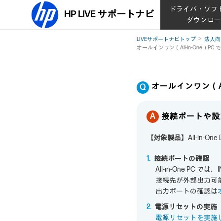
ドライバ・ソフ
HP LIVE サポートナビ
ダウンロ
LIVEサポートナビトップ
法人向
オールインワン（All-in-One
オールインワン（A
接続ポートや設
【対象製品】
All-in-O
接続ポートの確認
All-in-One P
接続先が外部出力可
出力ポートの確認は
電源リセットの実施
電源リセットを実施