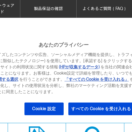
トウェア
製品保証の確認
よくあるご質問（FAQ）
ード
よくあるご質問
あなたのプライバシー
イズしたコンテンツや広告、ソーシャルメディア機能を提供し、トラフ
、それに類似したテクノロジー) を使用しています。[承認する] をクリック
ンター
当サイトの利用状況に関する情報
(HPが収集するデータ)
を当社の関連会
ことになります。お客様は、Cookie設定で詳細を管理したり、いつで
よくあるご質問
関する選択
を行うことができます。
「すべての Cookie を受け入れる」
強化し、サイトの使用状況を分析し、弊社のマーケティング活動を支援
ることに同意したことになります。
Cookie 設定
すべての Cookie を受け入れる
システムエラー
インク・
プリントヘッド