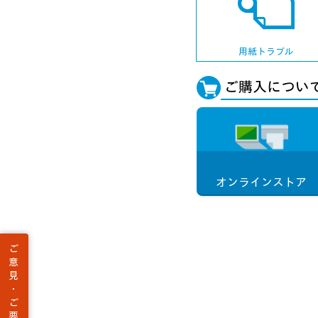
用紙トラブル
ご購入につい
オンラインストア
ご
意
見
・
ご
要