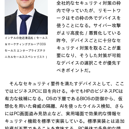
全社的なセキュリティ対策の枠
内で守っていたが、リモートワ
ークはその枠の外でデバイスを
使うことになる。サイバー攻撃
がより高度化／悪質化している
インテルの佐近清志氏（セールス
昨今、デバイスごとに十分なセ
＆マーケティンググループ CCG
キュリティ対策を取ることが重
セールス エンタープライズテク
要になり、そうした対策が可能
ニカルセールススペシャリスト）
なデバイスの選択こそが優先す
べきポイントだ。
そんなセキュリティ要件を満たすデバイスとして、ここ
ではビジネスPCに目を向ける。中でもHPのビジネスPCは
有力な候補になる。OSの下層であるBIOSの防御から、仮
想化を用いた脅威の隔離、AIを使ったウイルス検知、さら
にはPC画面盗み見防止など、実用場面で効果的な情報セ
キュリティ機能を標準で実装している。標準実装とは追加
投資が不要であることを意味する。PC単体で多角的な情