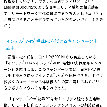
内包されています。そうした最新テクノロジーとHP
Essential Securityのようなセキュリティ機能の相乗効果
で、リモートワーク主体の環境でもきちんとセキュリティ
が確保できることをぜひ知っていただきたいです」（佐近
氏）
®
®
インテル
vPro
搭載PCを試せるキャンペーン実
施中
最後に松本氏は、日本HPが2021年から実施している
®
®
®
「インテル
EMA × インテル
vPro
搭載PC実体験キャンペ
ーン」を紹介した。このキャンペーンでは、日本HPが貸
®
®
し出す機材を使ってインテル
vPro
を体験できる。すでに
数多くのユーザーから体験後の生の声が寄せられており、
さまざまなノウハウを得られそうだ。
®
®
「インテル
vPro
搭載PCはセキュリティ強化や安定稼
働、リモート操作によるメンテナンスコストの削減効果と