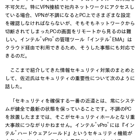
不可欠だ。特にVPN接続で社内ネットワークにアクセスし
ている場合、VPNが不調になるとPC上でさまざまな設定
を確認しなければならないが、そもそもネットワークから
切断されてしまったPCの画面をリモートから見るのは難
®
®
®
しい。インテル
vPro
の管理ツール「インテル
EMA」は
クラウド経由で利用できるため、そうした事態にも対応で
きるのだ。
ここまで紹介してきた情報セキュリティ対策のまとめと
して、佐近氏はセキュリティの重要性について次のように
話した。
「セキュリティを確保する一番の近道とは、常にシステ
ムが健全で最新の状態を保っていることです。不調のPC
を放置したままでは、そこがセキュリティホールとなり重
®
®
大事故につながりかねません。インテル
vPro
には『イン
®
テル
ハードウェアシールド』というセキュリティ機能が