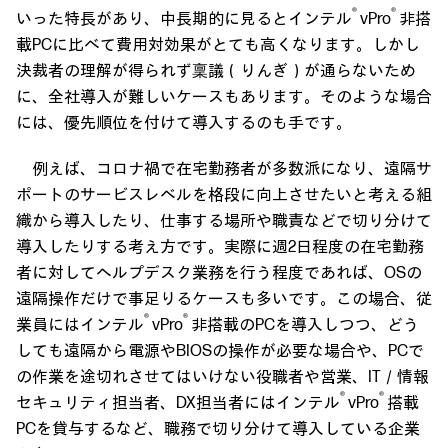
®
®
いった特長があり、中長期的に見るとインテル
vPro
非搭
載PCに比べて費用対効果がとても高くなります。しかし
決裁者の理解が得られず稟議（りんぎ）が通らないため
に、全社導入が難しいケースもあります。そのような場合
には、優先順位を付けて導入するのも手です。
例えば、コロナ禍で在宅勤務者が多数派になり、遠隔サ
ポートのサービスレベルを格段に向上させたいと考える組
織から導入したり、仕事する場所や職責などで切り分けて
導入したりする考え方です。実際に週2日程度の在宅勤務
者に対してヘルプデスク業務を行う程度であれば、OSの
遠隔操作だけで事足りるケースも多いです。この場合、従
®
®
業員にはインテル
vPro
非搭載のPCを導入しつつ、どう
しても遠隔から電源やBIOSの操作が必要な場合や、PCで
の作業を途切れさせてはいけない役職者や営業、IT／情報
®
®
セキュリティ担当者、DX担当者にはインテル
vPro
搭載
PCを貸与するなど、職務で切り分けて導入している企業