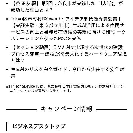
【谷 正友 編】第2回：奈良市が実践した「1人1台」が
成功した理由とは？
Tokyo区市町村DXaward・アイデア部門優秀賞受賞｜
【実証実験・東京都立川市】生成AI活用による住民サ
ービスの向上と業務負荷低減の実現に向けてHPワーク
ステーションを使ったPoCを実施
【セッション動画】BIMとAIで実現する次世代の建設
プロセス変革 ー建設DXを最大化するハードウエア環境
とは？
生成AIのリスク完全ガイド：今日から実装する安全対
策
※
HP Tech&Device TV
は、株式会社 日本HPの協力のもと、株式会社ITコミュ
ニケーションズが運営するサイトです。
キャンペーン情報
ビジネスデスクトップ