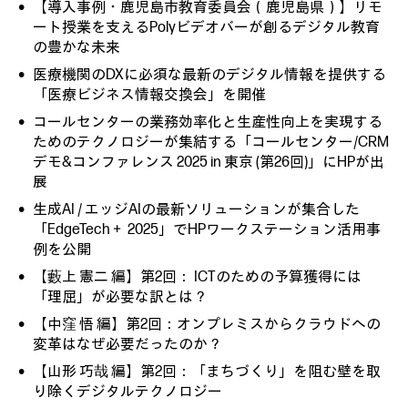
【導入事例・鹿児島市教育委員会（鹿児島県）】リモ
ート授業を支えるPolyビデオバーが創るデジタル教育
の豊かな未来
医療機関のDXに必須な最新のデジタル情報を提供する
「医療ビジネス情報交換会」を開催
コールセンターの業務効率化と生産性向上を実現する
ためのテクノロジーが集結する「コールセンター/CRM
デモ&コンファレンス 2025 in 東京 (第26回)」にHPが出
展
生成AI / エッジAIの最新ソリューションが集合した
「EdgeTech＋ 2025」でHPワークステーション活用事
例を公開
【藪上 憲二 編】第2回： ICTのための予算獲得には
「理屈」が必要な訳とは？
【中窪 悟 編】第2回：オンプレミスからクラウドへの
変革はなぜ必要だったのか？
【山形 巧哉 編】第2回：「まちづくり」を阻む壁を取
り除くデジタルテクノロジー