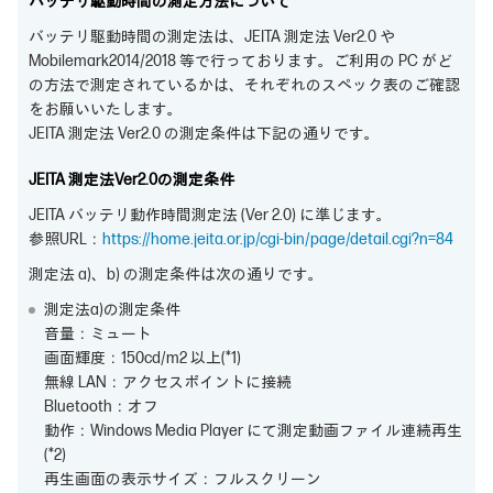
バッテリ駆動時間の測定方法について
バッテリ駆動時間の測定法は、JEITA 測定法 Ver2.0 や
Mobilemark2014/2018 等で行っております。ご利用の PC がど
の方法で測定されているかは、それぞれのスペック表のご確認
をお願いいたします。
JEITA 測定法 Ver2.0 の測定条件は下記の通りです。
JEITA 測定法Ver2.0の測定条件
JEITA バッテリ動作時間測定法 (Ver 2.0) に準じます。
参照URL：
https://home.jeita.or.jp/cgi-bin/page/detail.cgi?n=84
測定法 a)、b) の測定条件は次の通りです。
測定法a)の測定条件
音量：ミュート
画面輝度：150cd/m2 以上(*1)
無線 LAN：アクセスポイントに接続
Bluetooth：オフ
動作：Windows Media Player にて測定動画ファイル連続再生
(*2)
再生画面の表示サイズ：フルスクリーン