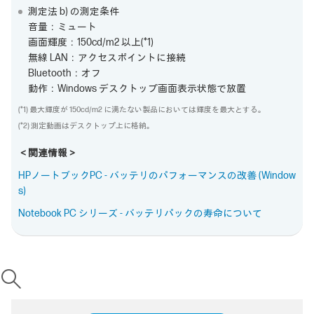
測定法 b) の測定条件
音量：ミュート
画面輝度：150cd/m2 以上(*1)
無線 LAN：アクセスポイントに接続
Bluetooth：オフ
動作：Windows デスクトップ画面表示状態で放置
(*1) 最大輝度が 150cd/m2 に満たない製品においては輝度を最大とする。
(*2) 測定動画はデスクトップ上に格納。
＜関連情報＞
HPノートブックPC - バッテリのパフォーマンスの改善 (Window
s)
Notebook PC シリーズ - バッテリパックの寿命について