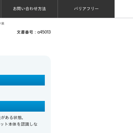
お問い合わせ方法
バリアフリー
作業
文書番号：a45013
量がある状態。
ッドセット本体を認識しな