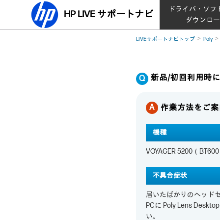
ドライバ・ソフ
HP LIVE サポートナビ
ダウンロ
LIVEサポートナビトップ
Poly
新品/初回利用時
作業方法をご案
機種
VOYAGER 5200（B
不具合症状
届いたばかりのヘッド
PCに Poly Lens 
い。