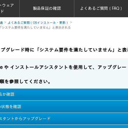
トウェア
製品保証の確認
よくあるご質問（FAQ）
ード
通
よくあるご質問（OSインストール・更新）
ード時に「システム要件を満たしていません」と表示される
1 へアップグレード時に「システム要件を満たしていません」と
Update や インストールアシスタントを使用して、アップグ
順を参照してください。
応製品か確認
te の状態を確認
シスタントからアップグレード