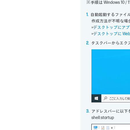
※手順は Windows 10 /
自動起動するファイル
作成方法が不明な場
»
デスクトップにアプ
»
デスクトップに W
タスクバーからエク
アドレスバーに以下を
shell:startup