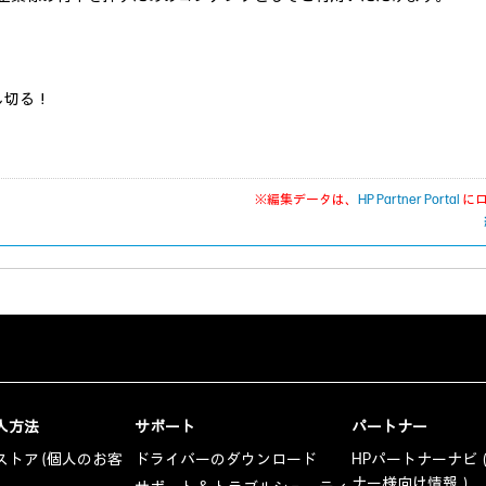
し切る！
※編集データは、
HP Partner Portal
に
入方法
サポート
パートナー
トア (個人のお客
ドライバーのダウンロード
HPパートナーナビ
ナー様向け情報）