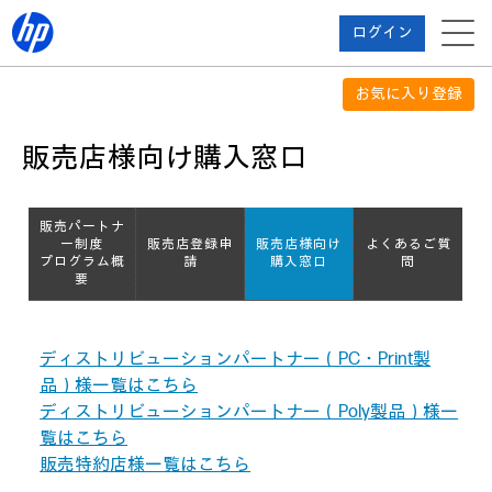
ログイン
お気に入り登録
販売店様向け購入窓口
販売パートナ
ー制度
販売店登録申
販売店様向け
よくあるご質
プログラム概
請
購入窓口
問
要
ディストリビューションパートナー（PC・Print製
品）様一覧はこちら
ディストリビューションパートナー（Poly製品）様一
覧はこちら
販売特約店様一覧はこちら