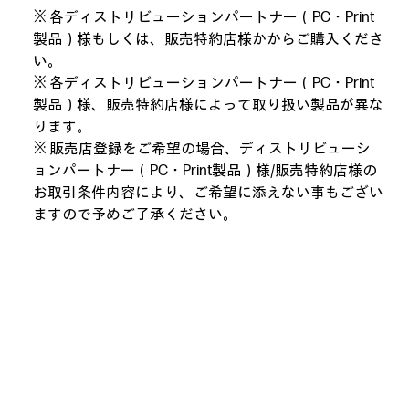
※ 各ディストリビューションパートナー（PC・Print
製品）様もしくは、販売特約店様かからご購入くださ
い。
※ 各ディストリビューションパートナー（PC・Print
製品）様、販売特約店様によって取り扱い製品が異な
ります。
※ 販売店登録をご希望の場合、ディストリビューシ
ョンパートナー（PC・Print製品）様/販売特約店様の
お取引条件内容により、ご希望に添えない事もござい
ますので予めご了承ください。