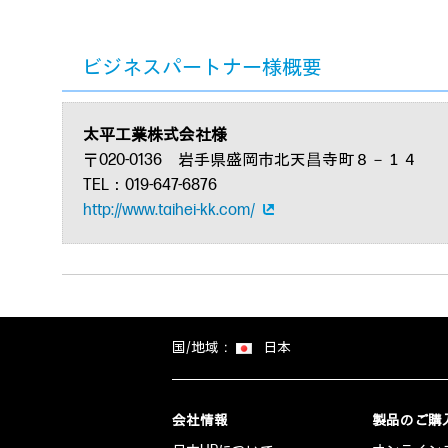
ビジネスパートナー様概要
太平工業株式会社様
〒020-0136 岩手県盛岡市北天昌寺町８－１４
TEL：019-647-6876
http://www.taihei-kk.com/
国/地域：
日本
会社情報
製品のご購