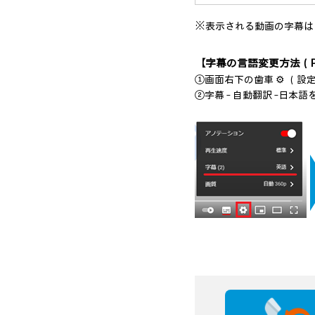
※表示される動画の字幕は
【字幕の言語変更方法（
①画面右下の歯車 ⚙ （設
②字幕 – 自動翻訳 –日本