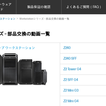
トウェア
製品保証の確認
よくあるご質問（FAQ）
ード
ステーション
Workstationシリーズ – 部品交換の動画一覧
リーズ – 部品交換の動画一覧
ップ ワークステーション
Z240
Z240 SFF
Z2 Tower G4
Z2 SFF G4
Z2 Mini G3
Z2 Mini G4