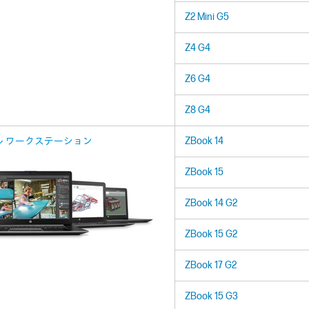
Z2 Mini G5
Z4 G4
Z6 G4
Z8 G4
ル ワークステーション
ZBook 14
ZBook 15
ZBook 14 G2
ZBook 15 G2
ZBook 17 G2
ZBook 15 G3