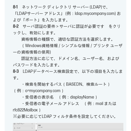
8-1
ネットワーク ディレクトリ サーバー (LDAP)で、
「LDAPサーバー アドレス」 (例：ldap.mycompany.com) お
よび「ポート」を入力します。
8-2
サーバ認証の要件＞サーバに認証が必要です をクリ
ックし、有効にします。
資格情報の種類で、適切な認証方法を選択します。
（Windows資格情報 / シンプルな情報 / プリンタ ユーザ
ーの資格情報の使用)
認証方法に応じて、ドメイン名、ユーザー名、および
パスワードを入力します。
8-3
LDAPデータベース検索設定で、以下の項目を入力しま
す。
・検索を開始するパス（BASEDN、検索ルート）
（例：o=mycompany.com）
・受信者の表示名 （例：displayName）
・受信者の電子メール アドレス （例：mail または
rfc822Mailbox）
※必要に応じてLDAP フィルタ条件を設定してください。