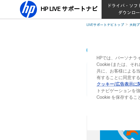
ドライバ・ソフ
HP LIVE サポートナビ
ダウンロ
LIVEサポートナビトップ
大判プ
ロール紙を取り付
HPでは、パーソナラ
Cookie (または
ロール紙を取り
共に、お客様による
認します。
有することに同意する
クッキー/広告表示に
HP Designjet T120
トナビゲーションを
Cookie を保存す