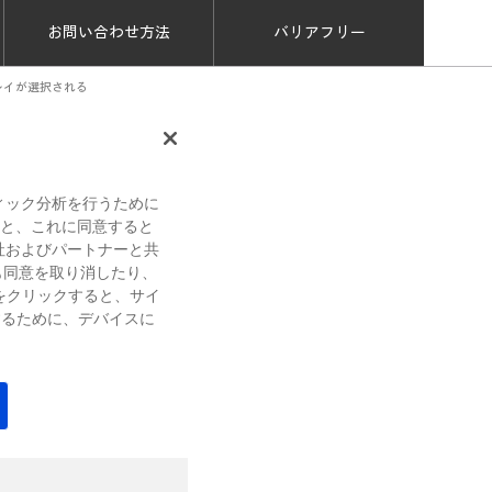
お問い合わせ方法
バリアフリー
レイが選択される
文書番号：a70033
ィック分析を行うために
すると、これに同意すると
以下の対処方法を確
社およびパートナーと共
も同意を取り消したり、
をクリックすると、サイ
するために、デバイスに
よりコールバック