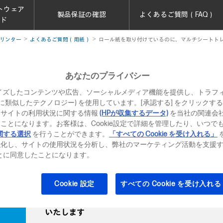
トウェア
製品保証の確認
よくあるご質問（FAQ）
ード
リンター
よくあるご質問（用紙）
ロール紙を取り付けているのに、マルチシートト
あなたのプライバシー
けているのに、マルチシートトレイが選択される
イズしたコンテンツや広告、ソーシャルメディア機能を提供し、トラフ
、それに類似したテクノロジー) を使用しています。[承認する] をクリック
付けているのに、マルチシートトレイが選択される場合、
当サイトの利用状況に関する情報
(HPが収集するデータ)
を当社の関連会
ことになります。お客様は、Cookie設定で詳細を管理したり、いつで
関する選択
を行うことができます。
「すべての Cookie を受け入れる」
/T520 ePrinter シリーズ - ロール紙の取り付け/取り外し
強化し、サイトの使用状況を分析し、弊社のマーケティング活動を支援
ることに同意したことになります。
Cookie 設定
すべての Cookie を受け入れる
問題解決ができない場合にはテクニカルサポート
いたします