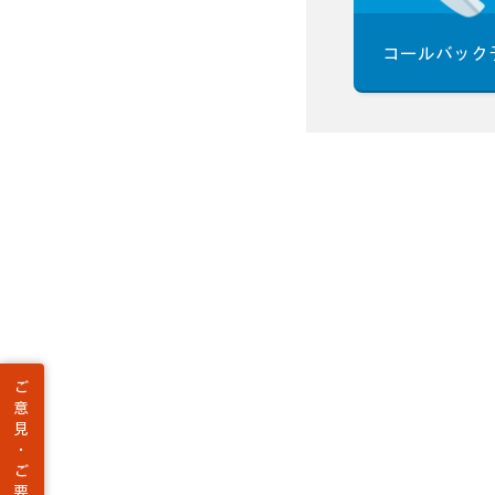
コールバック
ご
意
見
・
ご
要