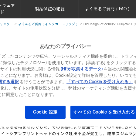
トウェア
製品保証の確認
よくあるご質問（FAQ）
ード
リンター
よくあるご質問（インクカートリッジ）
HP DesignJet Z2100/Z3200/Z
あなたのプライバシー
Z2100/Z3200/Z5200プリンター 印刷品質
イズしたコンテンツや広告、ソーシャルメディア機能を提供し、トラフ
、それに類似したテクノロジー) を使用しています。[承認する] をクリック
当サイトの利用状況に関する情報
(HPが収集するデータ)
を当社の関連会
ことになります。お客様は、Cookie設定で詳細を管理したり、いつで
関する選択
を行うことができます。
「すべての Cookie を受け入れる」
通モードでの印刷において、印刷サイズにより、青味系を含む印刷でスジ
強化し、サイトの使用状況を分析し、弊社のマーケティング活動を支援
生することがあります。
ることに同意したことになります。
刷モードを高品質モードにして印刷ください。
Cookie 設定
すべての Cookie を受け入れる
国の環境基準・安全基準を満たすため、HP70及びHP772ライトシアン
せざるを得ませんでした。その影響により普通モードでの印刷において、st
ライトシアンプリントヘッドのインク吐出不全が発生し、結果スジムラ(