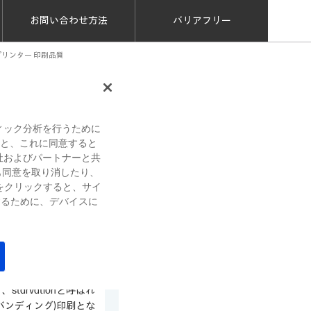
お問い合わせ方法
バリアフリー
5200プリンター 印刷品質
文書番号：a70090
ィック分析を行うために
すると、これに同意すると
社およびパートナーと共
も同意を取り消したり、
をクリックすると、サイ
ムラ(バンディング)が
するために、デバイスに
インクを構成する成分を
arvationと呼ばれ
バンディング)印刷とな