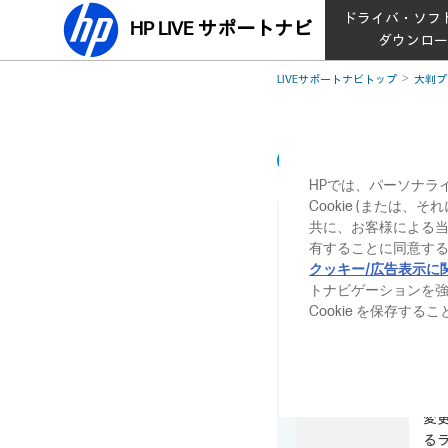
ドライバ・ソフ
HP LIVE サポートナビ
ダウンロ
LIVEサポートナビトップ
大判プ
HP DesignJet 
HPでは、パーソナラ
Cookie (または
共に、お客様による
有することに同意する
クッキー/広告表示に
現象
普
トナビゲーションを
発
Cookie を保存す
対処方法
印
原因
各
変更
る