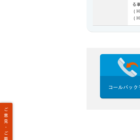
る
（H
（H
コールバック
ご
意
見
・
ご
要